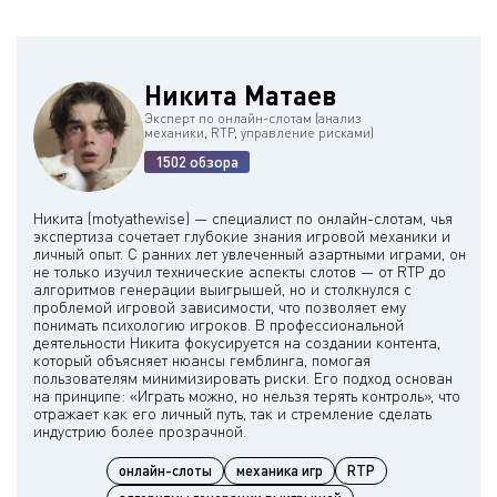
Никита Матаев
Эксперт по онлайн-слотам (анализ
механики, RTP, управление рисками)
1502 обзора
Никита (motyathewise) — специалист по онлайн-слотам, чья
экспертиза сочетает глубокие знания игровой механики и
личный опыт. С ранних лет увлеченный азартными играми, он
не только изучил технические аспекты слотов — от RTP до
алгоритмов генерации выигрышей, но и столкнулся с
проблемой игровой зависимости, что позволяет ему
понимать психологию игроков. В профессиональной
деятельности Никита фокусируется на создании контента,
который объясняет нюансы гемблинга, помогая
пользователям минимизировать риски. Его подход основан
на принципе: «Играть можно, но нельзя терять контроль», что
отражает как его личный путь, так и стремление сделать
онлайн-слоты
механика игр
RTP