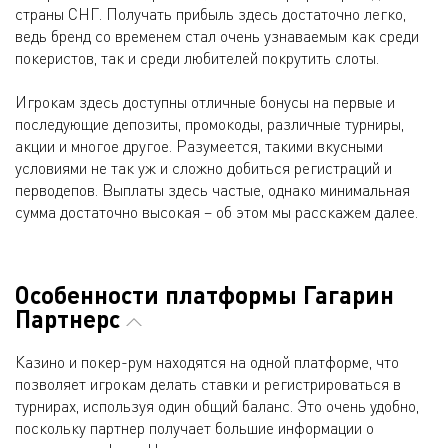
страны СНГ. Получать прибыль здесь достаточно легко,
ведь бренд со временем стал очень узнаваемым как среди
покеристов, так и среди любителей покрутить слоты.
Игрокам здесь доступны отличные бонусы на первые и
последующие депозиты, промокоды, различные турниры,
акции и многое другое. Разумеется, такими вкусными
условиями не так уж и сложно добиться регистраций и
перводепов. Выплаты здесь частые, однако минимальная
сумма достаточно высокая – об этом мы расскажем далее.
Особенности платформы Гагарин
Партнерс
Казино и покер-рум находятся на одной платформе, что
позволяет игрокам делать ставки и регистрироваться в
турнирах, используя один общий баланс. Это очень удобно,
поскольку партнер получает большие информации о