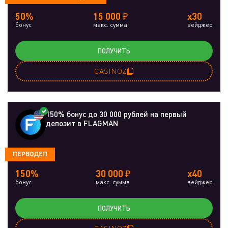
50%
15 000 ₽
x30
бонус
макс. сумма
вейджер
ПОЛУЧИТЬ
CASINOZ
150% бонус до 30 000 рублей на первый
депозит в FLAGMAN
ПЕРВОДЕП
150%
30 000 ₽
x40
бонус
макс. сумма
вейджер
ПОЛУЧИТЬ