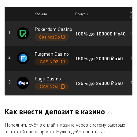
Рей
Казино
Бонусы
ред
Pokerdom Casino
100% до 100000 ₽ x40
8.1
Flagman Casino
150% до 20000 ₽ x40
7.5
Fugu Casino
125% до 24000 ₽ x40
7.4
Как внести депозит в казино
Пополнить счёт в онлайн-казино через систему быстрых
платежей очень просто. Нужно действовать так.