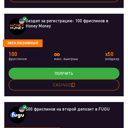
Бездеп за регистрацию: 100 фриспинов в
Honey Money
ЭКСКЛЮЗИВНЫЙ
∞
100
x50
фриспинов
макс. выигрыш
вейджер
ПОЛУЧИТЬ
CASINOZ
500 фриспинов на второй депозит в FUGU