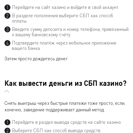
Перейдите на сайт казино и войдите в свой аккаунт.
В разделе пополнения выберите СБП как способ
оплаты.
Введите сумму депозита и номер телефона, привязанный
к вашему банковскому счёту.
Подтвердите платёж через мобильное приложение
вашего банка.
Затем просто дождитесь денег.
Как вывести деньги из СБП казино?
Снять выигрыш через быстрые платежи тоже просто, если,
конечно, заведение поддерживает данный метод.
Перейдите в раздел вывода средств на сайте казино.
Выберите СБП как способ вывода средств.