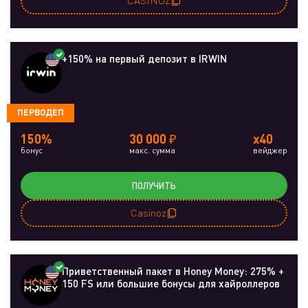
CASINOZ
+150% на первый депозит в IRWIN
ПЕРВОДЕП
150%
30 000 ₽
x40
бонус
макс. сумма
вейджер
ПОЛУЧИТЬ
Casinoz
Приветственный пакет в Honey Money: 275% +
150 FS или большие бонусы для хайроллеров