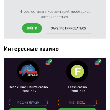
Чтобы оставить комментарий, необходимо
авторизоваться:
ВОЙТИ
ЗАРЕГИСТРИРОВАТЬСЯ
Интересные казино
Best Vulkan Deluxe casino
Fresh casino
Рейтинг 2.9
Рейтинг 8.5
КОД НЕ НУЖЕН
CASINOZ