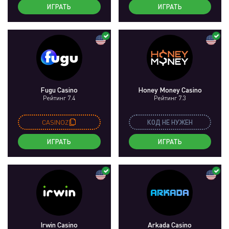
ИГРАТЬ
ИГРАТЬ
Fugu Casino
Honey Money Casino
Рейтинг 7.4
Рейтинг 7.3
CASINOZ
КОД НЕ НУЖЕН
ИГРАТЬ
ИГРАТЬ
Irwin Casino
Arkada Casino