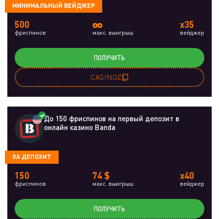
МИНИМАЛЬНЫЙ ВЕЙДЖЕР
∞
500
x35
фриспинов
макс. выигрыш
вейджер
ПОЛУЧИТЬ
CASINOZ
До 150 фриспинов на первый депозит в
онлайн казино Banda
ЗА ДЕПОЗИТ
150
74 $
x40
фриспинов
макс. выигрыш
вейджер
ПОЛУЧИТЬ