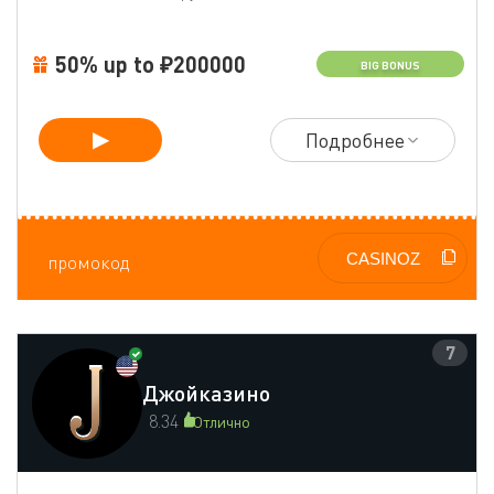
50% up to ₽200000
BIG BONUS
Подробнее
промокод
7
Джойказино
8.34
Отлично