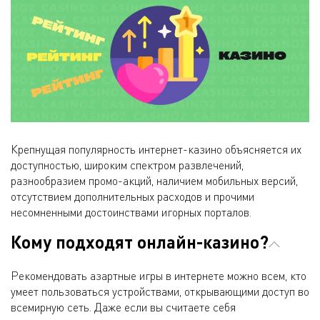
Крепнущая популярность интернет-казино объясняется их
доступностью, широким спектром развлечений,
разнообразием промо-акций, наличием мобильных версий,
отсутствием дополнительных расходов и прочими
несомненными достоинствами игорных порталов.
Кому подходят онлайн-казино?
Рекомендовать азартные игры в интернете можно всем, кто
умеет пользоваться устройствами, открывающими доступ во
всемирную сеть. Даже если вы считаете себя