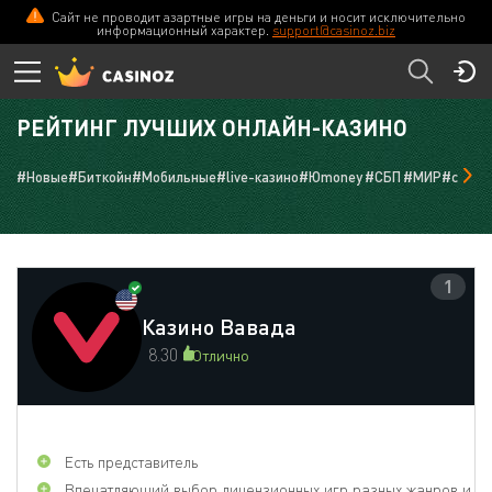
Сайт не проводит азартные игры на деньги и носит исключительно
информационный характер.
support@casinoz.biz
РЕЙТИНГ ЛУЧШИХ ОНЛАЙН-КАЗИНО
Новые
Биткойн
Мобильные
live-казино
Юmoney
СБП
МИР
с быс
1
Казино Вавада
8.30
Отлично
есть представитель
Впечатляющий выбор лицензионных игр разных жанров и