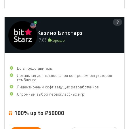
9
Казино Битстарз
7.85
Хорошо
есть представитель
Легальная деятельность под контролем регуляторов
гемблинга
Лицензионный софт ведущих разработчиков
Огромный выбор первоклассных игр
100% up to ₽50000