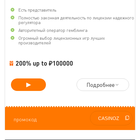
есть представитель
Полностью законная деятельность по лицензии надежного
регулятора
Авторитетный оператор гемблинга
Огромный выбор лицензионных игр лучших
производителей
200% up to ₽100000
Подробнее
промокод