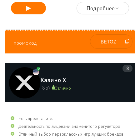
Подробнее
промокод
8
Казино Х
8.57
Отлично
есть представитель
Деятельность по лицензии знаменитого регулятора
Отличный выбор первоклассных игр лучших брендов