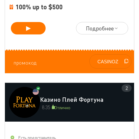
100% up to $500
Подробнее
промокод
2
Казино Плей Фортуна
8.35
Отлично
есть представитель