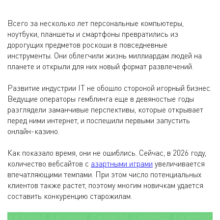
Всего за несколько лет персональные компьютеры,
ноутбуки, планшеты и смартфоны превратились из
дорогущих предметов роскоши в повседневные
инструменты. Они облегчили жизнь миллиардам людей на
планете и открыли для них новый формат развлечений.
Развитие индустрии IT не обошло стороной игорный бизнес.
Ведущие операторы гемблинга еще в девяностые годы
разглядели заманчивые перспективы, которые открывает
перед ними интернет, и поспешили первыми запустить
онлайн-казино.
Как показало время, они не ошиблись. Сейчас, в 2026 году,
количество вебсайтов с
азартными играми
увеличивается
впечатляющими темпами. При этом число потенциальных
клиентов также растет, поэтому многим новичкам удается
составить конкуренцию старожилам.