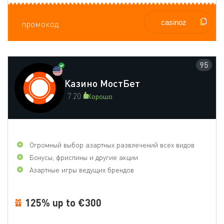
промокод
95
Казино МостБет
7.20
Хорошо
Огромный выбор азартных развлечений всех видов
Бонусы, фриспины и другие акции
Азартные игры ведущих брендов
125% up to €300