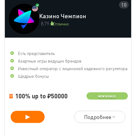
10
Казино Чемпион
8.79
Отлично
есть представитель
Азартные игры ведущих брендов
Известный оператор с лицензией надежного регулятора
Щедрые бонусы
100% up to ₽50000
NEW BONUS
Подробнее