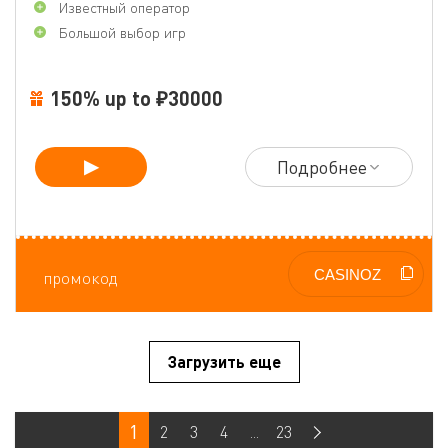
Известный оператор
Большой выбор игр
150% up to ₽30000
Подробнее
промокод
Загрузить еще
1
2
3
4
...
23