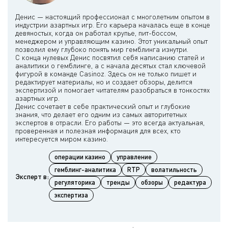
Денис — настоящий профессионал с многолетним опытом в
индустрии азартных игр. Его карьера началась еще в конце
девяностых, когда он работал крупье, пит-боссом,
менеджером и управляющим казино. Этот уникальный опыт
позволил ему глубоко понять мир гемблинга изнутри.
С конца нулевых Денис посвятил себя написанию статей и
аналитики о гемблинге, а с начала десятых стал ключевой
фигурой в команде Casinoz. Здесь он не только пишет и
редактирует материалы, но и создает обзоры, делится
экспертизой и помогает читателям разобраться в тонкостях
азартных игр.
Денис сочетает в себе практический опыт и глубокие
знания, что делает его одним из самых авторитетных
экспертов в отрасли. Его работы — это всегда актуальная,
проверенная и полезная информация для всех, кто
операции казино
управление
гемблинг-аналитика
RTP
волатильность
Эксперт в:
регуляторика
тренды
обзоры
редактура
экспертиза