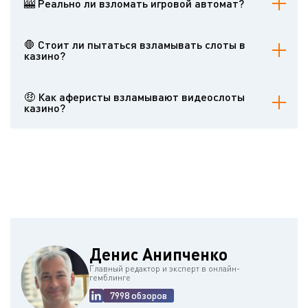
🎰 Реально ли взломать игровой автомат?
Взломать слот казино возможно. Время от времени это
доказывают мошенники, которым удаётся обмануть игорные
🛑 Стоит ли пытаться взламывать слоты в
заведения на видеослотах.
казино?
Ни в коем случае! Взлом игровых автоматов – это преступление!
Даже неудачная попытка обмануть заведение таким образом
🤑 Как аферисты взламывают видеослоты
может иметь крайне нежелательные последствия.
казино?
Мошенники используют разные методы: специальные
механические приспособления, световые приборы, компьютеры
и так далее. Некоторые пытаются влезть в «мозги» игрового
автомата. Также аферистам удавалось подделывать жетоны для
игры на слотах.
Денис Анипченко
Главный редактор и эксперт в онлайн-
гемблинге
7998 обзоров