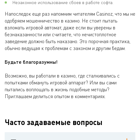
Незаконное использование сбоев в работе софта.
Напоследок еще раз напомним читателям Casinoz, что мы не
одобряем мошенничество в казино. Не стоит пытать
взломать игровой автомат, даже если вы уверены в
безнаказанности или считаете, что нечистоплотное
заведение должно быть наказано. Это порочная практика,
обычно ведущая к проблемам с законом и другим бедам.
Будьте благоразумны!
Возможно, вы работали в казино, где сталкивались с
попытками обмануть игровой аппарат? Или вы сами
пытались воплощать в жизнь подобные методы?
Приглашаем делиться опытом в комментариях.
Часто задаваемые вопросы