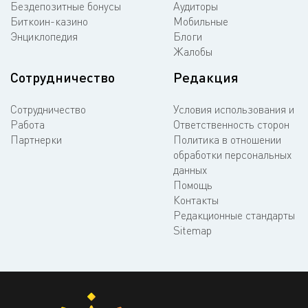
Бездепозитные бонусы
Аудиторы
Биткоин-казино
Мобильные
Энциклопедия
Блоги
Жалобы
Сотрудничество
Редакция
Сотрудничество
Условия использования и
Работа
Ответственность сторон
Партнерки
Политика в отношении
обработки персональных
данных
Помощь
Контакты
Редакционные стандарты
Sitemap