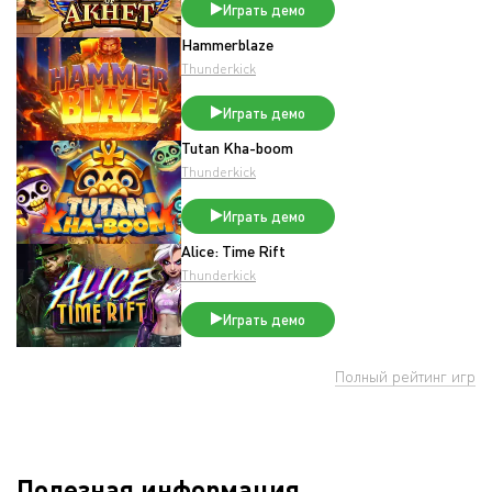
Играть демо
Hammerblaze
Thunderkick
Играть демо
Tutan Kha-boom
Thunderkick
Играть демо
Alice: Time Rift
Thunderkick
Играть демо
Полный рейтинг игр
Полезная информация