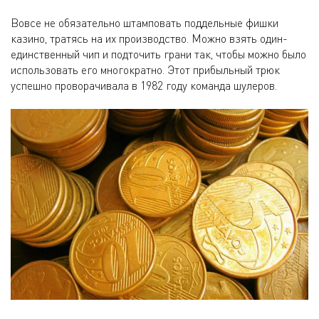
Вовсе не обязательно штамповать поддельные фишки
казино, тратясь на их производство. Можно взять один-
единственный чип и подточить грани так, чтобы можно было
использовать его многократно. Этот прибыльный трюк
успешно проворачивала в 1982 году команда шулеров.