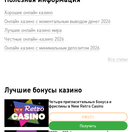
Хорошие онлайн казино
Онлайн казино с моментальным выводом денег 2026
Лучшие онлайн казино мира
Честные онлайн-казино 2026
Онлайн казино с минимальным депозитом 2026
Все статьи
Лучшие бонусы казино
Четыре пригласительных бонуса и
фриспины в New Retro Casino
FIRST1
Получить