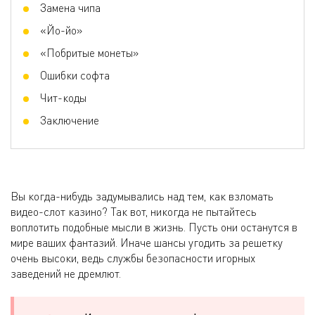
Замена чипа
«Йо-йо»
«Побритые монеты»
Ошибки софта
Чит-коды
Заключение
Вы когда-нибудь задумывались над тем, как взломать
видео-слот казино? Так вот, никогда не пытайтесь
воплотить подобные мысли в жизнь. Пусть они останутся в
мире ваших фантазий. Иначе шансы угодить за решетку
очень высоки, ведь службы безопасности игорных
заведений не дремлют.