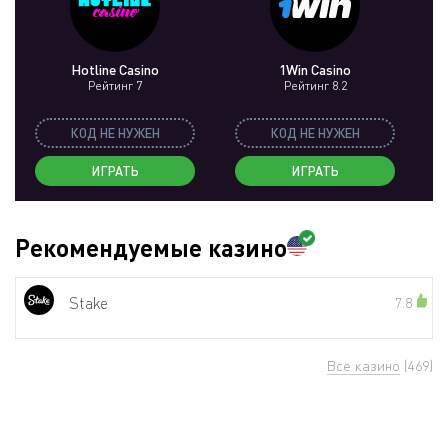
Hotline Casino
1Win Casino
Рейтинг 7
Рейтинг 8.2
КОД НЕ НУЖЕН
КОД НЕ НУЖЕН
ИГРАТЬ
ИГРАТЬ
Рекомендуемые казино
Stake
7.8
Все казино
(469)