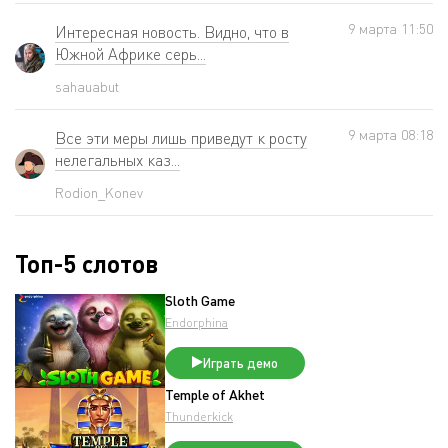
9 мартa 11:50
Интересная новость. Видно, что в
Южной Африке серь...
sahauabut
9 мартa 08:18
Все эти меры лишь приведут к росту
нелегальных каз...
Rodion_Konev
Топ-5 слотов
Sloth Game
Endorphina
Играть демо
Temple of Akhet
Thunderkick