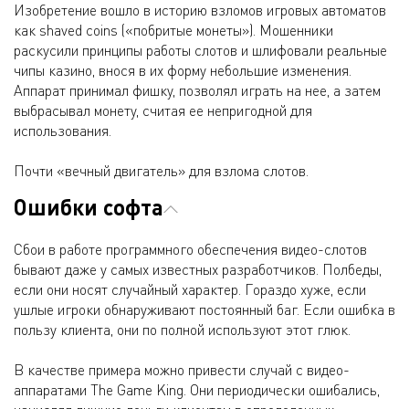
Изобретение вошло в историю взломов игровых автоматов
как shaved coins («побритые монеты»). Мошенники
раскусили принципы работы слотов и шлифовали реальные
чипы казино, внося в их форму небольшие изменения.
Аппарат принимал фишку, позволял играть на нее, а затем
выбрасывал монету, считая ее непригодной для
использования.
Почти «вечный двигатель» для взлома слотов.
Ошибки софта
Сбои в работе программного обеспечения видео-слотов
бывают даже у самых известных разработчиков. Полбеды,
если они носят случайный характер. Гораздо хуже, если
ушлые игроки обнаруживают постоянный баг. Если ошибка в
пользу клиента, они по полной используют этот глюк.
В качестве примера можно привести случай с видео-
аппаратами The Game King. Они периодически ошибались,