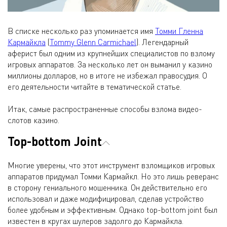
В списке несколько раз упоминается имя
Томми Гленна
Кармайкла
(
Tommy Glenn Carmichael
). Легендарный
аферист был одним из крупнейших специалистов по взлому
игровых аппаратов. За несколько лет он выманил у казино
миллионы долларов, но в итоге не избежал правосудия. О
его деятельности читайте в тематической статье.
Итак, самые распространенные способы взлома видео-
слотов казино.
Top-bottom Joint
Многие уверены, что этот инструмент взломщиков игровых
аппаратов придумал Томми Кармайкл. Но это лишь реверанс
в сторону гениального мошенника. Он действительно его
использовал и даже модифицировал, сделав устройство
более удобным и эффективным. Однако top-bottom joint был
известен в кругах шулеров задолго до Кармайкла.