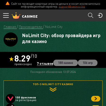
Сайт не проводит азартные игры на деньги и носит исключительно
информационный характер.
support@casinoz.biz
Главная
Производители
NoLimit City
NoLimit City: обзор провайдера игр
для казино
8.29
/10
188 казино
106 игр
7 отзывов
превосходно
Последнее обновление 13.07.2024
ТОП-3 NOLIMIT CITY КАЗИНО
100 фриспинов
за регистрацию