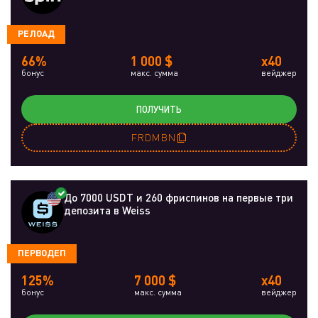
РЕЛОАД
66%
1 000 $
x40
бонус
макс. сумма
вейджер
ПОЛУЧИТЬ
FRDMBN
До 7000 USDT и 260 фриспинов на первые три
депозита в Weiss
ПЕРВОДЕП
125%
7 000 $
x40
бонус
макс. сумма
вейджер