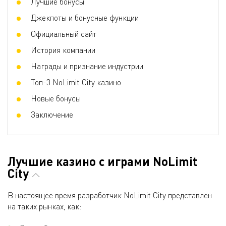
Лучшие бонусы
Джекпоты и бонусные функции
Официальный сайт
История компании
Награды и признание индустрии
Топ-3 NoLimit City казино
Новые бонусы
Заключение
Лучшие казино с играми NoLimit
City
В настоящее время разработчик NoLimit City представлен
на таких рынках, как: