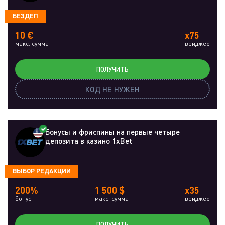
БЕЗДЕП
10 €
x75
макс. сумма
вейджер
ПОЛУЧИТЬ
КОД НЕ НУЖЕН
Бонусы и фриспины на первые четыре
депозита в казино 1xBet
ВЫБОР РЕДАКЦИИ
200%
1 500 $
x35
бонус
макс. сумма
вейджер
ПОЛУЧИТЬ