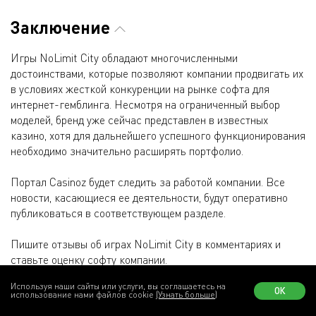
Заключение
Игры NoLimit City обладают многочисленными
достоинствами, которые позволяют компании продвигать их
в условиях жесткой конкуренции на рынке софта для
интернет-гемблинга. Несмотря на ограниченный выбор
моделей, бренд уже сейчас представлен в известных
казино, хотя для дальнейшего успешного функционирования
необходимо значительно расширять портфолио.
Портал Casinoz будет следить за работой компании. Все
новости, касающиеся ее деятельности, будут оперативно
публиковаться в соответствующем разделе.
Пишите отзывы об играх NoLimit City в комментариях и
ставьте оценку софту компании.
Используя наши сайты или услуги, вы соглашаетесь на
ОК
использование нами файлов cookie
(Узнать больше)