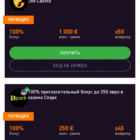
Joo Casino
ПЕРВОДЕП
100%
1 000 €
x50
бонус
макс. сумма
вейджер
ПОЛУЧИТЬ
КОД НЕ НУЖЕН
100% пригласительный бонус до 250 евро в
казино Спарк
ПЕРВОДЕП
100%
250 €
x45
бонус
макс. сумма
вейджер