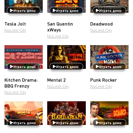
Играть демо
Играть демо
Играть демо
Tesla Jolt
San Quentin
Deadwood
xWays
NoLimit City
NoLimit City
NoLimit City
Играть демо
Играть демо
Играть демо
Kitchen Drama:
Mental 2
Punk Rocker
BBQ Frenzy
NoLimit City
NoLimit City
NoLimit City
Играть демо
Играть демо
Играть демо