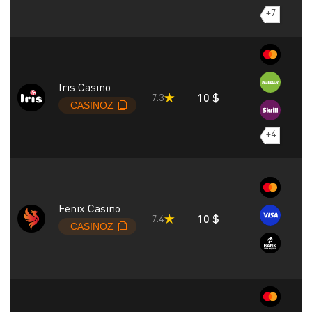
+7
Iris Casino
10 $
7.3
+4
Fenix Casino
10 $
7.4