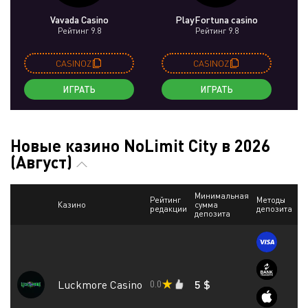
Vavada Casino
PlayFortuna casino
Рейтинг 9.8
Рейтинг 9.8
CASINOZ
CASINOZ
ИГРАТЬ
ИГРАТЬ
Новые казино NoLimit City в 2026
(Август)
Минимальная
Рейтинг
Методы
Казино
сумма
К
редакции
депозита
депозита
Luckmore Casino
5 $
0.0