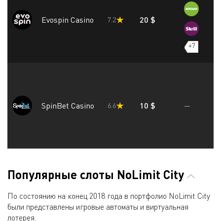
Evospin Casino
20 $
7.2
+7
SpinBet Casino
10 $
6.6
—
Популярные слоты NoLimit City
По состоянию на конец 2018 года в портфолио NoLimit City
были представлены игровые автоматы и виртуальная
лотерея.