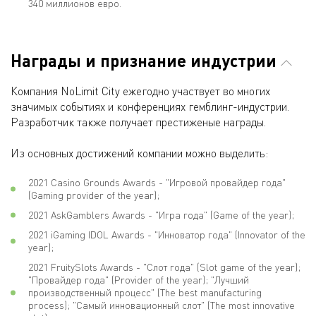
340 миллионов евро.
Награды и признание индустрии
Компания NoLimit City ежегодно участвует во многих
значимых событиях и конференциях гемблинг-индустрии.
Разработчик также получает престиженые награды.
Из основных достижений компании можно выделить:
2021 Casino Grounds Awards - "Игровой провайдер года"
(Gaming provider of the year);
2021 AskGamblers Awards - "Игра года" (Game of the year);
2021 iGaming IDOL Awards - "Инноватор года" (Innovator of the
year);
2021 FruitySlots Awards - "Слот года" (Slot game of the year);
"Провайдер года" (Provider of the year); "Лучший
производственный процесс" (The best manufacturing
process); "Самый инновационный слот" (The most innovative