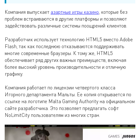
Компания выпускает
азартные игры казино
, которые без
проблем встраиваются в другие платформы и позволяют
задействовать различные системы поощрений клиентов.
Разработчик использует технологию HTML5 вместо Adobe
Flash, так как последнюю отказываются поддерживать
многие современные браузеры. К тому же, HTML5
обеспечивает ряд других важных преимуществ, включая
более высокий уровень производительности и отличную
графику.
Компания работает по лицензии четвертого класса
Игорного департамента Мальты. Ее копия открывается по
ссылке на логотипе Malta Gaming Authority на официальном
сайте разработчика. Это позволяет предлагать софт
NoLimitCity пользователям из многих стран.