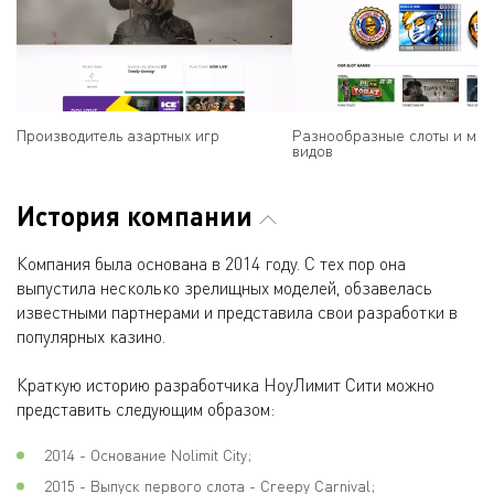
Производитель азартных игр
Разнообразные слоты и мод
видов
История компании
Компания была основана в 2014 году. С тех пор она
выпустила несколько зрелищных моделей, обзавелась
известными партнерами и представила свои разработки в
популярных казино.
Краткую историю разработчика НоуЛимит Сити можно
представить следующим образом:
2014 - Основание Nolimit City;
2015 - Выпуск первого слота - Creepy Carnival;