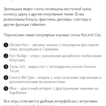
Зрелищные видео-слоты посвящены восточной кухне,
космосу, цирку и другим популярным темам. В них
реализованы бонусы, фриспины, джокеры, скаттеры и
другие функции геймплея.
Перечислим самые популярные игровые слоты NoLimit City:
Oktoberfest – автомат казино о популярном фестивале
пива, проходящем в Германии;
Not Nudge – игра с уникальным дизайном и необычными
бонусами;
Tesla Jolt – видеослот о легендарном ученом Николе
Тесле;
Casino Win Spin – модель с классическими картинками и
дополнительными возможностями;
Wixx – красочный аппарат с драгоценными камнями на
барабанах.
Все игры отличаются удобным интерфейсом с интуитивно