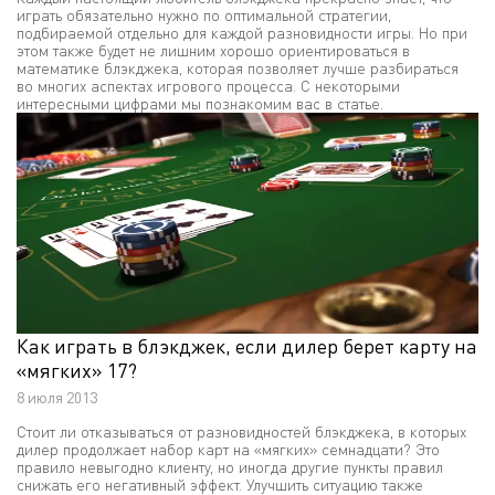
играть обязательно нужно по оптимальной стратегии,
подбираемой отдельно для каждой разновидности игры. Но при
этом также будет не лишним хорошо ориентироваться в
математике блэкджека, которая позволяет лучше разбираться
во многих аспектах игрового процесса. С некоторыми
интересными цифрами мы познакомим вас в статье.
Как играть в блэкджек, если дилер берет карту на
«мягких» 17?
8 июля 2013
Стоит ли отказываться от разновидностей блэкджека, в которых
дилер продолжает набор карт на «мягких» семнадцати? Это
правило невыгодно клиенту, но иногда другие пункты правил
снижать его негативный эффект. Улучшить ситуацию также