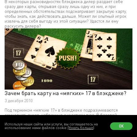
В некоторых разновидностях блэкджека дилер раздает себе
сразу две карты, открывая сразу лишь одну из них, и при
определенных обстоятельствах подсматривает закрытую карту,
чтобы знать, как действовать дальше. Может ли опытный игрок
извлечь для себя выгоду из этой ситуации? Удастся ли ему
раскусить дилера?
Зачем брать карту на «мягких» 17 в блэкджеке?
3 декабря 2010
Под термином «мягкие 17» в блэкджеке подразумеваются
семнадцать очков, набранные с участием туза. В базовой
стратегии есть специальный раздел о том, как разыгрывать эти
Используя наши сайты или услуги, вы соглашаетесь на
карты в различных ситуациях. Можно, конечно, механически
ОК
использование нами файлов cookie
(Узнать больше)
заучить все значения, но если вас не устраивает такой подход,
1
2
читайте дальше…