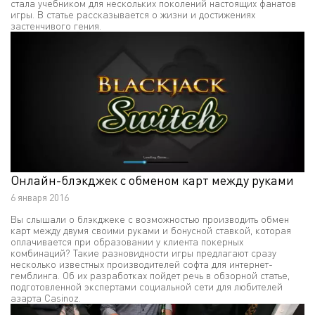
стала учебником для нескольких поколений настоящих фанатов
игры. В статье рассказывается о жизни и достижениях
застенчивого гения.
Онлайн-блэкджек с обменом карт между руками
6 января 2016
Вы слышали о блэкджеке с возможностью производить обмен
карт между двумя своими руками и бонусной ставкой, которая
оплачивается при образовании у клиента покерных
комбинаций? Такие разновидности игры предлагают сразу
несколько известных производителей софта для интернет-
гемблинга. Об их разработках пойдет речь в обзорной статье,
подготовленной экспертами социальной сети для любителей
азарта Casinoz.