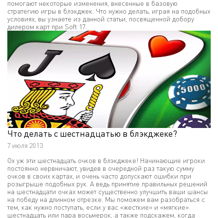
помогают некоторые изменения, внесенные в базовую
стратегию игры в блэкджек. Что нужно делать, играя на подобных
условиях, вы узнаете из данной статьи, посвященной добору
дилером карт при Soft 17.
Что делать с шестнадцатью в блэкджеке?
7 июля 2013
Ох уж эти шестнадцать очков в блэкджеке! Начинающие игроки
постоянно нервничают, увидев в очередной раз такую сумму
очков в своих картах, и очень часто допускают ошибки при
розыгрыше подобных рук. А ведь принятие правильных решений
на шестнадцати очках может существенно улучшить ваши шансы
на победу на длинном отрезке. Мы поможем вам разобраться с
тем, как нужно поступать, если у вас «жесткие» и «мягкие»
шестнадцать или пара восьмерок, а также подскажем, когда