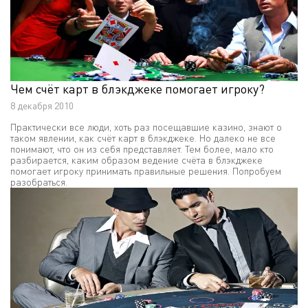
Чем счёт карт в блэкджеке помогает игроку?
8 декабря 2010
Практически все люди, хоть раз посещавшие казино, знают о
таком явлении, как счёт карт в блэкджеке. Но далеко не все
понимают, что он из себя представляет. Тем более, мало кто
разбирается, каким образом ведение счёта в блэкджеке
помогает игроку принимать правильные решения. Попробуем
разобраться.