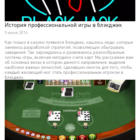
История профессиональной игры в блэкджек
5 июня 2014
Как только в казино появился блэкджек, нашлись люди, которые
занялись разработкой стратегий, позволяющих обыгрывать
заведения. Так зарождались и развивались разнообразные
системы игры, включая методики счета карт. Мы расскажем вам
об основных вехах в истории данного направления, выделив
наиболее важных личностей, сделавших многое для того, чтобы
каждый желающий мог стать профессиональным игроком в
блэкджек.