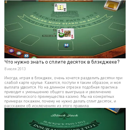
Что нужно знать о сплите десяток в блэкджеке?
8 июля 2013
Иногда, играя в блэкджек, очень хочется разделить десятки при
слабой карте крупье. Кажется, поступи я таким образом, и моя
выплата удвоится. Но на длинном отрезке подобная практика
приводит к уменьшению общего выигрыша и увеличению
математического преимущества казино. Мы на конкретных
примерах покажем, почему не нужно делать сплит десяток, и
расскажем об исключениях из этого правила.