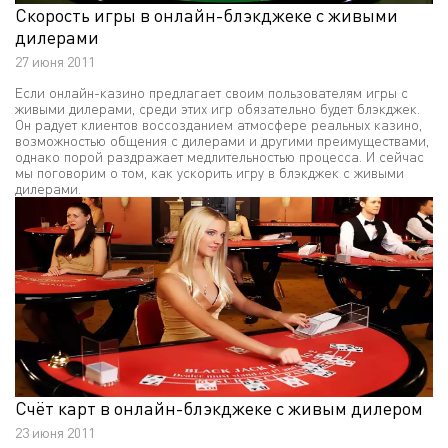
Скорость игры в онлайн-блэкджеке с живыми
дилерами
27 июня 2011
Если онлайн-казино предлагает своим пользователям игры с
живыми дилерами, среди этих игр обязательно будет блэкджек.
Он радует клиентов воссозданием атмосфере реальных казино,
возможностью общения с дилерами и другими преимуществами,
однако порой раздражает медлительностью процесса. И сейчас
мы поговорим о том, как ускорить игру в блэкджек с живыми
дилерами.
Счёт карт в онлайн-блэкджеке с живым дилером
23 июня 2011