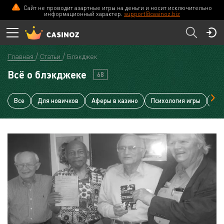
Сайт не проводит азартные игры на деньги и носит исключительно
информационный характер.
support@casinoz.biz
Главная
Статьи
Блэкджек
Всё о блэкджеке
68
Все
Для новичков
Аферы в казино
Психология игры
Игр