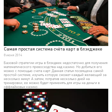
Самая простая система счёта карт в блэкджеке
8 июня 2014
Базовой стратегии игры в блэкджек недостаточно для получения
математического превосходства над казино. Но добиться его
можно с помощью счета карт. Данная статья посвящена самой
простой системе, изучить которую сможет каждый желающий за
несколько минут. А затем, потратив несколько дней на
тренировки, ее можно будет применять для игры на деньги в
оффлайновых казино.