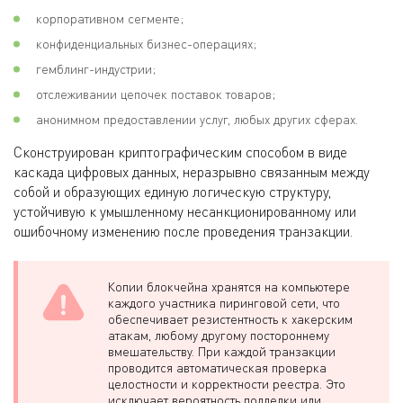
корпоративном сегменте;
конфиденциальных бизнес-операциях;
гемблинг-индустрии;
отслеживании цепочек поставок товаров;
анонимном предоставлении услуг, любых других сферах.
Сконструирован криптографическим способом в виде
каскада цифровых данных, неразрывно связанным между
собой и образующих единую логическую структуру,
устойчивую к умышленному несанкционированному или
ошибочному изменению после проведения транзакции.
Копии блокчейна хранятся на компьютере
каждого участника пиринговой сети, что
обеспечивает резистентность к хакерским
атакам, любому другому постороннему
вмешательству. При каждой транзакции
проводится автоматическая проверка
целостности и корректности реестра. Это
исключает вероятность подделки или