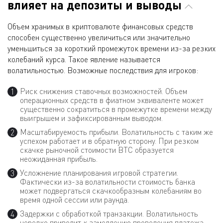
влияет на депозиты и выводы
Объем хранимых в криптовалюте финансовых средств
способен существенно увеличиться или значительно
уменьшиться за короткий промежуток времени из-за резких
колебаний курса. Такое явление называется
волатильностью. Возможные последствия для игроков:
Риск снижения ставочных возможностей. Объем
операционных средств в фиатном эквиваленте может
существенно сократиться в промежутке времени между
выигрышем и зафиксированным выводом.
Масштабируемость прибыли. Волатильность с таким же
успехом работает и в обратную сторону. При резком
скачке рыночной стоимости BTC образуется
неожиданная прибыль.
Усложнение планирования игровой стратегии.
Фактически из-за волатильности стоимость банка
может подвергаться скачкообразным колебаниям во
время одной сессии или раунда.
Задержки с обработкой транзакции. Волатильность
нередко приводит к замедлению проведения платежа.