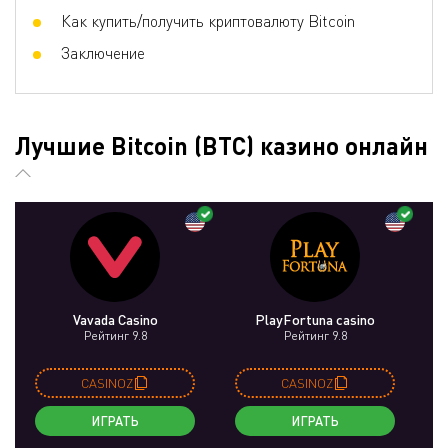
Как купить/получить криптовалюту Bitcoin
Заключение
Лучшие Bitcoin (BTC) казино онлайн
Vavada Casino
PlayFortuna casino
Рейтинг 9.8
Рейтинг 9.8
CASINOZ
CASINOZ
ИГРАТЬ
ИГРАТЬ