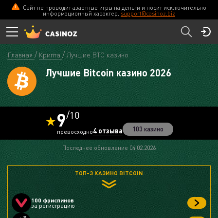
Сайт не проводит азартные игры на деньги и носит исключительно
информационный характер.
support@casinoz.biz
Главная
Крипта
Лучшие BTC казино
Лучшие Bitcoin казино 2026
9
/10
103 казино
4 отзыва
превосходно
Последнее обновление 04.02.2026
ТОП-3 КАЗИНО BITCOIN
100 фриспинов
за регистрацию