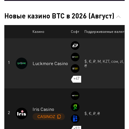
Новые казино BTC в 2026 (Август)
Казино
Софт
Поддерживаемые валюты
$, €, ₽, M, KZT, сом, zł, U
Luckmore Casino
₴
+47
Iris Casino
$, €, ₽, ₴
+52