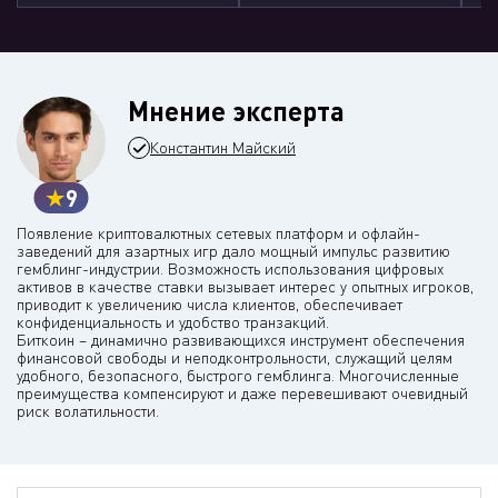
Мнение эксперта
Константин Майский
9
Появление криптовалютных сетевых платформ и офлайн-
заведений для азартных игр дало мощный импульс развитию
гемблинг-индустрии. Возможность использования цифровых
активов в качестве ставки вызывает интерес у опытных игроков,
приводит к увеличению числа клиентов, обеспечивает
конфиденциальность и удобство транзакций.
Биткоин – динамично развивающихся инструмент обеспечения
финансовой свободы и неподконтрольности, служащий целям
удобного, безопасного, быстрого гемблинга. Многочисленные
преимущества компенсируют и даже перевешивают очевидный
риск волатильности.