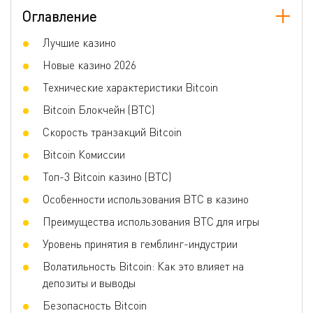
Оглавление
Лучшие казино
Новые казино 2026
Технические характеристики Bitcoin
Bitcoin Блокчейн (BTC)
Cкорость транзакций Bitcoin
Bitcoin Комиссии
Топ-3 Bitcoin казино (BTC)
Особенности использования BTC в казино
Преимущества использования BTC для игры
Уровень принятия в гемблинг-индустрии
Волатильность Bitcoin: Как это влияет на
депозиты и выводы
Безопасность Bitcoin