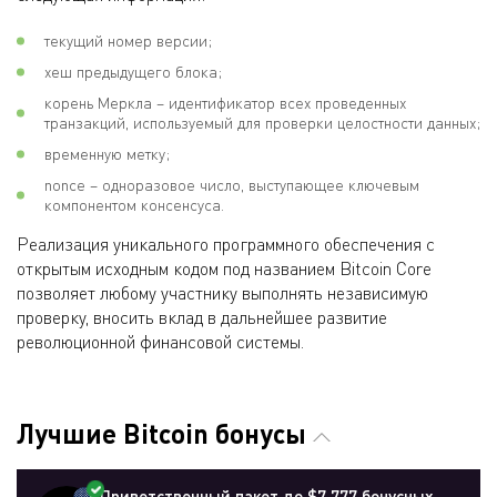
текущий номер версии;
хеш предыдущего блока;
корень Меркла – идентификатор всех проведенных
транзакций, используемый для проверки целостности данных;
временную метку;
nonce – одноразовое число, выступающее ключевым
компонентом консенсуса.
Реализация уникального программного обеспечения с
открытым исходным кодом под названием Bitcoin Core
позволяет любому участнику выполнять независимую
проверку, вносить вклад в дальнейшее развитие
революционной финансовой системы.
Лучшие Bitcoin бонусы
Приветственный пакет до $7,777 бонусных