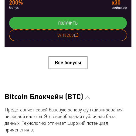
200%
x30
бонус
вейджер
ПОЛУЧИТЬ
WIN200
Все бонусы
Bitcoin Блокчейн (BTC)
Представляет собой базовую основу функционирования
цифровой валюты. Это своеобразная публичная база
данных. Технологию отличает широкий потенциал
применения в: