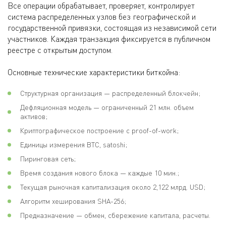
Все операции обрабатывает, проверяет, контролирует
система распределенных узлов без географической и
государственной привязки, состоящая из независимой сети
участников. Каждая транзакция фиксируется в публичном
реестре с открытым доступом.
Основные технические характеристики биткойна:
Структурная организация — распределенный блокчейн;
Дефляционная модель — ограниченный 21 млн. объем
активов;
Криптографическое построение с proof-of-work;
Единицы измерения BTC, satoshi;
Пиринговая сеть;
Время создания нового блока — каждые 10 мин.;
Текущая рыночная капитализация около 2,122 млрд. USD;
Алгоритм хеширования SHA-256;
Предназначение — обмен, сбережение капитала, расчеты.