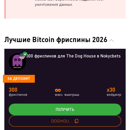
уничтожения данных.
Лучшие Bitcoin фриспины 2026
300 фриспинов для The Dog House в Nokycbets
ЗА ДЕПОЗИТ
∞
300
x30
фриспинов
макс. выигрыш
вейджер
ПОЛУЧИТЬ
DOGHOUSE300