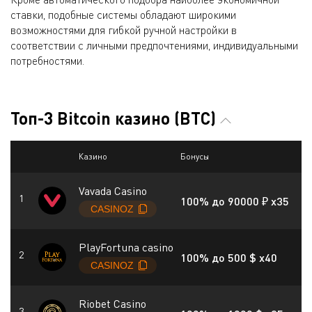
ставки, подобные системы обладают широкими
возможностями для гибкой ручной настройки в
соответствии с личными предпочтениями, индивидуальными
потребностями.
Топ-3 Bitcoin казино (BTC)
Р
Казино
Бонусы
р
Vavada Casino
100% до 90000 ₽ x35
9
PlayFortuna casino
100% до 500 $ x40
9
Riobet Casino