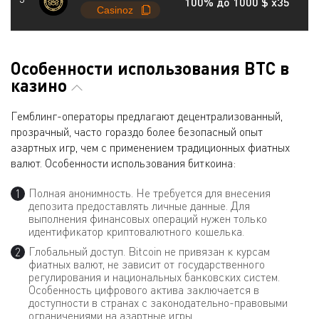
100% до 1000 $ x35
9
Особенности использования BTC в
казино
Гемблинг-операторы предлагают децентрализованный,
прозрачный, часто гораздо более безопасный опыт
азартных игр, чем с применением традиционных фиатных
валют. Особенности использования биткоина:
Полная анонимность. Не требуется для внесения
депозита предоставлять личные данные. Для
выполнения финансовых операций нужен только
идентификатор криптовалютного кошелька.
Глобальный доступ. Bitcoin не привязан к курсам
фиатных валют, не зависит от государственного
регулирования и национальных банковских систем.
Особенность цифрового актива заключается в
доступности в странах с законодательно-правовыми
ограничениями на азартные игры.