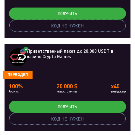
ПОЛУЧИТЬ
КОД НЕ НУЖЕН
Приветственный пакет до 20,000 USDT в
казино Crypto Games
ПЕРВОДЕП
100%
20 000 $
x40
бонус
макс. сумма
вейджер
ПОЛУЧИТЬ
КОД НЕ НУЖЕН