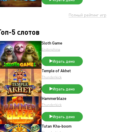
Полный рейтинг игр
Топ-5 слотов
Sloth Game
Endorphina
Играть демо
Temple of Akhet
Thunderkick
Играть демо
Hammerblaze
Thunderkick
Играть демо
Tutan Kha-boom