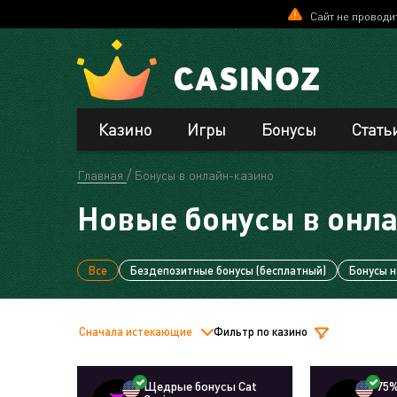
Сайт не проводи
Казино
Игры
Бонусы
Стать
Главная
Бонусы в онлайн-казино
Новые бонусы в онл
Все
Бездепозитные бонусы (бесплатный)
Бонусы н
Сначала истекающие
Фильтр по казино
Щедрые бонусы Cat
75%