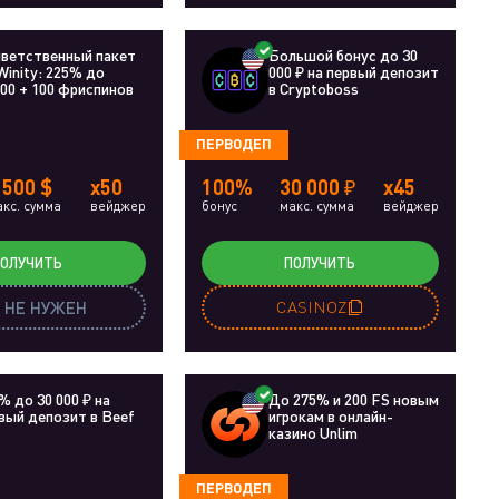
ветственный пакет
Большой бонус до 30
Winity: 225% до
000 ₽ на первый депозит
00 + 100 фриспинов
в Cryptoboss
ПЕРВОДЕП
 500 $
x50
100%
30 000 ₽
x45
акс. сумма
вейджер
бонус
макс. сумма
вейджер
ОЛУЧИТЬ
ПОЛУЧИТЬ
CASINOZ
 НЕ НУЖЕН
% до 30 000 ₽ на
До 275% и 200 FS новым
вый депозит в Beef
игрокам в онлайн-
казино Unlim
ПЕРВОДЕП