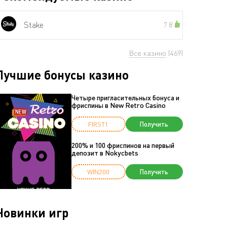
Stake
7.8
Все казино
(469)
Лучшие бонусы казино
Четыре пригласительных бонуса и
фриспины в New Retro Casino
FIRST1
Получить
200% и 100 фриспинов на первый
депозит в Nokycbets
WIN200
Получить
Новинки игр