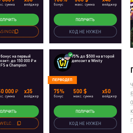
кс. сумма
вейджер
бонус
макс. сумма
вейджер
ОЛУЧИТЬ
ПОЛУЧИТЬ
ASINOZ
КОД НЕ НУЖЕН
 бонус на первый
75% до $500 на второй
озит: до 150 000 ₽ и
депозит в Winity
 FS в Champion
ПЕРВОДЕП
Ч
50 000 ₽
x35
75%
500 $
x50
Б
кс. сумма
вейджер
бонус
макс. сумма
вейджер
О
К
ОЛУЧИТЬ
ПОЛУЧИТЬ
П
VIPWELCOME
КОД НЕ НУЖЕН