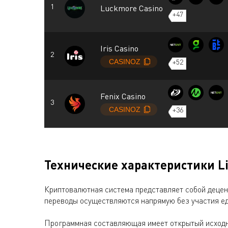
Luckmore Casino
+47
Iris Casino
+52
Fenix Casino
+36
Технические характеристики Li
Криптовалютная система представляет собой деце
переводы осуществляются напрямую без участия е
Программная составляющая имеет открытый исходны