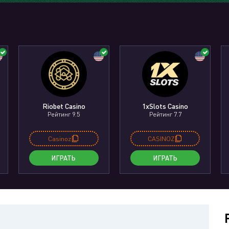
Riobet Casino
1xSlots Casino
Рейтинг 9.5
Рейтинг 7.7
Casinoz
CASINOZ
ИГРАТЬ
ИГРАТЬ