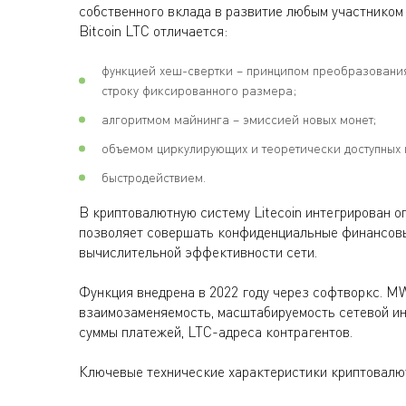
собственного вклада в развитие любым участником
Bitcoin LTC отличается:
функцией хеш-свертки – принципом преобразования
строку фиксированного размера;
алгоритмом майнинга – эмиссией новых монет;
объемом циркулирующих и теоретически доступных 
быстродействием.
В криптовалютную систему Litecoin интегрирован 
позволяет совершать конфиденциальные финансовы
вычислительной эффективности сети.
Функция внедрена в 2022 году через софтворкс. 
взаимозаменяемость, масштабируемость сетевой и
суммы платежей, LTC-адреса контрагентов.
Ключевые технические характеристики криптовалю