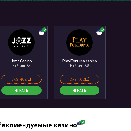
Jozz Casino
PlayFortuna casino
Рейтинг 9.4
Рейтинг 9.8
CASINOZ
CASINOZ
ИГРАТЬ
ИГРАТЬ
Рекомендуемые казино