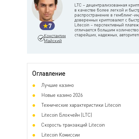
LTC – децентрализованная крипт
в качестве более легкой и быс
распространение в гемблинг-инду
доверенных криптовалют с быст
7
Litecoin – перспективный плате
отличается большим количество
старейших, надежных, авторитет
Константин
Майский
Оглавление
Лучшие казино
Новые казино 2026
Технические характеристики Litecoin
Litecoin Блокчейн (LTC)
Cкорость транзакций Litecoin
Litecoin Комиссии