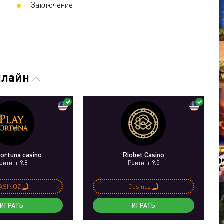
Заключение
онлайн
ortuna casino
Riobet Casino
ейтинг 9.8
Рейтинг 9.5
ASINOZ
Casinoz
ИГРАТЬ
ИГРАТЬ