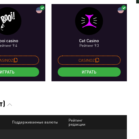
ooi casino
Cat Casino
ейтинг 9.4
Рейтинг 9.3
ASINOZ
CASINOZ
ИГРАТЬ
ИГРАТЬ
т)
Рейтинг
Поддерживаемые валюты
редакции