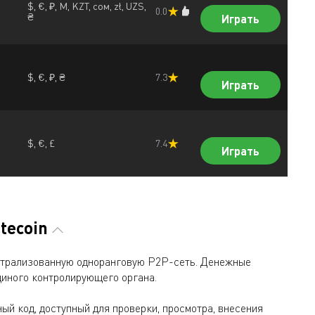
$, €, ₽, M, KZT, сом, zł, UZS,
0.0
₴
Играть
$, €, ₽, ₴
7.3
Играть
$, €, £
7.4
Играть
tecoin
нтрализованную одноранговую P2P-сеть. Денежные
диного контролирующего органа.
й код, доступный для проверки, просмотра, внесения