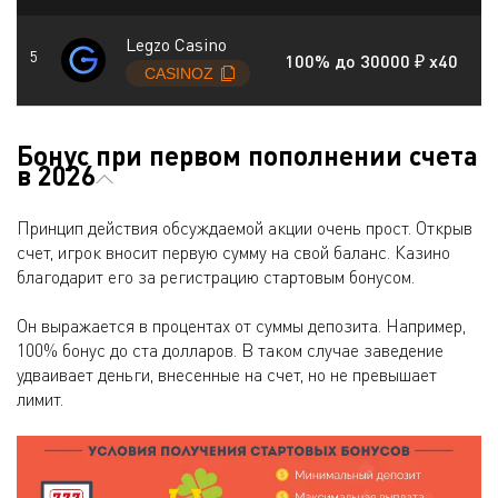
Legzo Casino
100% до 30000 ₽ x40
Бонус при первом пополнении счета
в 2026
Принцип действия обсуждаемой акции очень прост. Открыв
счет, игрок вносит первую сумму на свой баланс. Казино
благодарит его за регистрацию стартовым бонусом.
Он выражается в процентах от суммы депозита. Например,
100% бонус до ста долларов. В таком случае заведение
удваивает деньги, внесенные на счет, но не превышает
лимит.