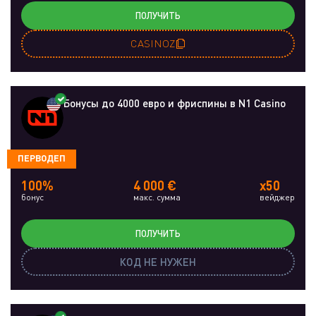
ПОЛУЧИТЬ
CASINOZ
Бонусы до 4000 евро и фриспины в N1 Casino
ПЕРВОДЕП
100%
4 000 €
x50
бонус
макс. сумма
вейджер
ПОЛУЧИТЬ
КОД НЕ НУЖЕН