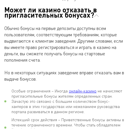
Может ли казино отказать в
пригласительных бонусах?
Обычно бонусы на первые депозиты доступны всем
пользователям, соответствующим требованиям, которые
выдвигаются к клиентам заведения. Другими словами, если
вы имеете право регистрироваться и играть в казино на
деньги, вы сможете получать бонусы на стартовые
пополнения счета.
Но в некоторых ситуациях заведение вправе отказать вам в
выдаче бонусов.
Особые ограничения – Иногда
онлайн-казино
не начисляют
пригласительные бонусы жителям определенных стран.
Зачастую это связано с большим количеством бонус-
хантеров в этих государствах или нежеланием руководства
портала развиваться в данном регионе.
Истекший срок действия – Приветственные бонусы активны в
течение ограниченного времени. Чтобы стать обладателем