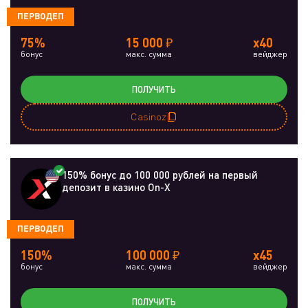
ПЕРВОДЕП
75%
15 000 ₽
x40
бонус
макс. сумма
вейджер
ПОЛУЧИТЬ
Casinoz
150% бонус до 100 000 рублей на первый
депозит в казино On-X
ПЕРВОДЕП
150%
100 000 ₽
x45
бонус
макс. сумма
вейджер
ПОЛУЧИТЬ