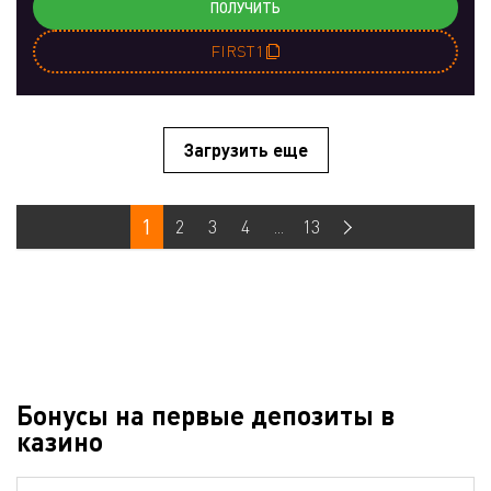
ПОЛУЧИТЬ
FIRST1
Загрузить еще
1
2
3
4
...
13
Бонусы на первые депозиты в
казино