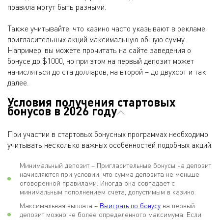
правила могут быть разными.
Также учитывайте, что казино часто указывают в рекламе
пригласительных акций максимальную общую сумму.
Например, вы можете прочитать на сайте заведения о
бонусе до $1000, но при этом на первый депозит может
начисляться до ста долларов, на второй – до двухсот и так
далее.
Условия получения стартовых
бонусов в 2026 году
При участии в стартовых бонусных программах необходимо
учитывать несколько важных особенностей подобных акций.
Минимальный депозит – Пригласительные бонусы на депозит
начисляются при условии, что сумма депозита не меньше
оговоренной правилами. Иногда она совпадает с
минимальным пополнением счета, допустимым в казино.
Максимальная выплата –
Выиграть по бонусу
на первый
депозит можно не более определенного максимума. Если