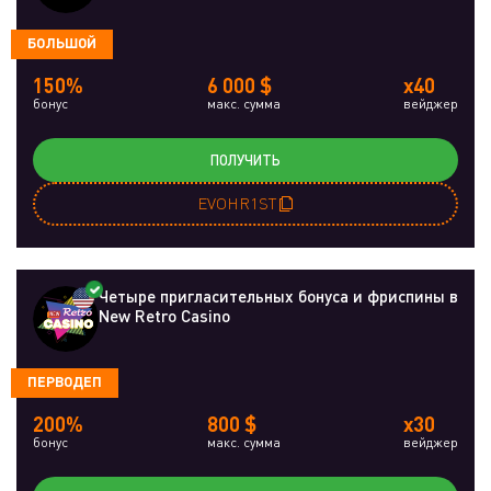
БОЛЬШОЙ
150%
6 000 $
x40
бонус
макс. сумма
вейджер
ПОЛУЧИТЬ
EVOHR1ST
Четыре пригласительных бонуса и фриспины в
New Retro Casino
ПЕРВОДЕП
200%
800 $
x30
бонус
макс. сумма
вейджер