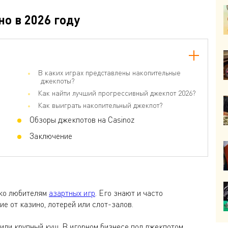
о в 2026 году
В каких играх представлены накопительные
джекпоты?
Как найти лучший прогрессивный джекпот 2026?
Как выиграть накопительный джекпот?
Обзоры джекпотов на Casinoz
Заключение
ько любителям
азартных игр
. Его знают и часто
е от казино, лотерей или слот-залов.
или крупный куш. В игорном бизнесе под джекпотом