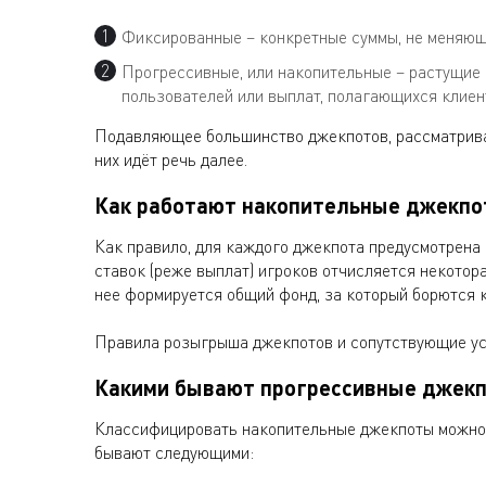
Фиксированные – конкретные суммы, не меняющи
Прогрессивные, или накопительные – растущие 
пользователей или выплат, полагающихся клиен
Подавляющее большинство джекпотов, рассматривае
них идёт речь далее.
Как работают накопительные джекп
Как правило, для каждого джекпота предусмотрена 
ставок (реже выплат) игроков отчисляется некотор
нее формируется общий фонд, за который борются 
Правила розыгрыша джекпотов и сопутствующие ус
Какими бывают прогрессивные джек
Классифицировать накопительные джекпоты можно 
бывают следующими: