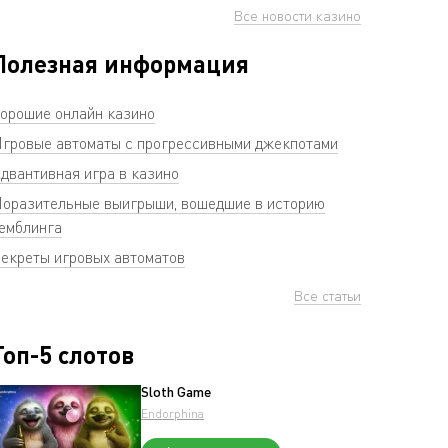
Все новости казино
Полезная информация
орошие онлайн казино
гровые автоматы с прогрессивными джекпотами
двантивная игра в казино
оразительные выигрыши, вошедшие в историю
емблинга
екреты игровых автоматов
Все статьи
Топ-5 слотов
Sloth Game
Endorphina