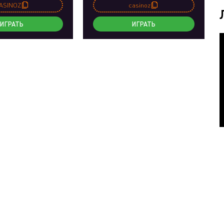
ASINOZ
casinoz
ИГРАТЬ
ИГРАТЬ