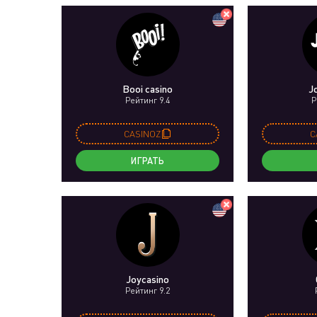
Booi casino
J
Рейтинг 9.4
Р
CASINOZ
C
ИГРАТЬ
Joycasino
Рейтинг 9.2