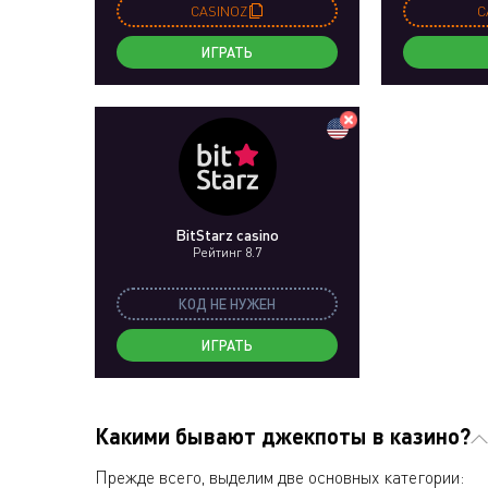
CASINOZ
C
ИГРАТЬ
BitStarz casino
Рейтинг 8.7
КОД НЕ НУЖЕН
ИГРАТЬ
Какими бывают джекпоты в казино?
Прежде всего, выделим две основных категории: