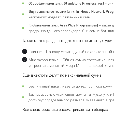
Обособленными (англ. Standalone Progressives)
– они
Внутренними сетевыми (англ. In-House Network Progr
нескольких моделях, связанных в сеть.
Глобальными (англ. Area Wide Progressives)
– такие д
продукцию данного провайдера. Они самые большие,
Также можно разделить джекпоты по их структуре:
Единые – На кону стоит единый накопительный 
Многоуровневые – Общая сумма состоит из неск
устроен знаменитый Mega Moolah Jackpot компа
Еще джекпоты делят по максимальной сумме:
Безлимитный накапливается до тех пор, пока кому-то
Так называемые «таинственные» (англ. Mystery, или
достигнут определенного размера, указанного в пра
Все характеристики рассматриваются в обзорах.