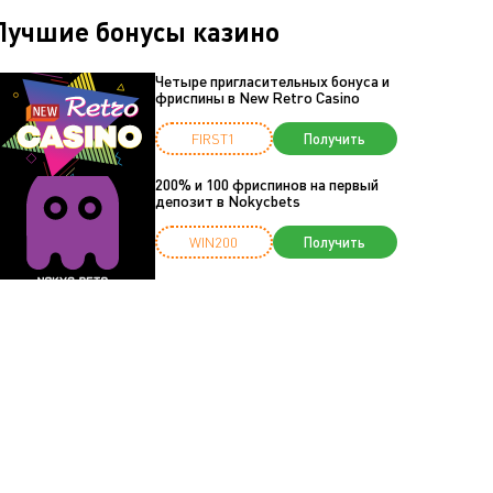
Лучшие бонусы казино
Четыре пригласительных бонуса и
фриспины в New Retro Casino
FIRST1
Получить
200% и 100 фриспинов на первый
депозит в Nokycbets
WIN200
Получить