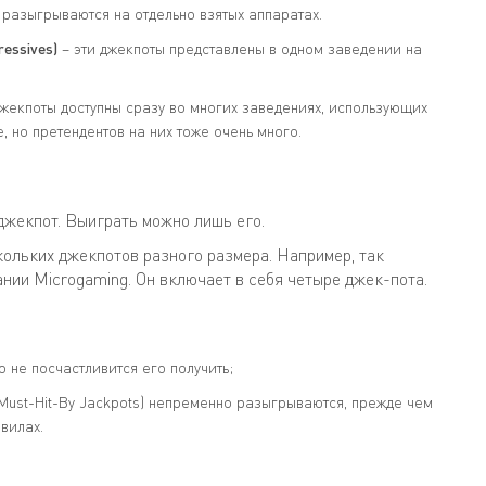
 разыгрываются на отдельно взятых аппаратах.
essives)
– эти джекпоты представлены в одном заведении на
жекпоты доступны сразу во многих заведениях, использующих
 но претендентов на них тоже очень много.
джекпот. Выиграть можно лишь его.
ольких джекпотов разного размера. Например, так
нии Microgaming. Он включает в себя четыре джек-пота.
 не посчастливится его получить;
 Must-Hit-By Jackpots) непременно разыгрываются, прежде чем
вилах.