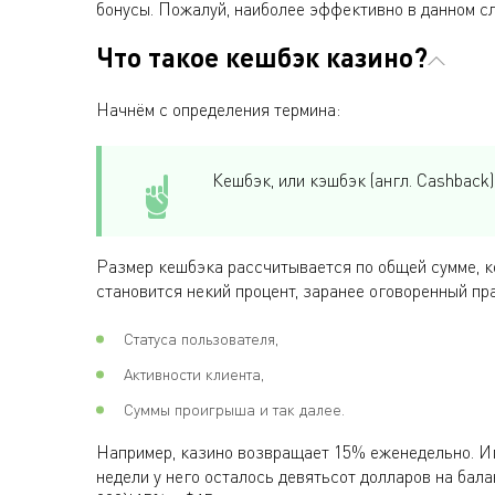
бонусы. Пожалуй, наиболее эффективно в данном сл
Что такое кешбэк казино?
Начнём с определения термина:
Кешбэк, или кэшбэк (англ. Cashback)
Размер кешбэка рассчитывается по общей сумме, к
становится некий процент, заранее оговоренный пр
Статуса пользователя,
Активности клиента,
Суммы проигрыша и так далее.
Например, казино возвращает 15% еженедельно. Игр
недели у него осталось девятьсот долларов на бала