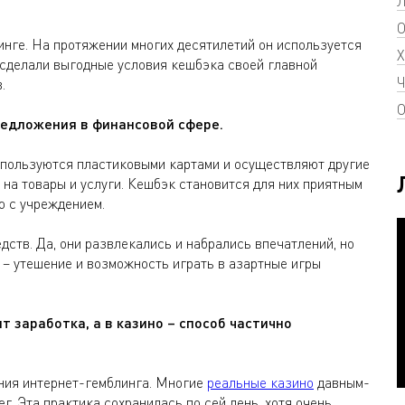
Л
О
инге. На протяжении многих десятилетий он используется
Х
 сделали выгодные условия кешбэка своей главной
Ч
.
О
предложения в финансовой сфере.
о пользуются пластиковыми картами и осуществляют другие
н на товары и услуги. Кешбэк становится для них приятным
о с учреждением.
дств. Да, они развлекались и набрались впечатлений, но
 – утешение и возможность играть в азартные игры
т заработка, а в казино – способ частично
ния интернет-гемблинга. Многие
реальные казино
давным-
. Эта практика сохранилась по сей день, хотя очень