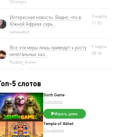
Strongss
9 мартa
Интересная новость. Видно, что в
11:50
Южной Африке серь...
sahauabut
9 мартa
Все эти меры лишь приведут к росту
08:18
нелегальных каз...
Rodion_Konev
Топ-5 слотов
Sloth Game
Endorphina
Играть демо
Temple of Akhet
Thunderkick