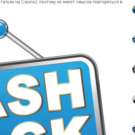
татьях на Casinoz, поэтому не имеет смысла повторяться в