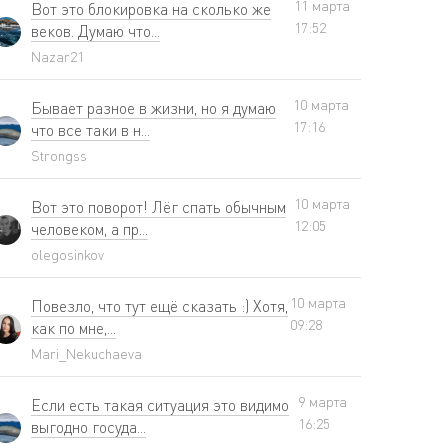
11 мартa
Вот это блокировка на сколько же
17:52
веков. Думаю что...
Nazar21
10 мартa
Бывает разное в жизни, но я думаю
17:16
что все таки в н...
Strongss
10 мартa
Вот это поворот! Лёг спать обычным
12:05
человеком, а пр...
olegosinkov
10 мартa
Повезло, что тут ещё сказать :) Хотя,
09:28
как по мне,...
Mari_Nekuchaeva
9 мартa
Если есть такая ситуация это видимо
16:25
выгодно госуда...