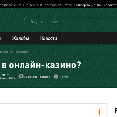
т азартные игры на деньги и носит исключительно информационный характе
и
Жалобы
Новости
 в онлайн-казино?
 в онлайн-казино?
я 2019
12 мин.
25 комментариев
0 мая 2024