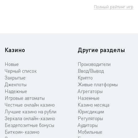
Полный рейтинг игр
Казино
Другие разделы
Новые
Производители
Черный список
Ввод/Вывод
Закрытые
Крипто
Джекпоты
Живые платформы
Надежные
Агрегаторы
Игровые автоматы
Наземные
Честные онлайн казино
Казино месяца
Лучшие казино на рубли
Юрисдикции
Зеркала онлайн-казино
Регуляторы
Бездепозитные бонусы
Аудиторы
Биткоин-казино
Мобильные