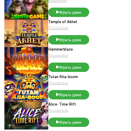
Endorphina
Играть демо
Temple of Akhet
Thunderkick
Играть демо
Hammerblaze
Thunderkick
Играть демо
Tutan Kha-boom
Thunderkick
Играть демо
Alice: Time Rift
Thunderkick
Играть демо