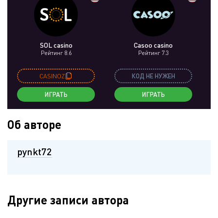
SOL casino
Casoo casino
Рейтинг 8.6
Рейтинг 7.3
CASINOZ
КОД НЕ НУЖЕН
ИГРАТЬ
ИГРАТЬ
Об авторе
pynkt72
Другие записи автора