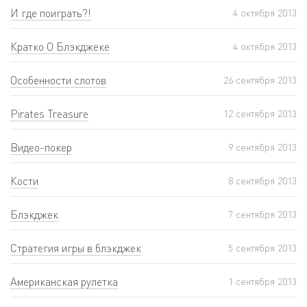
И где поиграть?!
4 октября 2013
Кратко О Блэкджеке
4 октября 2013
Особенности слотов
26 сентября 2013
Pirates Treasure
12 сентября 2013
Видео-покер
9 сентября 2013
Кости
8 сентября 2013
Блэкджек
7 сентября 2013
Стратегия игры в блэкджек
5 сентября 2013
Американская рулетка
1 сентября 2013