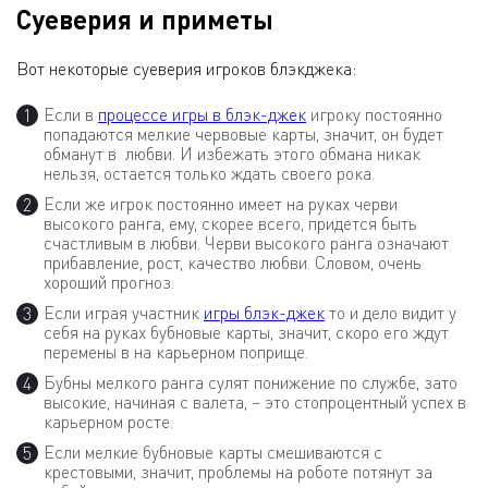
Суеверия и приметы
Вот некоторые суеверия игроков блэкджека:
Если в
процессе игры в блэк-джек
игроку постоянно
попадаются мелкие червовые карты, значит, он будет
обманут в любви. И избежать этого обмана никак
нельзя, остается только ждать своего рока.
Если же игрок постоянно имеет на руках черви
высокого ранга, ему, скорее всего, придется быть
счастливым в любви. Черви высокого ранга означают
прибавление, рост, качество любви. Словом, очень
хороший прогноз.
Если играя участник
игры блэк-джек
то и дело видит у
себя на руках бубновые карты, значит, скоро его ждут
перемены в на карьерном поприще.
Бубны мелкого ранга сулят понижение по службе, зато
высокие, начиная с валета, – это стопроцентный успех в
карьерном росте.
Если мелкие бубновые карты смешиваются с
крестовыми, значит, проблемы на роботе потянут за