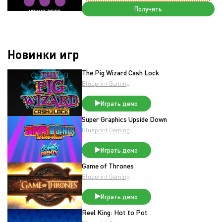
Получить
Новинки игр
The Pig Wizard Cash Lock
Blueprint Gaming
Играть демо
Super Graphics Upside Down
Blueprint Gaming
Играть демо
Game of Thrones
Blueprint Gaming
Играть демо
Reel King: Hot to Pot