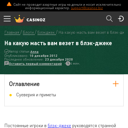
Сайт не проводит азартные игры на деньги и носит исключительно
информационный характер.
support@casinoz.biz
Главная
Блоги
Блэкджек
На какую масть вам везет в блэк-дже
На какую масть вам везет в блэк-джеке
Автор статьи:
Anna
Опубликовано:
10 декабря 2012
Последнее обновление:
23 декабря 2020
4 мин.
Оставить первый комментарий
Оглавление
Суеверия и приметы
Постоянные игроки в
блэк-джеке
руководятся странной