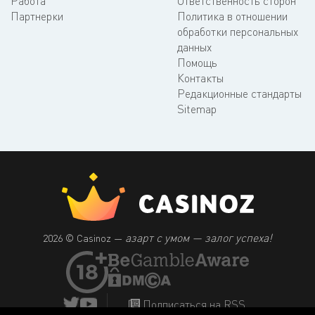
Работа
Ответственность сторон
Партнерки
Политика в отношении
обработки персональных
данных
Помощь
Контакты
Редакционные стандарты
Sitemap
азарт с умом — залог успеха!
2026 © Casinoz —
Подписаться на RSS