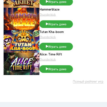
Играть демо
Hammerblaze
Thunderkick
Играть демо
Tutan Kha-boom
Thunderkick
Играть демо
Alice: Time Rift
Thunderkick
Играть демо
Полный рейтинг игр