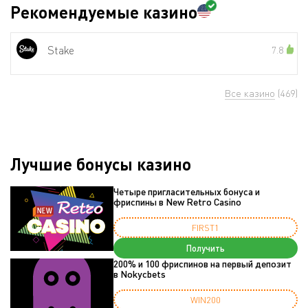
Рекомендуемые казино
Stake
7.8
Все казино
(469)
Лучшие бонусы казино
Четыре пригласительных бонуса и
фриспины в New Retro Casino
FIRST1
Получить
200% и 100 фриспинов на первый депозит
в Nokycbets
WIN200