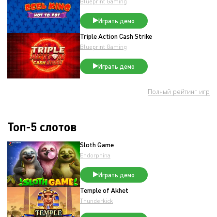
Blueprint Gaming
Играть демо
Triple Action Cash Strike
Blueprint Gaming
Играть демо
Полный рейтинг игр
Топ-5 слотов
Sloth Game
Endorphina
Играть демо
Temple of Akhet
Thunderkick