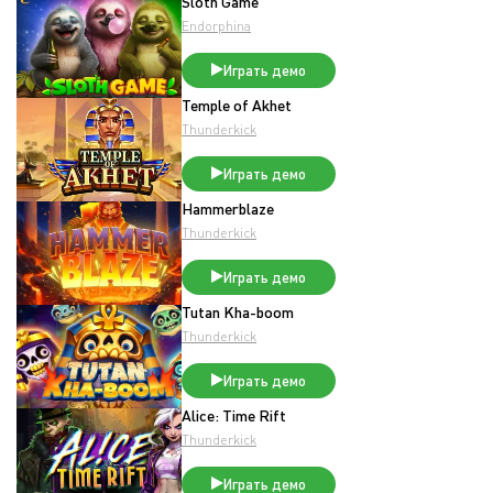
Sloth Game
Endorphina
Играть демо
Temple of Akhet
Thunderkick
Играть демо
Hammerblaze
Thunderkick
Играть демо
Tutan Kha-boom
Thunderkick
Играть демо
Alice: Time Rift
Thunderkick
Играть демо