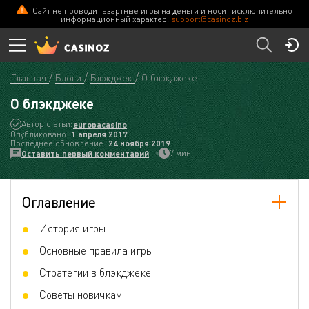
Сайт не проводит азартные игры на деньги и носит исключительно
информационный характер.
support@casinoz.biz
Главная
Блоги
Блэкджек
О блэкджеке
О блэкджеке
Автор статьи:
europacasino
Опубликовано:
1 апреля 2017
Последнее обновление:
24 ноября 2019
7 мин.
Оставить первый комментарий
Оглавление
История игры
Основные правила игры
Стратегии в блэкджеке
Советы новичкам