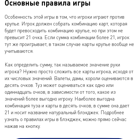
Основные правила игры
Особенность этой игры в том, что игроки играют против
крупье. Игрок должен собрать комбинацию карт, которая
будет превосходить комбинацию крупье, но при этом не
превысит 21 очка. Если сумма комбинации более 21, игрок
тут же проигрывает, в таком случае карты крупье вообще не
учитываются.
Как определить сумму, так называемое значение руки
игрока? Нужно просто сложить все карты игрока, исходя от
их числовых значений. Валеты, дамы, короли оцениваются в
десять очков. Туз может оцениваться как одно или
одиннадцать очков, в зависимости от того, какое из
значений более выгодно игроку. Наиболее выгодна
комбинация туза и карты в десять очков, в сумме она дает
21 и носит название натуральный блэкджек. Подробнее
узнать о правилах игры в блэкджек, можно прямо сейчас
нажав на кнопку.