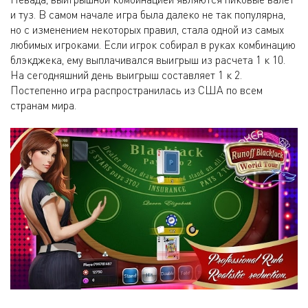
и туз. В самом начале игра была далеко не так популярна,
но с изменением некоторых правил, стала одной из самых
любимых игроками. Если игрок собирал в руках комбинацию
блэкджека, ему выплачивался выигрыш из расчета 1 к 10.
На сегодняшний день выигрыш составляет 1 к 2.
Постепенно игра распространилась из США по всем
странам мира.