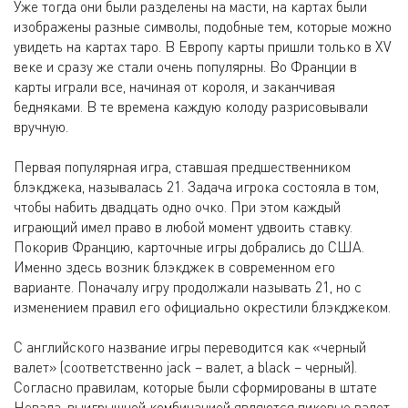
Уже тогда они были разделены на масти, на картах были
изображены разные символы, подобные тем, которые можно
увидеть на картах таро. В Европу карты пришли только в XV
веке и сразу же стали очень популярны. Во Франции в
карты играли все, начиная от короля, и заканчивая
бедняками. В те времена каждую колоду разрисовывали
вручную.
Первая популярная игра, ставшая предшественником
блэкджека, называлась 21. Задача игрока состояла в том,
чтобы набить двадцать одно очко. При этом каждый
играющий имел право в любой момент удвоить ставку.
Покорив Францию, карточные игры добрались до США.
Именно здесь возник блэкджек в современном его
варианте. Поначалу игру продолжали называть 21, но с
изменением правил его официально окрестили блэкджеком.
С английского название игры переводится как «черный
валет» (соответственно jack – валет, а black – черный).
Согласно правилам, которые были сформированы в штате
Невада, выигрышной комбинацией являются пиковые валет