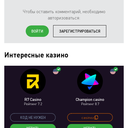
Чтобы оставить комментарий, необходимо
авторизоваться:
ВОЙТИ
ЗАРЕГИСТРИРОВАТЬСЯ
Интересные казино
R7 Casino
Champion casino
Рейтинг 7.2
Рейтинг 8.7
КОД НЕ НУЖЕН
casinoz