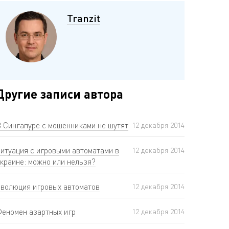
Tranzit
Другие записи автора
 Сингапуре с мошенниками не шутят
12 декабря 2014
итуация с игровыми автоматами в
12 декабря 2014
краине: можно или нельзя?
волюция игровых автоматов
12 декабря 2014
еномен азартных игр
12 декабря 2014