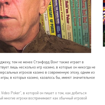
джеку, тем не менее Стэнфорд Вонг также играет в
твует лишь несколько игр казино, в которые он никогда не
версальных игроков казино в современную эпоху, одним из
игры, в которых казино, казалось бы, имеют значительное
 Video Poker", в которой он пишет о том, как добиться
рый многие игроки воспринимают как обычный игровой