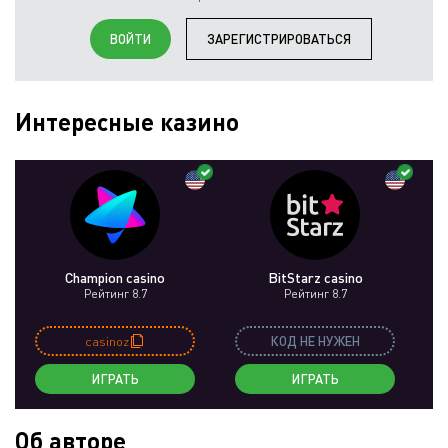
ВОЙТИ
ЗАРЕГИСТРИРОВАТЬСЯ
Интересные казино
Champion casino
BitStarz casino
Рейтинг 8.7
Рейтинг 8.7
casinoz
КОД НЕ НУЖЕН
ИГРАТЬ
ИГРАТЬ
Об авторе