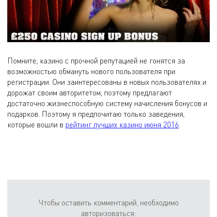
Помните, казино с прочной репутацией не гонятся за
возможностью обмануть нового пользователя при
регистрации. Они заинтересованы в новых пользователях и
дорожат своим авторитетом, поэтому предлагают
достаточно жизнеспособную систему начисления бонусов и
подарков. Поэтому я предпочитаю только заведения,
которые вошли в
рейтинг лучших казино июня 2016
.
Чтобы оставить комментарий, необходимо
авторизоваться: