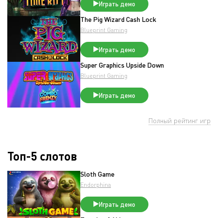
Играть демо
The Pig Wizard Cash Lock
Blueprint Gaming
Играть демо
Super Graphics Upside Down
Blueprint Gaming
Играть демо
Полный рейтинг игр
Топ-5 слотов
Sloth Game
Endorphina
Играть демо