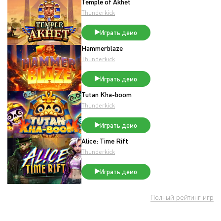
Temple of Akhet
Thunderkick
Играть демо
Hammerblaze
Thunderkick
Играть демо
Tutan Kha-boom
Thunderkick
Играть демо
Alice: Time Rift
Thunderkick
Играть демо
Полный рейтинг игр