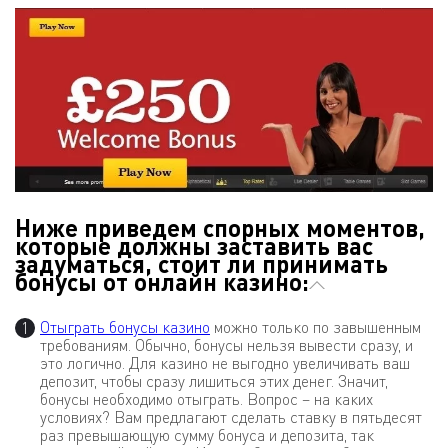
Ниже приведем спорных моментов,
которые должны заставить вас
задуматься, стоит ли принимать
бонусы от онлайн казино:
Отыграть бонусы казино
можно только по завышенным
требованиям. Обычно, бонусы нельзя вывести сразу, и
это логично. Для казино не выгодно увеличивать ваш
депозит, чтобы сразу лишиться этих денег. Значит,
бонусы необходимо отыграть. Вопрос – на каких
условиях? Вам предлагают сделать ставку в пятьдесят
раз превышающую сумму бонуса и депозита, так