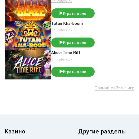
Thunderkick
Играть демо
Tutan Kha-boom
Thunderkick
Играть демо
Alice: Time Rift
Thunderkick
Играть демо
Полный рейтинг игр
Казино
Другие разделы