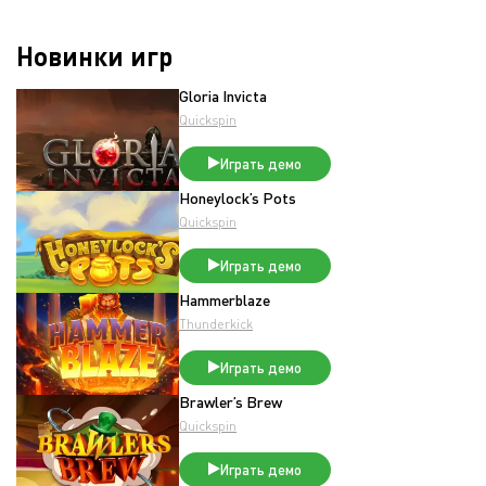
Новинки игр
Gloria Invicta
Quickspin
Играть демо
Honeylock’s Pots
Quickspin
Играть демо
Hammerblaze
Thunderkick
Играть демо
Brawler’s Brew
Quickspin
Играть демо