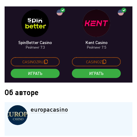
SpinBetter Casino
Kent Casino
Рейтинг 7.3
Рейтинг 7.5
CASINOZRU
CASINOZ
ИГРАТЬ
ИГРАТЬ
Об авторе
europacasino