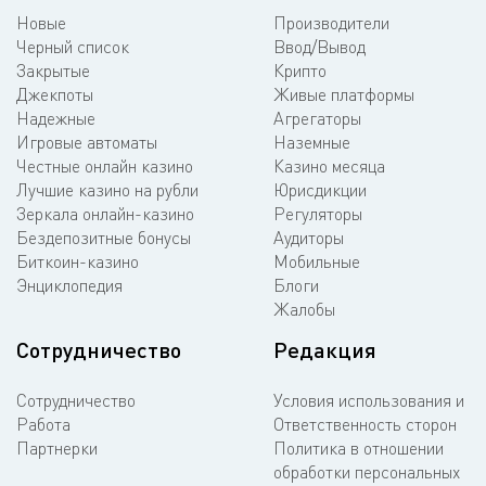
Новые
Производители
Черный список
Ввод/Вывод
Закрытые
Крипто
Джекпоты
Живые платформы
Надежные
Агрегаторы
Игровые автоматы
Наземные
Честные онлайн казино
Казино месяца
Лучшие казино на рубли
Юрисдикции
Зеркала онлайн-казино
Регуляторы
Бездепозитные бонусы
Аудиторы
Биткоин-казино
Мобильные
Энциклопедия
Блоги
Жалобы
Сотрудничество
Редакция
Сотрудничество
Условия использования и
Работа
Ответственность сторон
Партнерки
Политика в отношении
обработки персональных