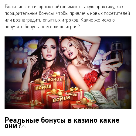
Большинство игорных сайтов имеют такую практику, как
поощрительные бонусы, чтобы привлечь новых посетителей
или вознаградить опытных игроков. Какие же можно
получить бонусы всего лишь играя?
Реальные бонусы в казино какие
они?