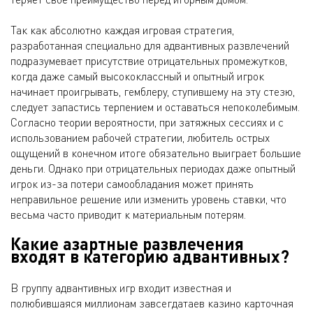
Так как абсолютно каждая игровая стратегия,
разработанная специально для адвантивных развлечений
подразумевает присутствие отрицательных промежутков,
когда даже самый высококлассный и опытный игрок
начинает проигрывать, гемблеру, ступившему на эту стезю,
следует запастись терпением и оставаться непоколебимым.
Согласно теории вероятности, при затяжных сессиях и с
использованием рабочей стратегии, любитель острых
ощущений в конечном итоге обязательно выиграет большие
деньги. Однако при отрицательных периодах даже опытный
игрок из-за потери самообладания может принять
неправильное решение или изменить уровень ставки, что
весьма часто приводит к материальным потерям.
Какие азартные развлечения
входят в категорию адвантивных?
В группу адвантивных игр входит известная и
полюбившаяся миллионам завсегдатаев казино карточная