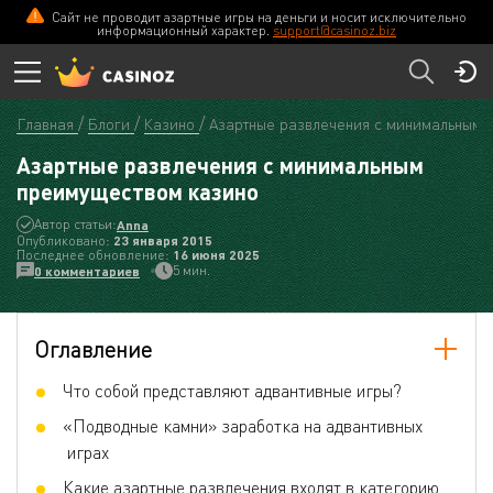
Сайт не проводит азартные игры на деньги и носит исключительно
информационный характер.
support@casinoz.biz
Главная
Блоги
Казино
Азартные развлечения с минимальным 
Азартные развлечения с минимальным
преимуществом казино
Автор статьи:
Anna
Опубликовано:
23 января 2015
Последнее обновление:
16 июня 2025
5 мин.
0 комментариев
Оглавление
Что собой представляют адвантивные игры?
«Подводные камни» заработка на адвантивных
играх
Какие азартные развлечения входят в категорию