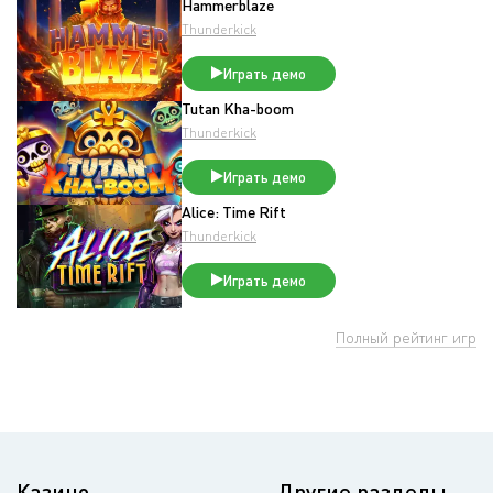
Hammerblaze
Thunderkick
Играть демо
Tutan Kha-boom
Thunderkick
Играть демо
Alice: Time Rift
Thunderkick
Играть демо
Полный рейтинг игр
Казино
Другие разделы