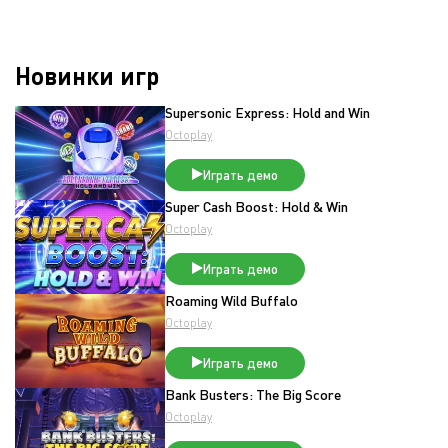
Новинки игр
Supersonic Express: Hold and Win
Octoplay
Играть демо
Super Cash Boost: Hold & Win
Octoplay
Играть демо
Roaming Wild Buffalo
Octoplay
Играть демо
Bank Busters: The Big Score
Octoplay