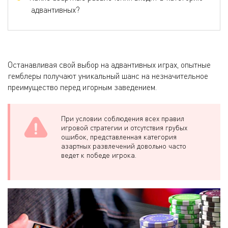
адвантивных?
Останавливая свой выбор на адвантивных играх, опытные
гемблеры получают уникальный шанс на незначительное
преимущество перед игорным заведением.
При условии соблюдения всех правил
игровой стратегии и отсутствия грубых
ошибок, представленная категория
азартных развлечений довольно часто
ведет к победе игрока.