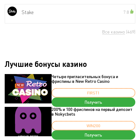
Stake
7.8
Все казино
(469)
Лучшие бонусы казино
Четыре пригласительных бонуса и
фриспины в New Retro Casino
FIRST1
Получить
200% и 100 фриспинов на первый депозит
в Nokycbets
WIN200
Получить