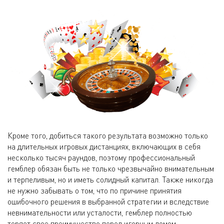
Кроме того, добиться такого результата возможно только
на длительных игровых дистанциях, включающих в себя
несколько тысяч раундов, поэтому профессиональный
гемблер обязан быть не только чрезвычайно внимательным
и терпеливым, но и иметь солидный капитал. Также никогда
не нужно забывать о том, что по причине принятия
ошибочного решения в выбранной стратегии и вследствие
невнимательности или усталости, гемблер полностью
теряет свое преимущество перед игорным домом.