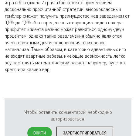
игра в блэкджек. Играя в блэкджек с применением
досконально просчитанной стратегии, высококлассный
гемблер сможет получить преимущество над заведением от
0,5% до 1,5%. А в определенных вариациях видео покера
приоритет клиента казино может равняться одному-двум
процентам, однако такие развлечения обычно являются
очень сложными для использования в них основ
матанализа. Таким образом, в категорию адвантивных игр
не входят азартные забавы, имеющие возможность легко
осуществлять математический расчет, например, рулетка,
крэпс или казино вар.
Чтобы оставить комментарий, необходимо
авторизоваться:
ВОЙТИ
ЗАРЕГИСТРИРОВАТЬСЯ