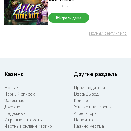
Thunderkick
Играть демо
Полный рейтинг игр
Казино
Другие разделы
Новые
Производители
Черный список
Ввод/Вывод
Закрытые
Крипто
Джекпоты
Живые платформы
Надежные
Агрегаторы
Игровые автоматы
Наземные
Честные онлайн казино
Казино месяца