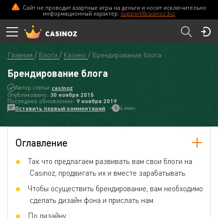
Сайт не проводит азартные игры на деньги и носит исключительно
информационный характер.
support@casinoz.biz
Главная
Блоги
Казино
Брендирование блога
Брендирование блога
Автор статьи:
casinoz
Опубликовано:
30 ноября 2015
Последнее обновление:
9 ноября 2019
4 мин.
Оставить первый комментарий
Оглавление
Так что предлагаем развивать вам свои блоги на
Casinoz, продвигать их и вместе зарабатывать.
Чтобы осуществить брендирование, вам необходимо
сделать дизайн фона и прислать нам.
По дизайну