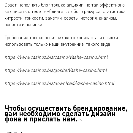
Совет: наполнять блог только акциями, не так эффективно,
как писать о теме гемблинга с любого ракурса: статистика,
хитрости, тонкости, заметки, советы, история, анализы,
новости и новинки.
Требования только одни: никакого копипаста, и ссылки
использовать только наши внутренние, такого вида:
https://www.casinoz.biz/casino/Vashe-casino.html
https://www.casinoz.biz/gosite/Vashe-casino.html
https://www.casinoz.biz/download/Vashe-casino.html
Чтобы осуществить брендирование,
вам необходимо сделать дизайн
фона и прислать нам.
шапка и .