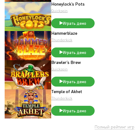
Honeylock’s Pots
Quickspin
Играть демо
Hammerblaze
Thunderkick
Играть демо
Brawler’s Brew
Quickspin
Играть демо
Temple of Akhet
Thunderkick
Играть демо
Полный рейтинг игр