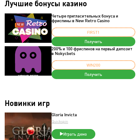
Лучшие бонусы казино
Четыре пригласительных бонуса и
фриспины в New Retro Casino
FIRST1
Получить
200% и 100 фриспинов на первый депозит
в Nokycbets
WIN200
Получить
Новинки игр
Gloria Invicta
Quickspin
Играть демо