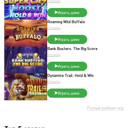
Octoplay
Играть демо
Roaming Wild Buffalo
Octoplay
Играть демо
Bank Busters: The Big Score
Octoplay
Играть демо
Dynamite Trail: Hold & Win
Octoplay
Играть демо
Полный рейтинг игр