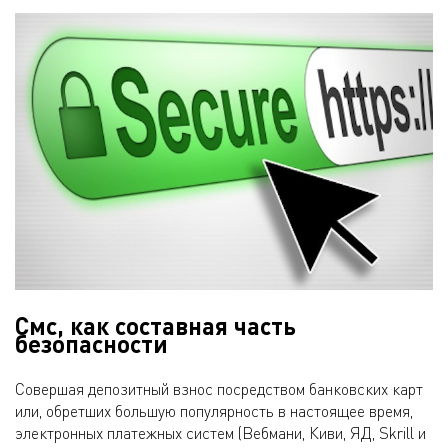
Смс, как составная часть
безопасности
Совершая депозитный взнос посредством банковских карт
или, обретших большую популярность в настоящее время,
электронных платежных систем (Вебмани, Киви, ЯД, Skrill и