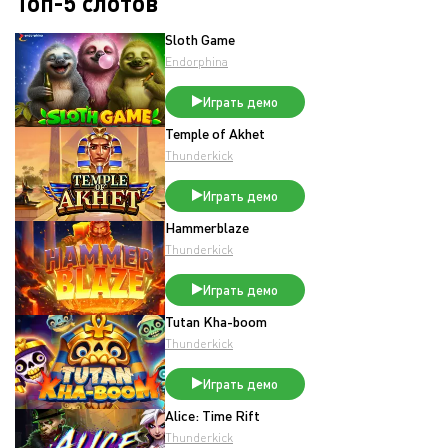
Топ-5 слотов
Sloth Game
Endorphina
Играть демо
Temple of Akhet
Thunderkick
Играть демо
Hammerblaze
Thunderkick
Играть демо
Tutan Kha-boom
Thunderkick
Играть демо
Alice: Time Rift
Thunderkick