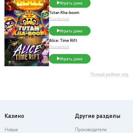
Играть демо
Tutan Kha-boom
Thunderkick
Играть демо
Alice: Time Rift
Thunderkick
Играть демо
Полный рейтинг игр
Казино
Другие разделы
Новые
Производители