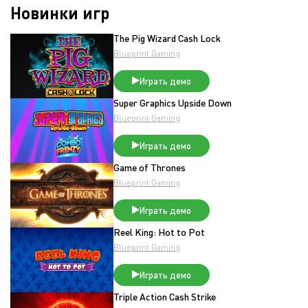
Новинки игр
The Pig Wizard Cash Lock
Blueprint Gaming
Играть демо
Super Graphics Upside Down
Blueprint Gaming
Играть демо
Game of Thrones
Blueprint Gaming
Играть демо
Reel King: Hot to Pot
Blueprint Gaming
Играть демо
Triple Action Cash Strike