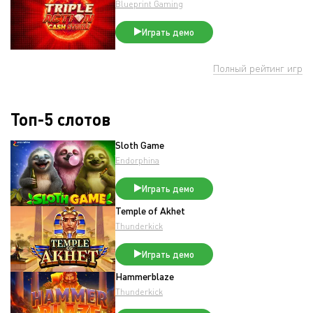
Blueprint Gaming
Играть демо
Полный рейтинг игр
Топ-5 слотов
Sloth Game
Endorphina
Играть демо
Temple of Akhet
Thunderkick
Играть демо
Hammerblaze
Thunderkick