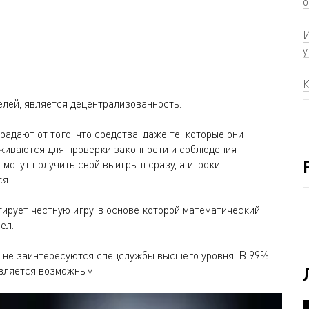
о
И
у
К
лей, является децентрализованность.
адают от того, что средства, даже те, которые они
живаются для проверки законности и соблюдения
могут получить свой выигрыш сразу, а игроки,
ся.
тирует честную игру, в основе которой математический
ел.
и не заинтересуются спецслужбы высшего уровня. В 99%
авляется возможным.