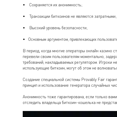
• Сохраняется их анонимность;
• Транзакции биткоинов не являются затратными;
• Высокий уровень безопасности;
• Основным аргументом, привлекающих пользовате
В период, когда многие операторы онлайн казино стр
перевели своим пользователям моментально, задер
требований, накладываемых регулятором. Игроки не 
использующие биткоин, могут об этом не волновать
Создание специальной системы Provably Fair гаран
принцип и использование генератора случайных чис
Анонимность тоже гарантирована, если только вам
отследить владельца биткоин-кошелька не предст