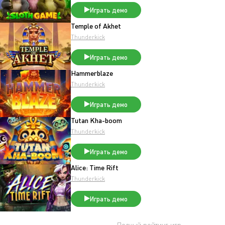
Играть демо
Temple of Akhet
Thunderkick
Играть демо
Hammerblaze
Thunderkick
Играть демо
Tutan Kha-boom
Thunderkick
Играть демо
Alice: Time Rift
Thunderkick
Играть демо
Полный рейтинг игр