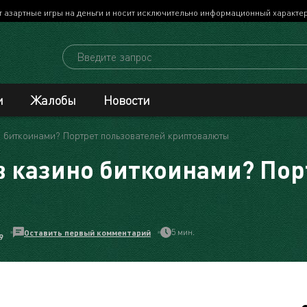
т азартные игры на деньги и носит исключительно информационный характе
и
Жалобы
Новости
о биткоинами? Портрет пользователей криптовалюты
в казино биткоинами? Пор
5 мин.
Оставить первый комментарий
9