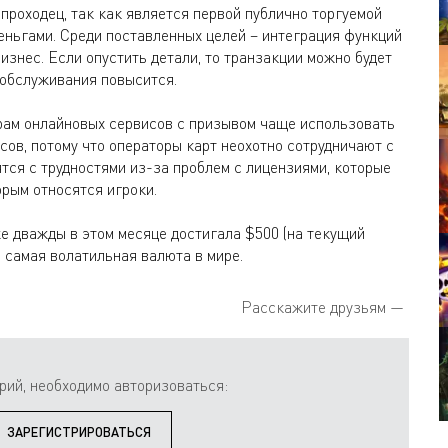
опроходец, так как является первой публично торгуемой
еньгами. Среди поставленных целей – интеграция функций
изнес. Если опустить детали, то транзакции можно будет
 обслуживания повысится.
торам онлайновых сервисов с призывом чаще использовать
сов, потому что операторы карт неохотно сотрудничают с
ся с трудностями из-за проблем с лицензиями, которые
рым относятся игроки.
же дважды в этом месяце достигала $500 (на текущий
о самая волатильная валюта в мире.
Расскажите друзьям —
рий, необходимо авторизоваться:
ЗАРЕГИСТРИРОВАТЬСЯ