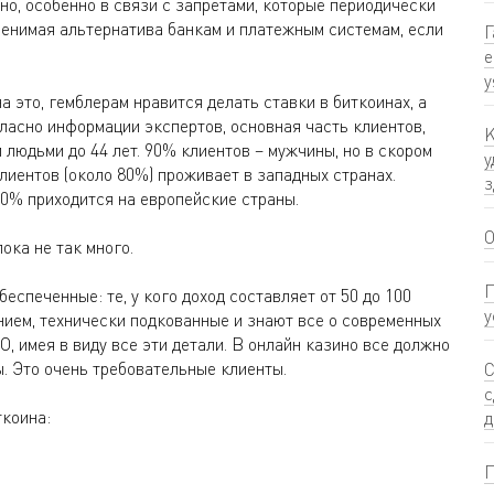
но, особенно в связи с запретами, которые периодически
менимая альтернатива банкам и платежным системам, если
Г
e
у
а это, гемблерам нравится делать ставки в биткоинах, а
ласно информации экспертов, основная часть клиентов,
K
людьми до 44 лет. 90% клиентов – мужчины, но в скором
у
иентов (около 80%) проживает в западных странах.
з
0% приходится на европейские страны.
О
ока не так много.
П
спеченные: те, у кого доход составляет от 50 до 100
у
нием, технически подкованные и знают все о современных
, имея в виду все эти детали. В онлайн казино все должно
ы. Это очень требовательные клиенты.
С
с
ткоина:
д
П