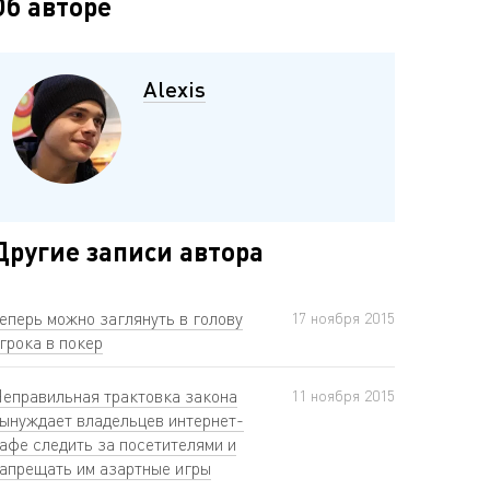
Об авторе
Alexis
Другие записи автора
еперь можно заглянуть в голову
17 ноября 2015
грока в покер
еправильная трактовка закона
11 ноября 2015
ынуждает владельцев интернет-
афе следить за посетителями и
апрещать им азартные игры