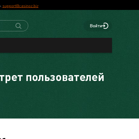
р.
support@casinoz.biz
Войти
трет пользователей