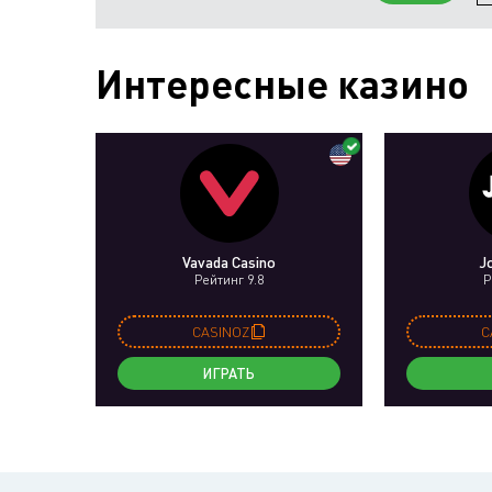
Интересные казино
Vavada Casino
J
Рейтинг 9.8
Р
CASINOZ
C
ИГРАТЬ