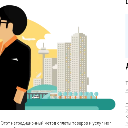
Т
и
Н
в
к
з
 Этот нетрадиционный метод оплаты товаров и услуг мог