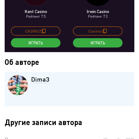
Kent Casino
Irwin Casino
Рейтинг 7.5
Рейтинг 7.3
CASINOZ
Casinoz
ИГРАТЬ
ИГРАТЬ
Об авторе
Dima3
Другие записи автора