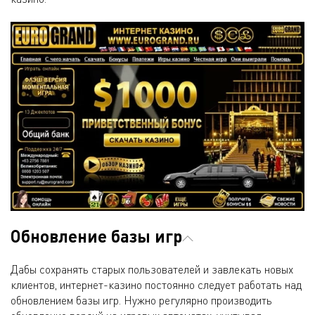
Обновление базы игр
Дабы сохранять старых пользователей и завлекать новых
клиентов, интернет-казино постоянно следует работать над
обновлением базы игр. Нужно регулярно производить