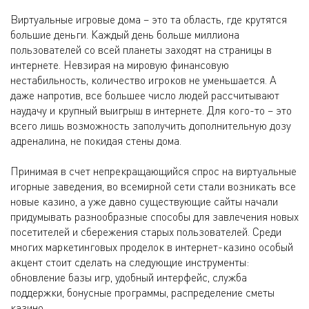
Виртуальные игровые дома – это та область, где крутятся
большие деньги. Каждый день больше миллиона
пользователей со всей планеты заходят на страницы в
интернете. Невзирая на мировую финансовую
нестабильность, количество игроков не уменьшается. А
даже напротив, все большее число людей рассчитывают
наудачу и крупный выигрыш в интернете. Для кого-то – это
всего лишь возможность заполучить дополнительную дозу
адреналина, не покидая стены дома.
Принимая в счет непрекращающийся спрос на виртуальные
игорные заведения, во всемирной сети стали возникать все
новые казино, а уже давно существующие сайты начали
придумывать разнообразные способы для завлечения новых
посетителей и сбережения старых пользователей. Среди
многих маркетинговых проделок в интернет-казино особый
акцент стоит сделать на следующие инструменты:
обновление базы игр, удобный интерфейс, служба
поддержки, бонусные программы, распределение сметы
казино.