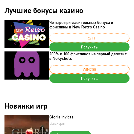
Лучшие бонусы казино
Четыре пригласительных бонуса и
фриспины в New Retro Casino
FIRST1
Получить
200% и 100 фриспинов на первый депозит
в Nokycbets
WIN200
Получить
Новинки игр
Gloria Invicta
Quickspin