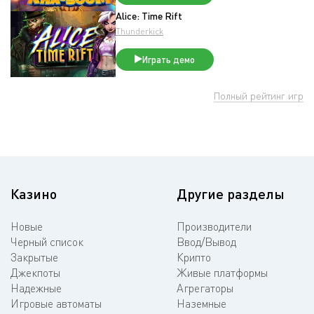
Alice: Time Rift
Thunderkick
Играть демо
Полный рейтинг игр
Казино
Другие разделы
Новые
Производители
Черный список
Ввод/Вывод
Закрытые
Крипто
Джекпоты
Живые платформы
Надежные
Агрегаторы
Игровые автоматы
Наземные