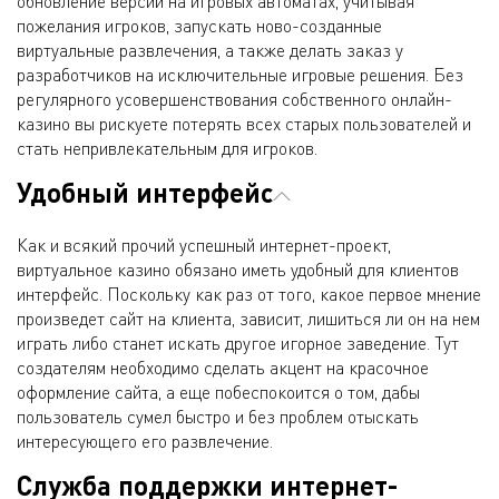
обновление версий на игровых автоматах, учитывая
пожелания игроков, запускать ново-созданные
виртуальные развлечения, а также делать заказ у
разработчиков на исключительные игровые решения. Без
регулярного усовершенствования собственного онлайн-
казино вы рискуете потерять всех старых пользователей и
стать непривлекательным для игроков.
Удобный интерфейс
Как и всякий прочий успешный интернет-проект,
виртуальное казино обязано иметь удобный для клиентов
интерфейс. Поскольку как раз от того, какое первое мнение
произведет сайт на клиента, зависит, лишиться ли он на нем
играть либо станет искать другое игорное заведение. Тут
создателям необходимо сделать акцент на красочное
оформление сайта, а еще побеспокоится о том, дабы
пользователь сумел быстро и без проблем отыскать
интересующего его развлечение.
Служба поддержки интернет-