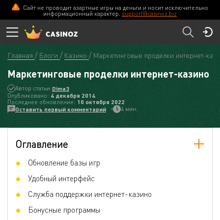
Сайт не проводит азартные игры на деньги и носит исключительно
информационный характер.
support@casinoz.biz
Главная
Блоги
Казино
Маркетинговые проделки интернет-каз
Маркетинговые проделки интернет-казино
Автор статьи:
Dima3
Опубликовано:
4 декабря 2014
Последнее обновление:
10 октября 2022
4 мин.
Оставить первый комментарий
Оглавление
Обновление базы игр
Удобный интерфейс
Служба поддержки интернет-казино
Бонусные программы