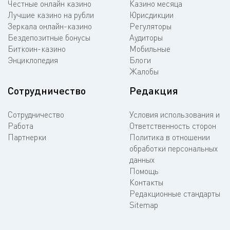
Честные онлайн казино
Казино месяца
Лучшие казино на рубли
Юрисдикции
Зеркала онлайн-казино
Регуляторы
Бездепозитные бонусы
Аудиторы
Биткоин-казино
Мобильные
Энциклопедия
Блоги
Жалобы
Сотрудничество
Редакция
Сотрудничество
Условия использования и
Работа
Ответственность сторон
Партнерки
Политика в отношении
обработки персональных
данных
Помощь
Контакты
Редакционные стандарты
Sitemap