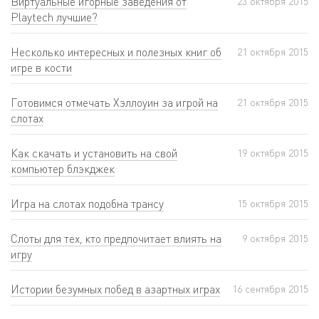
Виртуальные игорные заведения от
23 октября 2015
Playtech лучшие?
Несколько интересных и полезных книг об
21 октября 2015
игре в кости
Готовимся отмечать Хэллоуин за игрой на
21 октября 2015
слотах
Как скачать и установить на свой
19 октября 2015
компьютер блэкджек
Игра на слотах подобна трансу
15 октября 2015
Слоты для тех, кто предпочитает влиять на
9 октября 2015
игру
Истории безумных побед в азартных играх
16 сентября 2015