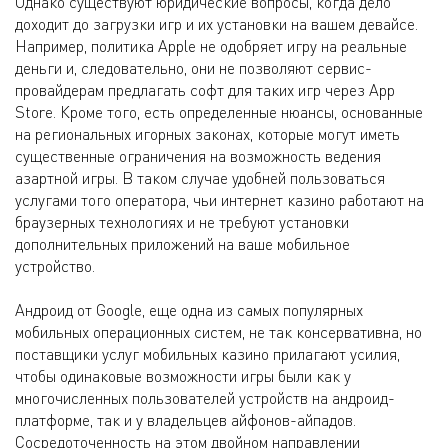
Однако существуют юридические вопросы, когда дело
доходит до загрузки игр и их установки на вашем девайсе.
Например, политика Apple не одобряет игру на реальные
деньги и, следовательно, они не позволяют сервис-
провайдерам предлагать софт для таких игр через App
Store. Кроме того, есть определенные нюансы, основанные
на региональных игорных законах, которые могут иметь
существенные ограничения на возможность ведения
азартной игры. В таком случае удобней пользоваться
услугами того оператора, чьи интернет казино работают на
браузерных технологиях и не требуют установки
дополнительных приложений на ваше мобильное
устройство.
Андроид от Google, еще одна из самых популярных
мобильных операционных систем, не так консервативна, но
поставщики услуг мобильных казино прилагают усилия,
чтобы одинаковые возможности игры были как у
многочисленных пользователей устройств на андроид-
платформе, так и у владельцев айфонов-айпадов.
Сосредоточенность на этом двойном направлении