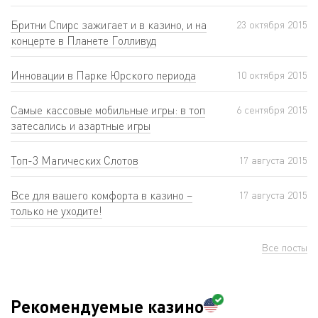
Бритни Спирс зажигает и в казино, и на
23 октября 2015
концерте в Планете Голливуд
Инновации в Парке Юрского периода
10 октября 2015
Самые кассовые мобильные игры: в топ
6 сентября 2015
затесались и азартные игры
Топ-3 Магических Слотов
17 августа 2015
Все для вашего комфорта в казино –
17 августа 2015
только не уходите!
Все посты
Рекомендуемые казино