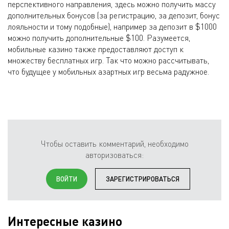
перспективного направления, здесь можно получить массу
дополнительных бонусов (за регистрацию, за депозит, бонус
лояльности и тому подобные), например за депозит в $1000
можно получить дополнительные $100. Разумеется,
мобильные казино также предоставляют доступ к
множеству бесплатных игр. Так что можно рассчитывать,
что будущее у мобильных азартных игр весьма радужное.
Чтобы оставить комментарий, необходимо
авторизоваться:
ВОЙТИ
ЗАРЕГИСТРИРОВАТЬСЯ
Интересные казино