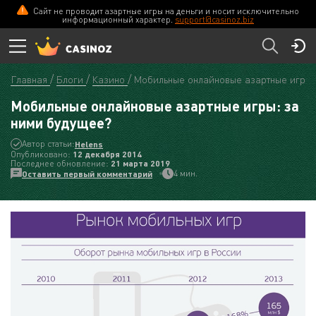
Сайт не проводит азартные игры на деньги и носит исключительно
информационный характер.
support@casinoz.biz
Главная
Блоги
Казино
Мобильные онлайновые азартные игры:
Мобильные онлайновые азартные игры: за
ними будущее?
Автор статьи:
Helens
Опубликовано:
12 декабря 2014
Последнее обновление:
21 мартa 2019
4 мин.
Оставить первый комментарий