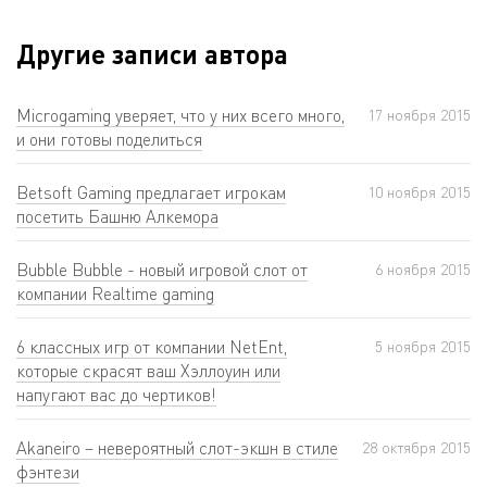
Другие записи автора
Microgaming уверяет, что у них всего много,
17 ноября 2015
и они готовы поделиться
Betsoft Gaming предлагает игрокам
10 ноября 2015
посетить Башню Алкемора
Bubble Bubble - новый игровой слот от
6 ноября 2015
компании Realtime gaming
6 классных игр от компании NetEnt,
5 ноября 2015
которые скрасят ваш Хэллоуин или
напугают вас до чертиков!
Akaneiro – невероятный слот-экшн в стиле
28 октября 2015
фэнтези