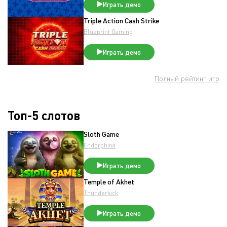
Играть демо
Triple Action Cash Strike
Blueprint Gaming
Играть демо
Полный рейтинг игр
Топ-5 слотов
Sloth Game
Endorphina
Играть демо
Temple of Akhet
Thunderkick
Играть демо