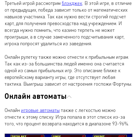
Третьей игрой рассмотрим
блэкджек
. В этой игре, в отличие
от предыдущих, победа зависит только от математических
навыков участника. Так как нужно вести строгий подсчет
карт, для получения превосходства над учреждением. И
всегда нужно помнить, что казино терпеть не может
проигрыши, а в случае замеченного подсчитывания карт,
игрока попросят удалиться из заведения.
Онлайн рулетку также можно отнести к прибыльным играм.
Так как из-за большинства людей именно она считается
одной из самых прибыльных игр. Это описание ближе к
европейскому варианту игры, где отсутствует любая
тактика. Выигрыш зависит от настроения госпожи Фортуны.
Онлайн автоматы
Онлайн
игровые автоматы
также с легкостью можно
отнести к этому списку. Игра попала в этот список из-за
того, что процент возврата находится в диапазоне 93-96%.