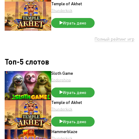
Temple of Akhet
Thunderkick
Играть демо
Полный рейтинг игр
Топ-5 слотов
Sloth Game
Endorphina
Играть демо
Temple of Akhet
Thunderkick
Играть демо
Hammerblaze
Thunderkick