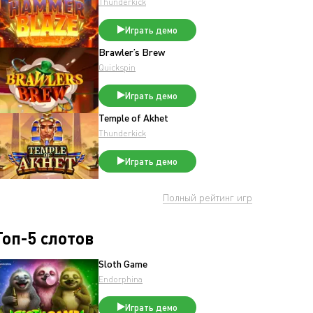
Thunderkick
Играть демо
Brawler’s Brew
Quickspin
Играть демо
Temple of Akhet
Thunderkick
Играть демо
Полный рейтинг игр
Топ-5 слотов
Sloth Game
Endorphina
Играть демо