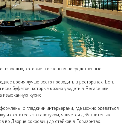
е взрослых, которые в основном посредственные.
одное время лучше всего проводить в ресторанах. Есть
я всех буфетов, которые можно увидеть в Вегасе или
на изысканную кухню.
ормлены, с гладкими интерьерами, где можно одеваться,
шку и охотитесь за галстуком, является действительно
ов во Дворце сокровищ до стейков в Горизонтах.