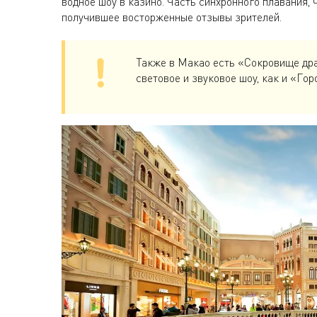
водное шоу в казино. Часть синхронного плавания, ч
получившее восторженные отзывы зрителей.
Также в Макао есть «Сокровище дра
световое и звуковое шоу, как и «Гор