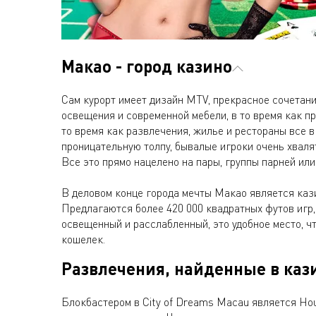
Макао - город казино
Сам курорт имеет дизайн MTV, прекрасное сочетан
освещения и современной мебели, в то время как п
то время как развлечения, жилье и рестораны все в
проницательную толпу, бывалые игроки очень хвалят
Все это прямо нацелено на пары, группы парней или
В деловом конце города мечты Макао является кази
Предлагаются более 420 000 квадратных футов игр, 
освещенный и расслабленный, это удобное место, ч
кошелек.
Развлечения, найденные в каз
Блокбастером в City of Dreams Macau является Hou