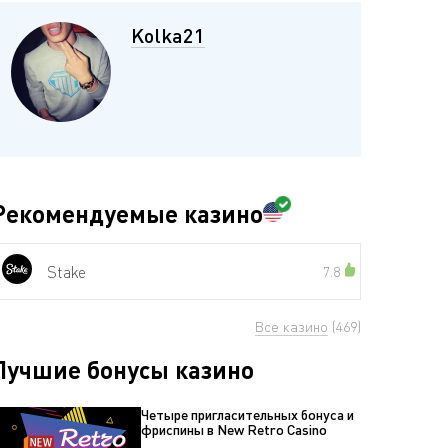
Kolka21
Рекомендуемые казино
Stake
7.8
Все казино
(469)
Лучшие бонусы казино
Четыре пригласительных бонуса и
фриспины в New Retro Casino