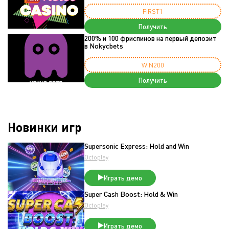
FIRST1
Получить
200% и 100 фриспинов на первый депозит
в Nokycbets
WIN200
Получить
Новинки игр
Supersonic Express: Hold and Win
Octoplay
Играть демо
Super Cash Boost: Hold & Win
Octoplay
Играть демо