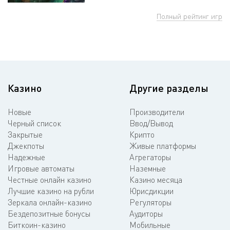
Полный рейтинг игр
Казино
Другие разделы
Новые
Производители
Черный список
Ввод/Вывод
Закрытые
Крипто
Джекпоты
Живые платформы
Надежные
Агрегаторы
Игровые автоматы
Наземные
Честные онлайн казино
Казино месяца
Лучшие казино на рубли
Юрисдикции
Зеркала онлайн-казино
Регуляторы
Бездепозитные бонусы
Аудиторы
Биткоин-казино
Мобильные