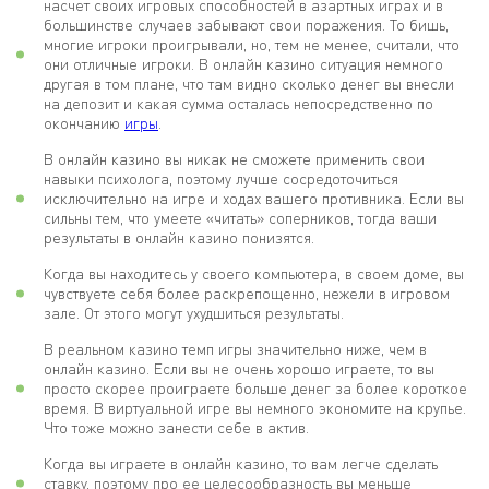
насчет своих игровых способностей в азартных играх и в
большинстве случаев забывают свои поражения. То бишь,
многие игроки проигрывали, но, тем не менее, считали, что
они отличные игроки. В онлайн казино ситуация немного
другая в том плане, что там видно сколько денег вы внесли
на депозит и какая сумма осталась непосредственно по
окончанию
игры
.
В онлайн казино вы никак не сможете применить свои
навыки психолога, поэтому лучше сосредоточиться
исключительно на игре и ходах вашего противника. Если вы
сильны тем, что умеете «читать» соперников, тогда ваши
результаты в онлайн казино понизятся.
Когда вы находитесь у своего компьютера, в своем доме, вы
чувствуете себя более раскрепощенно, нежели в игровом
зале. От этого могут ухудшиться результаты.
В реальном казино темп игры значительно ниже, чем в
онлайн казино. Если вы не очень хорошо играете, то вы
просто скорее проиграете больше денег за более короткое
время. В виртуальной игре вы немного экономите на крупье.
Что тоже можно занести себе в актив.
Когда вы играете в онлайн казино, то вам легче сделать
ставку, поэтому про ее целесообразность вы меньше