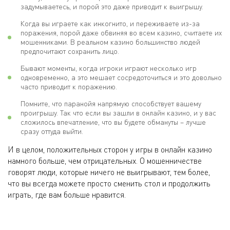
задумываетесь, и порой это даже приводит к выигрышу.
Когда вы играете как инкогнито, и переживаете из-за
поражения, порой даже обвиняя во всем казино, считаете их
мошенниками. В реальном казино большинство людей
предпочитают сохранить лицо.
Бывают моменты, когда игроки играют несколько игр
одновременно, а это мешает сосредоточиться и это довольно
часто приводит к поражению.
Помните, что паранойя напрямую способствует вашему
проигрышу. Так что если вы зашли в онлайн казино, и у вас
сложилось впечатление, что вы будете обмануты – лучше
сразу оттуда выйти.
И в целом, положительных сторон у игры в онлайн казино
намного больше, чем отрицательных. О мошенничестве
говорят люди, которые ничего не выигрывают, тем более,
что вы всегда можете просто сменить стол и продолжить
играть, где вам больше нравится.