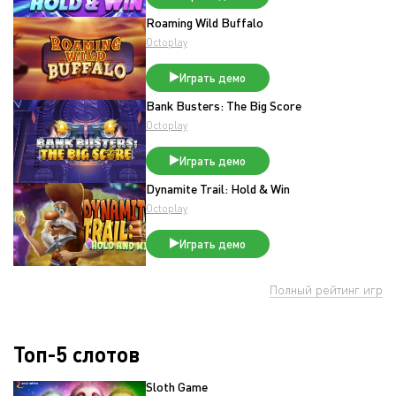
Roaming Wild Buffalo
Octoplay
Играть демо
Bank Busters: The Big Score
Octoplay
Играть демо
Dynamite Trail: Hold & Win
Octoplay
Играть демо
Полный рейтинг игр
Топ-5 слотов
Sloth Game