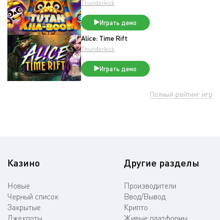
Thunderkick
Играть демо
Alice: Time Rift
Thunderkick
Играть демо
Полный рейтинг игр
Казино
Другие разделы
Новые
Производители
Черный список
Ввод/Вывод
Закрытые
Крипто
Джекпоты
Живые платформы