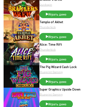
Quickspin
Играть демо
Temple of Akhet
Thunderkick
Играть демо
Alice: Time Rift
Thunderkick
Играть демо
The Pig Wizard Cash Lock
Blueprint Gaming
Играть демо
Super Graphics Upside Down
Blueprint Gaming
Играть демо