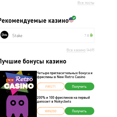
Все посты
Рекомендуемые казино
Stake
7.8
Все казино
(469)
Лучшие бонусы казино
Четыре пригласительных бонуса и
фриспины в New Retro Casino
FIRST1
Получить
200% и 100 фриспинов на первый
депозит в Nokycbets
WIN200
Получить