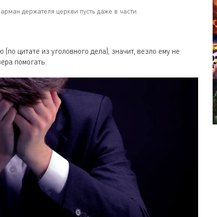
рман держателя церкви пусть даже в части.
 (по цитате из уголовного дела), значит, везло ему не
вера помогать.