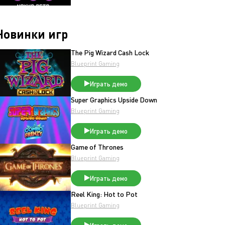
Новинки игр
The Pig Wizard Cash Lock
Blueprint Gaming
Играть демо
Super Graphics Upside Down
Blueprint Gaming
Играть демо
Game of Thrones
Blueprint Gaming
Играть демо
Reel King: Hot to Pot
Blueprint Gaming