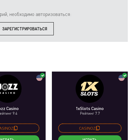
рий, необходимо авторизоваться:
ЗАРЕГИСТРИРОВАТЬСЯ
ozz Casino
1xSlots Casino
ейтинг 9.4
Рейтинг 7.7
ASINOZ
CASINOZ
ИГРАТЬ
ИГРАТЬ