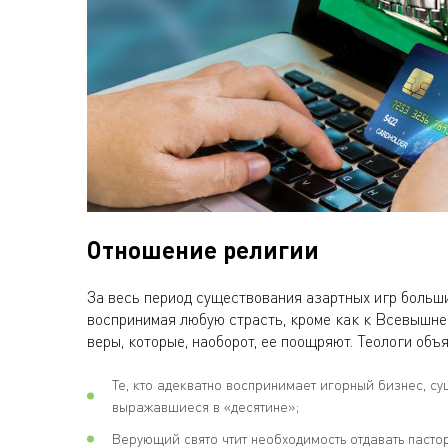
Отношение религии
За весь период существования азартных игр больши
воспринимая любую страсть, кроме как к Всевышне
веры, которые, наоборот, ее поощряют. Теологи объ
Те, кто адекватно воспринимает игорный бизнес, су
выражавшиеся в «десятине»;
Верующий свято чтит необходимость отдавать пастор