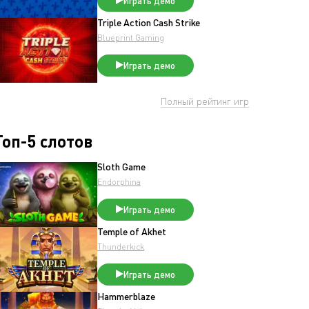
Играть демо
Triple Action Cash Strike
Blueprint Gaming
Играть демо
Полный рейтинг игр
Топ-5 слотов
Sloth Game
Endorphina
Играть демо
Temple of Akhet
Thunderkick
Играть демо
Hammerblaze