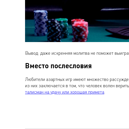
Вывод: даже искренняя молитва не поможет выиграт
Вместо послесловия
Любители азартных игр имеют множество рассужден
из них заключается в том, что человек волен верить 
талисман на удачу или хорошая примета
.