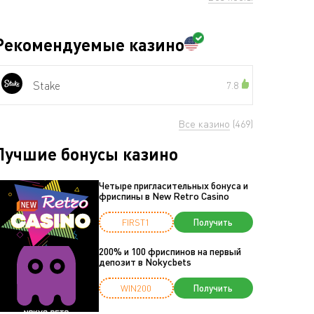
Рекомендуемые казино
Stake
7.8
Все казино
(469)
Лучшие бонусы казино
Четыре пригласительных бонуса и
фриспины в New Retro Casino
FIRST1
Получить
200% и 100 фриспинов на первый
депозит в Nokycbets
WIN200
Получить