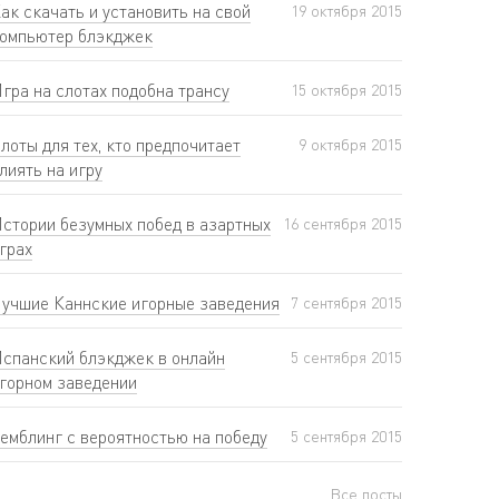
ак скачать и установить на свой
19 октября 2015
омпьютер блэкджек
гра на слотах подобна трансу
15 октября 2015
лоты для тех, кто предпочитает
9 октября 2015
лиять на игру
стории безумных побед в азартных
16 сентября 2015
грах
учшие Каннские игорные заведения
7 сентября 2015
спанский блэкджек в онлайн
5 сентября 2015
горном заведении
емблинг с вероятностью на победу
5 сентября 2015
Все посты