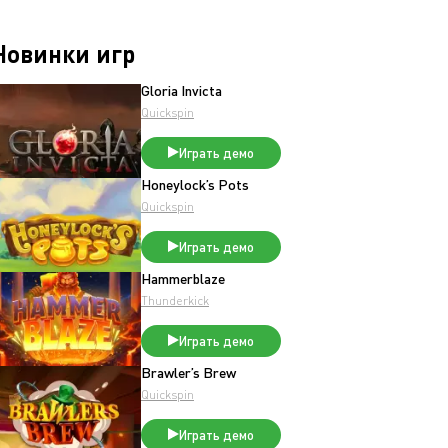
Новинки игр
Gloria Invicta
Quickspin
Играть демо
Honeylock’s Pots
Quickspin
Играть демо
Hammerblaze
Thunderkick
Играть демо
Brawler’s Brew
Quickspin
Играть демо