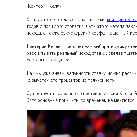
Критерий Келли
Хоть у этого метода есть противники,
критерий Кел
годов с прошлого столетия. Суть этого метода закл
исхода, а также букмекерский коэфф, на данный исх
Критерий Келли позволяет вам выбирать сумму став
рассчитывать реальный исход ставки, сделав тщате
составы и так далее.
Как мы уже знаем, валуйность ставки можно рассчи
(с вычетом ста процентов из полученного).
Существует пару разновидностей критерия Келли. 
Хотя основные принципы со временем не меняются.