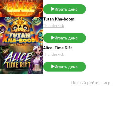
Играть демо
Tutan Kha-boom
Thunderkick
Играть демо
Alice: Time Rift
Thunderkick
Играть демо
Полный рейтинг игр