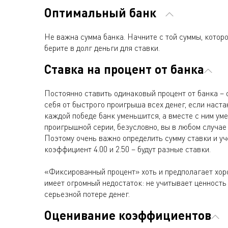
Оптимальный банк
Не важна сумма банка. Начните с той суммы, которо
берите в долг деньги для ставки.
Ставка на процент от банка
Постоянно ставить одинаковый процент от банка – 
себя от быстрого проигрыша всех денег, если настан
каждой победе банк уменьшится, а вместе с ним ум
проигрышной серии, безусловно, вы в любом случае 
Поэтому очень важно определить сумму ставки и уч
коэффициент 4.00 и 2.50 – будут разные ставки.
«Фиксированный процент» хоть и предполагает хор
имеет огромный недостаток: не учитывает ценность
серьезной потере денег.
Оценивание коэффициентов