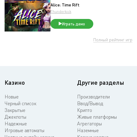
Alice: Time Rift
Thunderkick
Играть демо
Полный рейтинг игр
Казино
Другие разделы
Новые
Производители
Черный список
Ввод/Вывод
Закрытые
Крипто
Джекпоты
Живые платформы
Надежные
Агрегаторы
Игровые автоматы
Наземные