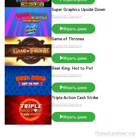
Super Graphics Upside Down
Blueprint Gaming
Играть демо
Game of Thrones
Blueprint Gaming
Играть демо
Reel King: Hot to Pot
Blueprint Gaming
Играть демо
Triple Action Cash Strike
Blueprint Gaming
Играть демо
Полный рейтинг игр