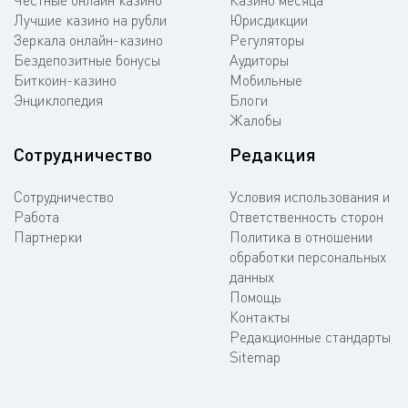
Честные онлайн казино
Казино месяца
Лучшие казино на рубли
Юрисдикции
Зеркала онлайн-казино
Регуляторы
Бездепозитные бонусы
Аудиторы
Биткоин-казино
Мобильные
Энциклопедия
Блоги
Жалобы
Сотрудничество
Редакция
Сотрудничество
Условия использования и
Работа
Ответственность сторон
Партнерки
Политика в отношении
обработки персональных
данных
Помощь
Контакты
Редакционные стандарты
Sitemap