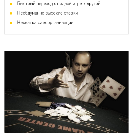
Быстрый переход от одной игре к другой
Необдуманно высокие ставки
Нехватка самоорганизации