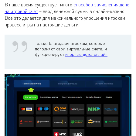
В наше время существует много
способов зачисления денег
на игровой счет
– ввод денежной суммы в онлайн-казино.
Всё это делается для максимального упрощения игрокам
процесс игры на настоящие деньги.
Только благодаря игрокам, которые
пополняют свои виртуальные счета, и
функционируют
игорные дома онлайн
.