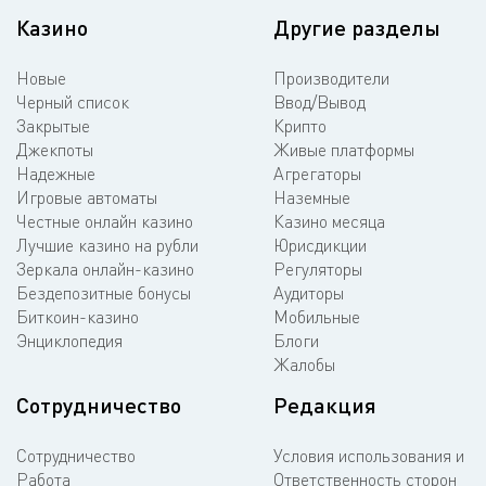
Казино
Другие разделы
Новые
Производители
Черный список
Ввод/Вывод
Закрытые
Крипто
Джекпоты
Живые платформы
Надежные
Агрегаторы
Игровые автоматы
Наземные
Честные онлайн казино
Казино месяца
Лучшие казино на рубли
Юрисдикции
Зеркала онлайн-казино
Регуляторы
Бездепозитные бонусы
Аудиторы
Биткоин-казино
Мобильные
Энциклопедия
Блоги
Жалобы
Сотрудничество
Редакция
Сотрудничество
Условия использования и
Работа
Ответственность сторон