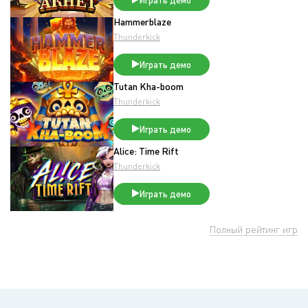
Hammerblaze
Thunderkick
Играть демо
Tutan Kha-boom
Thunderkick
Играть демо
Alice: Time Rift
Thunderkick
Играть демо
Полный рейтинг игр