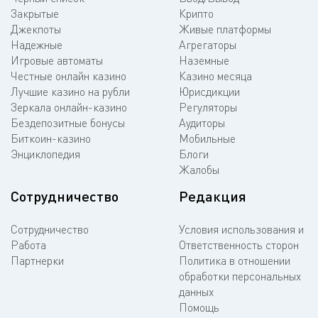
Закрытые
Крипто
Джекпоты
Живые платформы
Надежные
Агрегаторы
Игровые автоматы
Наземные
Честные онлайн казино
Казино месяца
Лучшие казино на рубли
Юрисдикции
Зеркала онлайн-казино
Регуляторы
Бездепозитные бонусы
Аудиторы
Биткоин-казино
Мобильные
Энциклопедия
Блоги
Жалобы
Сотрудничество
Редакция
Сотрудничество
Условия использования и
Работа
Ответственность сторон
Партнерки
Политика в отношении
обработки персональных
данных
Помощь