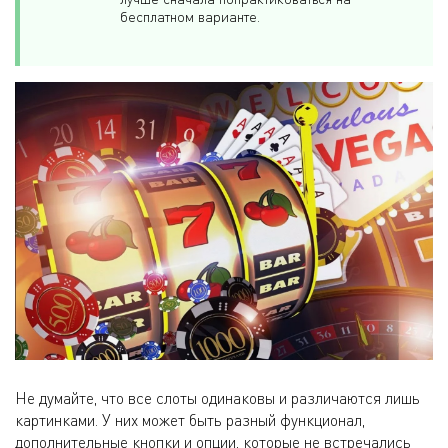
бесплатном варианте.
Не думайте, что все слоты одинаковы и различаются лишь
картинками. У них может быть разный функционал,
дополнительные кнопки и опции, которые не встречались