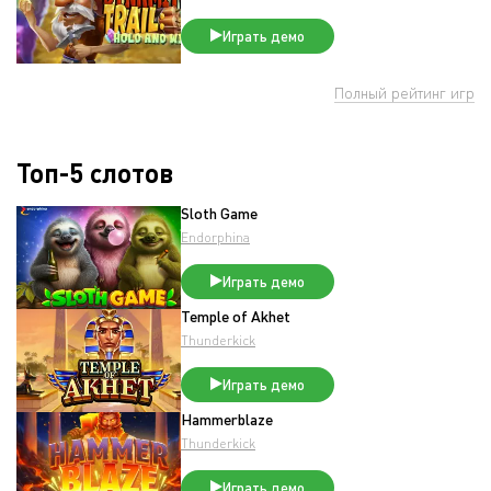
Играть демо
Полный рейтинг игр
Топ-5 слотов
Sloth Game
Endorphina
Играть демо
Temple of Akhet
Thunderkick
Играть демо
Hammerblaze
Thunderkick
Играть демо