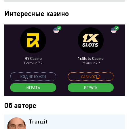
Интересные казино
R7 Casino
1xSlots Casino
Рейтинг 7.2
Рейтинг 7.7
КОД НЕ НУЖЕН
CASINOZ
ИГРАТЬ
ИГРАТЬ
Об авторе
Tranzit