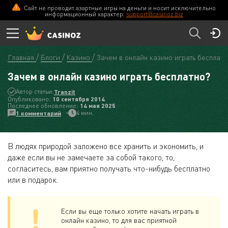
Сайт не проводит азартные игры на деньги и носит исключительно
информационный характер.
support@casinoz.biz
Главная
Блоги
Казино
Зачем в онлайн казино играть бесплатн
Зачем в онлайн казино играть бесплатно?
Автор статьи:
Tranzit
Опубликовано:
10 сентября 2014
Последнее обновление:
14 мая 2025
4 мин.
1 комментарий
В людях природой заложено все хранить и экономить, и
даже если вы не замечаете за собой такого, то,
согласитесь, вам приятно получать что-нибудь бесплатно
или в подарок.
Если вы еще только хотите начать играть в
онлайн казино, то для вас приятной