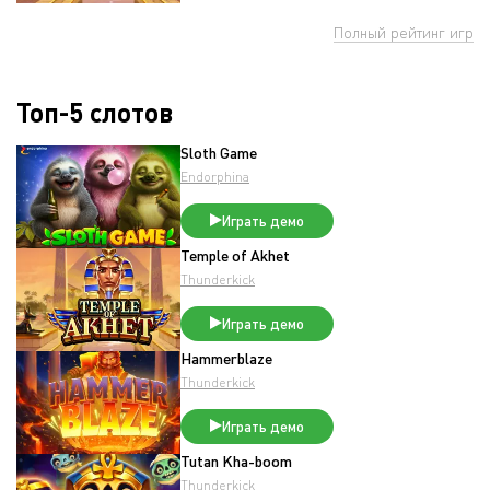
Полный рейтинг игр
Топ-5 слотов
Sloth Game
Endorphina
Играть демо
Temple of Akhet
Thunderkick
Играть демо
Hammerblaze
Thunderkick
Играть демо
Tutan Kha-boom
Thunderkick