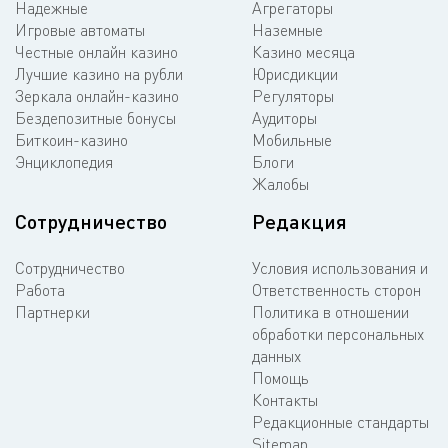
Надежные
Агрегаторы
Игровые автоматы
Наземные
Честные онлайн казино
Казино месяца
Лучшие казино на рубли
Юрисдикции
Зеркала онлайн-казино
Регуляторы
Бездепозитные бонусы
Аудиторы
Биткоин-казино
Мобильные
Энциклопедия
Блоги
Жалобы
Сотрудничество
Редакция
Сотрудничество
Условия использования и
Работа
Ответственность сторон
Партнерки
Политика в отношении
обработки персональных
данных
Помощь
Контакты
Редакционные стандарты
Sitemap