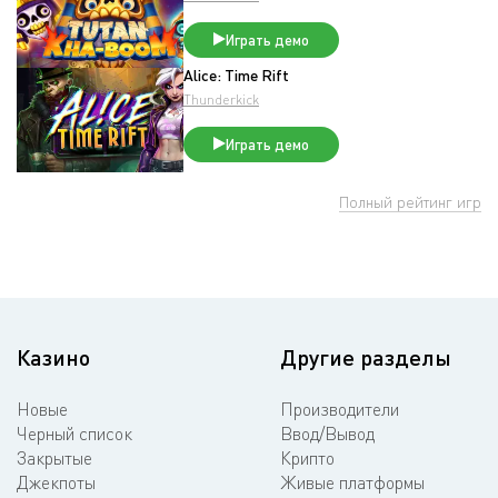
Играть демо
Alice: Time Rift
Thunderkick
Играть демо
Полный рейтинг игр
Казино
Другие разделы
Новые
Производители
Черный список
Ввод/Вывод
Закрытые
Крипто
Джекпоты
Живые платформы