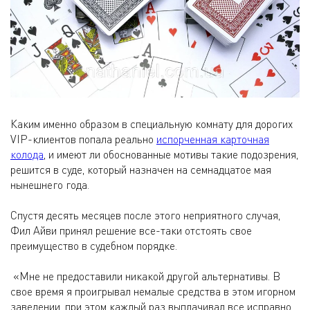
Каким именно образом в специальную комнату для дорогих
VIP-клиентов попала реально
испорченная карточная
колода
, и имеют ли обоснованные мотивы такие подозрения,
решится в суде, который назначен на семнадцатое мая
нынешнего года.
Спустя десять месяцев после этого неприятного случая,
Фил Айви принял решение все-таки отстоять свое
преимущество в судебном порядке.
«Мне не предоставили никакой другой альтернативы. В
свое время я проигрывал немалые средства в этом игорном
заведении, при этом каждый раз выплачивал все исправно,