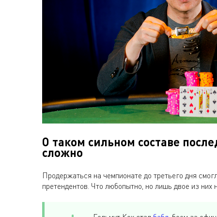
О таком сильном составе после
сложно
Продержаться на чемпионате до третьего дня смогл
претендентов. Что любопытно, но лишь двое из них 
Гельмут Кох стал
бабл
-боем за офи