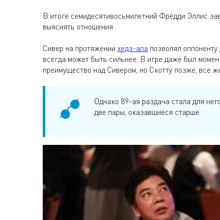
В итоге семидесятивосьмилетний Фредди Эллис заво
выяснять отношения.
Сивер на протяжении
хедз-апа
позволял оппоненту 
всегда может быть сильнее. В игре даже был момен
преимущество над Сивером, но Скотту позже, все же
Однако 89-ая раздача стала для нег
две пары, оказавшиеся старше.