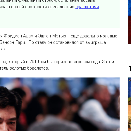
нира в общей сложности двенадцатью
браслетами
ся Фридман Адам и Эштон Мэтью – еще довольно молодые
 Бенсон Гэри. По стаду он остановился от выигрыша
ах.
а, который в 2010-ом был признан игроком года. Затем
тель золотых браслетов.