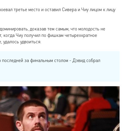
евал третье место и оставил Сивера и Чиу лицом к лицу
доминировать, доказав тем самым, что молодость не
т, когда Чиу получил по фишкам четырехкратное
, удалось удвоиться.
о последней за финальным столом - Дэвид собрал