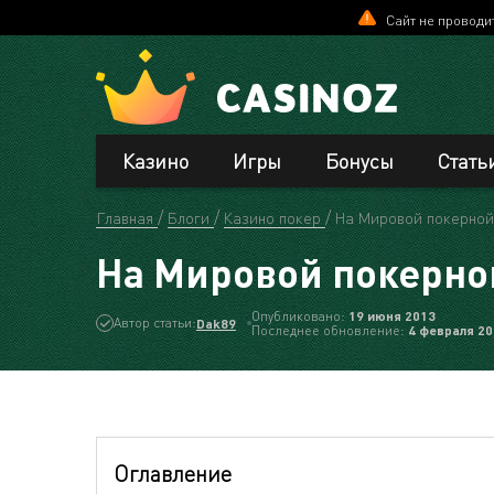
Сайт не проводи
Казино
Игры
Бонусы
Стать
Главная
Блоги
Казино покер
На Мировой покерной 
На Мировой покерной
Опубликовано:
19 июня 2013
Автор статьи:
Dak89
Последнее обновление:
4 февраля 20
Оглавление