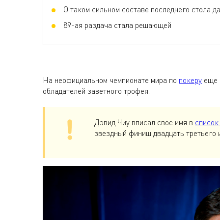
О таком сильном составе последнего стола д
89-ая раздача стала решающей
На неофициальном чемпионате мира по
покеру
еще 
обладателей заветного трофея.
Дэвид Чиу вписал свое имя в
список
звездный финиш двадцать третьего 