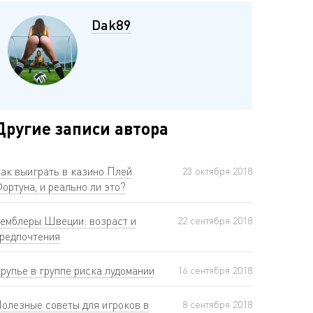
Dak89
Другие записи автора
ак выиграть в казино Плей
23 октября 2018
ортуна, и реально ли это?
емблеры Швеции: возраст и
22 сентября 2018
редпочтения
рупье в группе риска лудомании
16 сентября 2018
олезные советы для игроков в
8 сентября 2018