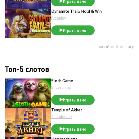
Играть демо
Dynamite Trail: Hold & Win
Octoplay
Играть демо
Полный рейтинг игр
Топ-5 слотов
Sloth Game
Endorphina
Играть демо
Temple of Akhet
Thunderkick
Играть демо
Hammerblaze