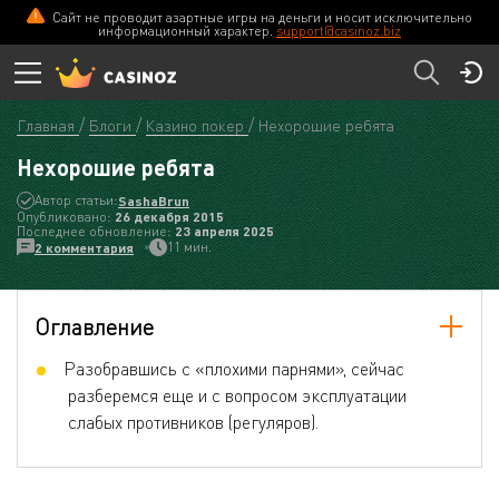
Сайт не проводит азартные игры на деньги и носит исключительно
информационный характер.
support@casinoz.biz
Главная
Блоги
Казино покер
Нехорошие ребята
Нехорошие ребята
Автор статьи:
SashaBrun
Опубликовано:
26 декабря 2015
Последнее обновление:
23 апреля 2025
11 мин.
2 комментария
Оглавление
Разобравшись с «плохими парнями», сейчас
разберемся еще и с вопросом эксплуатации
слабых противников (регуляров).