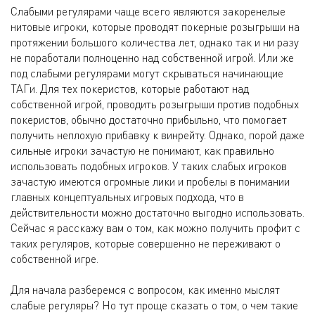
Слабыми регулярами чаще всего являются закоренелые
нитовые игроки, которые проводят покерные розыгрыши на
протяжении большого количества лет, однако так и ни разу
не поработали полноценно над собственной игрой. Или же
под слабыми регулярами могут скрываться начинающие
ТАГи. Для тех покеристов, которые работают над
собственной игрой, проводить розыгрыши против подобных
покеристов, обычно достаточно прибыльно, что помогает
получить неплохую прибавку к винрейту. Однако, порой даже
сильные игроки зачастую не понимают, как правильно
использовать подобных игроков. У таких слабых игроков
зачастую имеются огромные лики и пробелы в понимании
главных концептуальных игровых подхода, что в
действительности можно достаточно выгодно использовать.
Сейчас я расскажу вам о том, как можно получить профит с
таких регуляров, которые совершенно не переживают о
собственной игре.
Для начала разберемся с вопросом, как именно мыслят
слабые регуляры? Но тут проще сказать о том, о чем такие