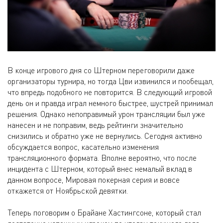
В конце игрового дня со Штерном переговорили даже
организаторы турнира, но тогда Цви извинился и пообещал,
что впредь подобного не повторится. В следующий игровой
день он и правда играл немного быстрее, шустрей принимал
решения. Однако непоправимый урон трансляции был уже
нанесен и не поправим, ведь рейтинги значительно
снизились и обратно уже не вернулись. Сегодня активно
обсуждается вопрос, касательно изменения
трансляционного формата. Вполне вероятно, что после
инцидента с Штерном, который внес немалый вклад в
данном вопросе, Мировая покерная серия и вовсе
откажется от Ноябрьской девятки.
Теперь поговорим о Брайане Хастингсоне, который стал