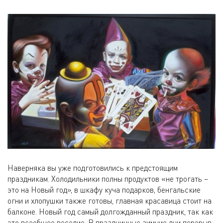
Наверняка вы уже подготовились к предстоящим
праздникам. Холодильники полны продуктов «не трогать –
это на Новый год», в шкафу куча подарков, бенгальские
огни и хлопушки также готовы, главная красавица стоит на
балконе. Новый год самый долгожданный праздник, так как
это всеобщее веселие. В праздничные зимние дни перерыв