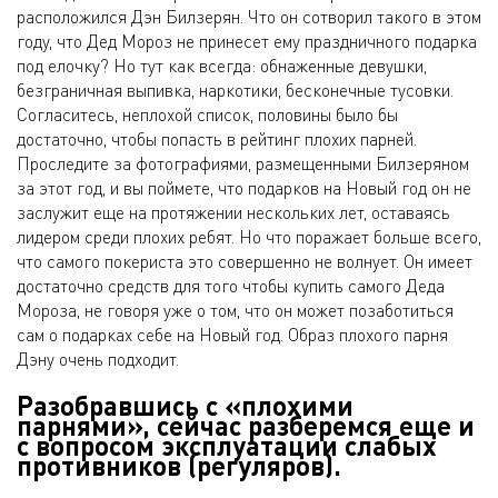
расположился Дэн Билзерян. Что он сотворил такого в этом
году, что Дед Мороз не принесет ему праздничного подарка
под елочку? Но тут как всегда: обнаженные девушки,
безграничная выпивка, наркотики, бесконечные тусовки.
Согласитесь, неплохой список, половины было бы
достаточно, чтобы попасть в рейтинг плохих парней.
Проследите за фотографиями, размещенными Билзеряном
за этот год, и вы поймете, что подарков на Новый год он не
заслужит еще на протяжении нескольких лет, оставаясь
лидером среди плохих ребят. Но что поражает больше всего,
что самого покериста это совершенно не волнует. Он имеет
достаточно средств для того чтобы купить самого Деда
Мороза, не говоря уже о том, что он может позаботиться
сам о подарках себе на Новый год. Образ плохого парня
Дэну очень подходит.
Разобравшись с «плохими
парнями», сейчас разберемся еще и
с вопросом эксплуатации слабых
противников (регуляров).