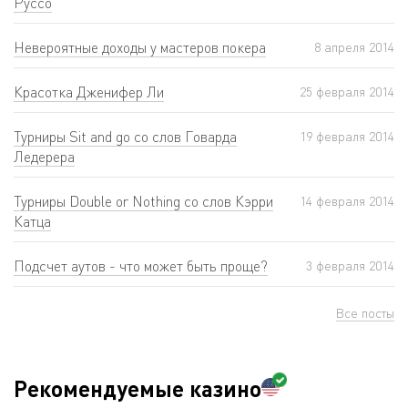
Руссо
Невероятные доходы у мастеров покера
8 апреля 2014
Красотка Дженифер Ли
25 февраля 2014
Турниры Sit and go со слов Говарда
19 февраля 2014
Ледерера
Турниры Double or Nothing со слов Кэрри
14 февраля 2014
Катца
Подсчет аутов - что может быть проще?
3 февраля 2014
Все посты
Рекомендуемые казино