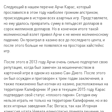
Следующий в нашем перечне Арчи Карас, который
прославился в этом году наиболее громким апстриком,
происходящим в истории всех азартных игр. Представляете,
но ему удалось превратить сумму в пятьдесят долларов в
сорок миллионов долларов. Но в конечном итоге такой
молниеносный взлет привел Арчи к не менее молниеносному
падению. Он проиграл в казино все до последнего цента, и
после этого больше не появлялся на просторах хайстейкс
игр.
После этого в 2013 году Арчи очень сильно подпортил свою
репутацию, когда был замечен за мошенничеством в
карточной игре в одном из казино Сан-Диего. После этого
он был осужден и приговорен к трем годам заключения, а
также пожизненно был изгнан из казино, расположенных на
территории Калифорнии. И уже в текущем 2015 году Карас
подтвердил свой статус «плохого парня». Сегодня ему
нельзя играть не только на территории Калифорнии, но и во
всех игорных заведения Лас Вегаса, так как Игорная
комиссия штата Невада единогласно приняла решение за