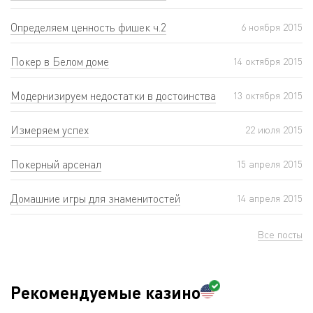
Определяем ценность фишек ч.2
6 ноября 2015
Покер в Белом доме
14 октября 2015
Модернизируем недостатки в достоинства
13 октября 2015
Измеряем успех
22 июля 2015
Покерный арсенал
15 апреля 2015
Домашние игры для знаменитостей
14 апреля 2015
Все посты
Рекомендуемые казино