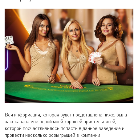
Вся информация, которая будет представлена ниже, была
рассказана мне одной моей хорошей приятельницей,
которой посчастливилось попасть в данное заведение и
провести несколько розыгрышей в компании