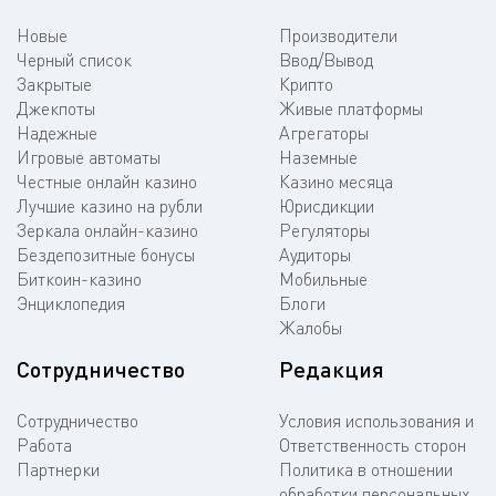
Новые
Производители
Черный список
Ввод/Вывод
Закрытые
Крипто
Джекпоты
Живые платформы
Надежные
Агрегаторы
Игровые автоматы
Наземные
Честные онлайн казино
Казино месяца
Лучшие казино на рубли
Юрисдикции
Зеркала онлайн-казино
Регуляторы
Бездепозитные бонусы
Аудиторы
Биткоин-казино
Мобильные
Энциклопедия
Блоги
Жалобы
Сотрудничество
Редакция
Сотрудничество
Условия использования и
Работа
Ответственность сторон
Партнерки
Политика в отношении
обработки персональных