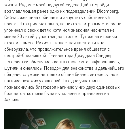
жизни. Рядом с моей подругой сидела Дайан Брэйди –
возглавляющая ранее одно их подразделений Bloomberg.
Сейчас женщина собирается запустить собственный
проект. Что примечательно, но никто за игровым столом не
упоминал о своих детях, хотя моя знакомая насчитал не
менее 20 детей у участниц за столом. Тут же за игровым
столом Памела Рикмэн – известная писательница –
обнаружила, что продолжительное время общается с
сестрой-блезняшкой IT-инвестора Джиддиан Сэндлер.
Покеристки обменялись контактами, фотографировались,
шутили и смеялись. Поводом для знакомства и дальнейшего
общения служили не только общие бизнес интересы, но и
наличие похожих украшений. Так, две участницы
познакомились благодаря наличию у них двух одинаковых
браслетов, которые были выполнены и привезены из
Африки.