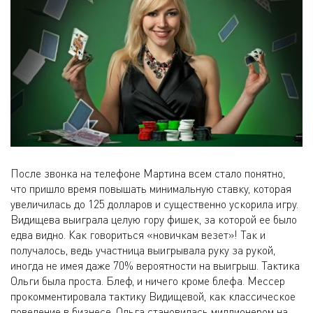
После звонка на телефоне Мартина всем стало понятно,
что пришло время повышать минимальную ставку, которая
увеличилась до 125 долларов и существенно ускорила игру.
Видищева выиграла целую гору фишек, за которой ее было
едва видно. Как говориться «новичкам везет»! Так и
получалось, ведь участница выигрывала руку за рукой,
иногда не имея даже 70% вероятности на выигрыш. Тактика
Ольги была проста. Блеф, и ничего кроме блефа. Мессер
прокомментировала тактику Видищевой, как классическое
поведение в бизнесе. Ольга становилась миллионером на