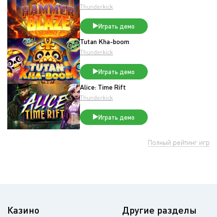
Thunderkick
Играть демо
Tutan Kha-boom
Thunderkick
Играть демо
Alice: Time Rift
Thunderkick
Играть демо
Полный рейтинг игр
Казино
Другие разделы