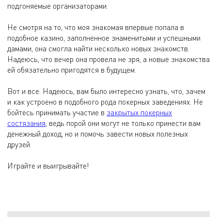
подгоняемые организаторами.
Не смотря на то, что моя знакомая впервые попала в
подобное казино, заполненное знаменитыми и успешными
дамами, она смогла найти несколько новых знакомств.
Надеюсь, что вечер она провела не зря, а новые знакомства
ей обязательно пригодятся в будущем.
Вот и все. Надеюсь, вам было интересно узнать, что, зачем
и как устроено в подобного рода покерных заведениях. Не
бойтесь принимать участие в
закрытых покерных
состязания
, ведь порой они могут не только принести вам
денежный доход, но и помочь завести новых полезных
друзей.
Играйте и выигрывайте!