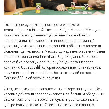
Главным связующим звеном всего женского
«многообразия» была 45-летняя Хайди Мессер. Женщина
известна своей успешной деятельностью в области
бизнеса, является известным инвестором, постоянной
участницей множества конференций в области экономики.
Основная деятельность Мессер до недавнего времени была
связана с компанией LinkShare. Однако данный бизнес-
проект был продан, и взамен ему Хайди организовала
компанию Collective[i], которая обслуживает бизнесменов,
входящих в рейтинг наиболее богатых людей по версии
Fortune 500, в области аналитики.
Итак, вернемся к обстановке и атмосфере заведения. Все
игровые действия разворачиваются за большим обеденным
столом, застеленным зеленым сукном, расположенным в
центре большого лофта. Стоит отметить, что в данных