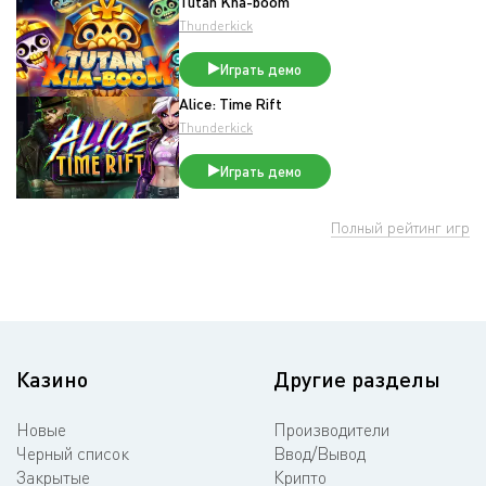
Tutan Kha-boom
Thunderkick
Играть демо
Alice: Time Rift
Thunderkick
Играть демо
Полный рейтинг игр
Казино
Другие разделы
Новые
Производители
Черный список
Ввод/Вывод
Закрытые
Крипто