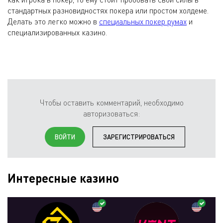
стандартных разновидностях покера или простом холдеме.
Делать это легко можно в
специальных покер румах
и
специализированных казино.
Чтобы оставить комментарий, необходимо
авторизоваться:
ВОЙТИ
ЗАРЕГИСТРИРОВАТЬСЯ
Интересные казино