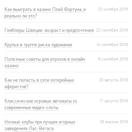
Как выиграть в казино Плей Фортуна, и
23 октября 2018
реально ли это?
Гемблеры Швеции: возраст и предпочтения
22 сентября 2018
Крупье в группе риска лудомании
16 сентября 2018
Полезные советы для игроков в онлайн
8 сентября 2018
казино
Как не попасть в сети лотерейных
20 августа 2018
аферистов?
Классические игровые автоматы vs
17 августа 2018
современные видео-слоты
Ночные клубы при лучших игорных
28 апреля 2018
заведениях Лас-Вегаса