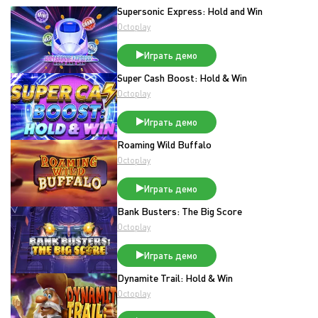
Supersonic Express: Hold and Win
Octoplay
Играть демо
Super Cash Boost: Hold & Win
Octoplay
Играть демо
Roaming Wild Buffalo
Octoplay
Играть демо
Bank Busters: The Big Score
Octoplay
Играть демо
Dynamite Trail: Hold & Win
Octoplay