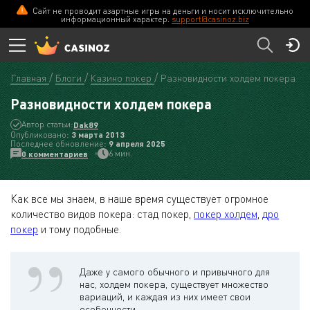
Сайт не проводит азартные игры на деньги и носит исключительно
информационный характер.
support@casinoz.biz
Главная
Блоги
Казино покер
Разновидности холдем покера
Разновидности холдем покера
Автор статьи:
Dak89
Опубликовано:
3 мартa 2013
Последнее обновление:
9 апреля 2025
6 мин.
0 комментариев
Как все мы знаем, в наше время существует огромное
количество видов покера: стад покер,
покер холдем
,
дро
покер
и тому подобные.
Даже у самого обычного и привычного для
нас, холдем покера, существует множество
вариаций, и каждая из них имеет свои
особенности.