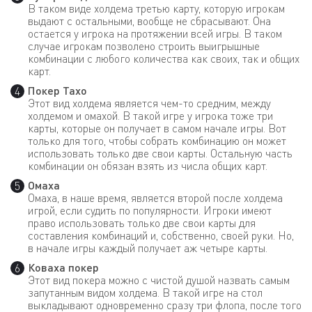
В таком виде холдема третью карту, которую игрокам
выдают с остальными, вообще не сбрасывают. Она
остается у игрока на протяжении всей игры. В таком
случае игрокам позволено строить выигрышные
комбинации с любого количества как своих, так и общих
карт.
Покер Тахо
Этот вид холдема является чем-то средним, между
холдемом и омахой. В такой игре у игрока тоже три
карты, которые он получает в самом начале игры. Вот
только для того, чтобы собрать комбинацию он может
использовать только две свои карты. Остальную часть
комбинации он обязан взять из числа общих карт.
Омаха
Омаха, в наше время, является второй после холдема
игрой, если судить по популярности. Игроки имеют
право использовать только две свои карты для
составления комбинаций и, собственно, своей руки. Но,
в начале игры каждый получает аж четыре карты.
Коваха покер
Этот вид покера можно с чистой душой назвать самым
запутанным видом холдема. В такой игре на стол
выкладывают одновременно сразу три флопа, после того