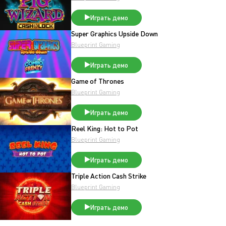
Играть демо
Super Graphics Upside Down
Blueprint Gaming
Играть демо
Game of Thrones
Blueprint Gaming
Играть демо
Reel King: Hot to Pot
Blueprint Gaming
Играть демо
Triple Action Cash Strike
Blueprint Gaming
Играть демо