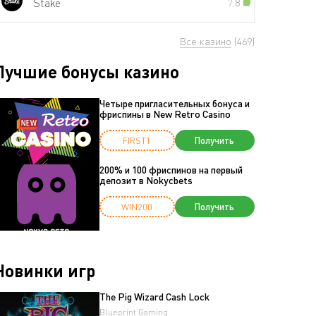
Stake
7.8
Все казино
(469)
Лучшие бонусы казино
Четыре пригласительных бонуса и
фриспины в New Retro Casino
FIRST1
Получить
200% и 100 фриспинов на первый
депозит в Nokycbets
WIN200
Получить
Новинки игр
The Pig Wizard Cash Lock
Blueprint Gaming