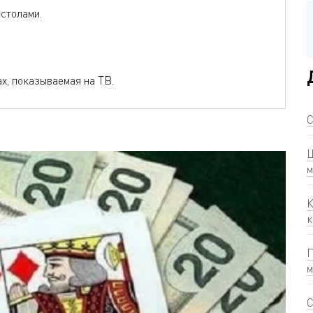
 столами.
ах, показываемая на ТВ.
С
Ш
м
К
к
П
м
C