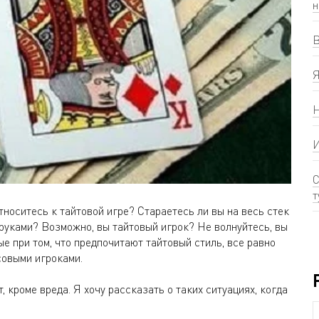
н
В
Я
Н
И
С
т
тноситесь к тайтовой игре? Стараетесь ли вы на весь стек
руками? Возможно, вы тайтовый игрок? Не волнуйтесь, вы
ые при том, что предпочитают тайтовый стиль, все равно
совыми игроками.
, кроме вреда. Я хочу рассказать о таких ситуациях, когда