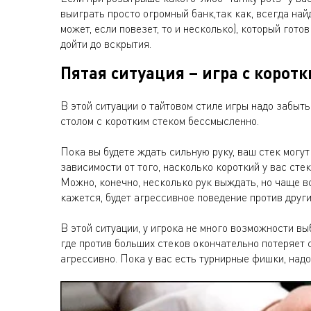
выиграть просто огромный банк,так как, всегда най
может, если повезет, то и несколько), который гото
дойти до вскрытия.
Пятая ситуация – игра с корот
В этой ситуации о тайтовом стиле игры надо забыть
столом с коротким стеком бессмысленно.
Пока вы будете ждать сильную руку, ваш стек могут
зависимости от того, насколько короткий у вас сте
Можно, конечно, несколько рук выждать, но чаще вс
кажется, будет агрессивное поведение против други
В этой ситуации, у игрока не много возможности выб
где против больших стеков окончательно потеряет 
агрессивно. Пока у вас есть турнирные фишки, над