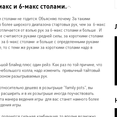
макс и 6-макс столами.
и столами не годится. Объясняю почему. За такими
 более широкого диапазона стартовых рук, чем за 6-макс
отличается от вэлью рук за 6-макс столами и больше . И
ше считаются руками средней силы, за короткими столами
 за 6-макс столами и больше с определенными руками
е, то с теми же руками за короткими столами надо в
ьшой блайнд плюс один рейз. Как раз по той причине, что
 небольшого колла, надо изменить привычный тайтовый
азоном разыгрываемых рук.
относительно дешево в розыгрыше "family pots", вы
 расширить и в их розыгрыше иногда поучаствовать.
эта манера ведения игры для вас станет намного более
едения игры.
с получится сильная комбинация, то вполне возможно