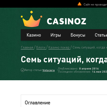
Сайт не проводи
Казино
Игры
Бонусы
Стать
Главная
Блоги
Казино покер
Семь ситуаций, когда 
Семь ситуаций, когд
Опубликовано:
8 апреля 2016
Автор статьи:
Volucara
Последнее обновление:
14 мая 20
Оглавление