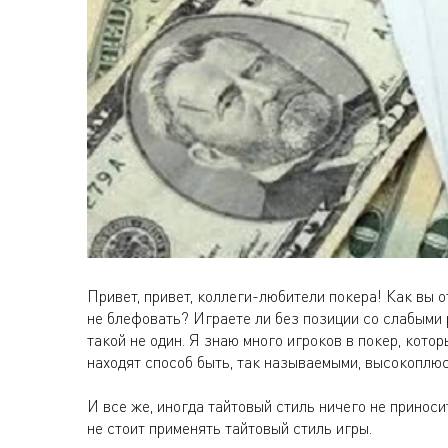
Привет, привет, коллеги-любители покера! Как вы о
не блефовать? Играете ли без позиции со слабыми 
такой не один. Я знаю много игроков в покер, котор
находят способ быть, так называемыми, высокоплю
И все же, иногда тайтовый стиль ничего не приносит
не стоит применять тайтовый стиль игры.