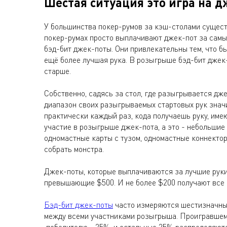
Шестая ситуация это игра на д
У большинства покер-румов за кэш-столами сущес
покер-румах просто выплачивают джек-пот за самые
бэд-бит джек-поты. Они привлекательны тем, что бы
ещё более лучшая рука. В розыгрыше бэд-бит джек-
старше.
Собственно, садясь за стол, где разыгрывается дже
диапазон своих разыгрываемых стартовых рук знач
практически каждый раз, кода получаешь руку, име
участие в розыгрыше джек-пота, а это - небольшие
одномастные карты с тузом, одномастные коннекторы
собрать монстра.
Джек-поты, которые выплачиваются за лучшие руки
превышающие $500. И не более $200 получают все
Бэд-бит джек-поты
часто измеряются шестизначны
между всеми участниками розыгрыша. Проигравшему