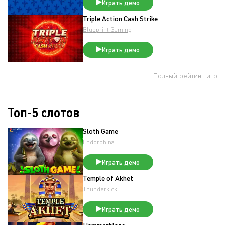
Играть демо
Triple Action Cash Strike
Blueprint Gaming
Играть демо
Полный рейтинг игр
Топ-5 слотов
Sloth Game
Endorphina
Играть демо
Temple of Akhet
Thunderkick
Играть демо