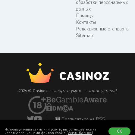
обработки персональных
данных
Помощь
Контакты
Редакционные стандарты
Sitemap
азарт с умом — залог успеха!
2026 © Casinoz —
Подписаться на RSS
Используя наши сайты или услуги, вы соглашаетесь на
ОК
использование нами файлов cookie
(Узнать больше)