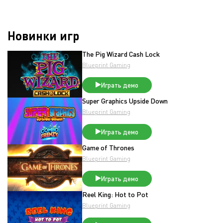
Новинки игр
The Pig Wizard Cash Lock
Blueprint Gaming
Играть демо
Super Graphics Upside Down
Blueprint Gaming
Играть демо
Game of Thrones
Blueprint Gaming
Играть демо
Reel King: Hot to Pot
Blueprint Gaming