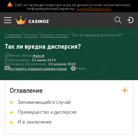
Сайт не проводит азартные игры на деньги и носит исключительно
информационный характер.
support@casinoz.biz
Главная
Блоги
Казино покер
Так ли вредна дисперсия?
Так ли вредна дисперсия?
Автор статьи:
Maks8
Опубликовано:
23 июля 2015
Последнее обновление:
23 апреля 2025
7 мин.
Оставить первый комментарий
Оглавление
Запоминающийся случай
Преимущество и дисперсия
И в заключение