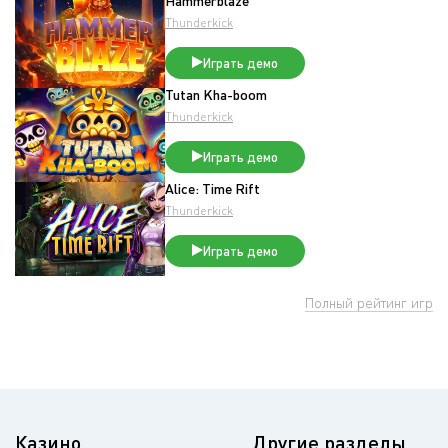
Hammerblaze
Thunderkick
Играть демо
Tutan Kha-boom
Thunderkick
Играть демо
Alice: Time Rift
Thunderkick
Играть демо
Полный рейтинг игр
Казино
Другие разделы