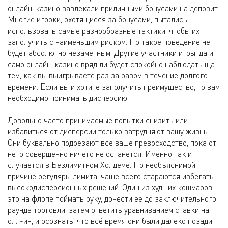
онлайн-казино завлекали приличными бонусами на депозит.
Многие игроки, охотящиеся за бонусами, пытались
использовать самые разнообразные тактики, чтобы их
заполучить с наименьшим риском. Но такое поведение не
будет абсолютно незаметным. Другие участники игры, да и
само онлайн-казино вряд ли будет спокойно наблюдать ща
тем, как вы выигрываете раз за разом в течение долгого
времени. Если вы и хотите заполучить преимущество, то вам
необходимо принимать дисперсию.
Довольно часто принимаемые попытки снизить или
избавиться от дисперсии только затрудняют вашу жизнь.
Они буквально подрезают всё ваше превосходство, пока от
него совершенно ничего не останется. Именно так и
случается в Безлимитном Холдеме. По необъяснимой
причине регуляры лимита, чаще всего стараются избегать
высокодисперсионных решений. Один из худших кошмаров –
это на флопе поймать руку, донести её до заключительного
раунда торговли, затем ответить уравниванием ставки на
олл-ин, и осознать, что всё время они были далеко позади.