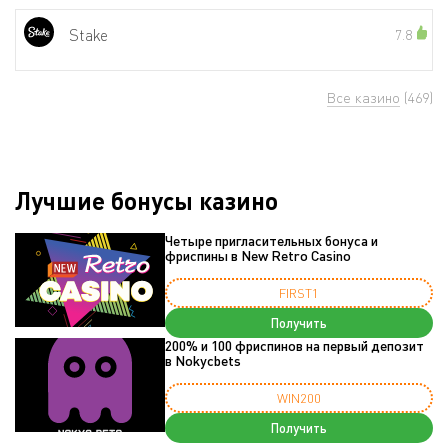
Stake
7.8
Все казино
(469)
Лучшие бонусы казино
Четыре пригласительных бонуса и
фриспины в New Retro Casino
FIRST1
Получить
200% и 100 фриспинов на первый депозит
в Nokycbets
WIN200
Получить