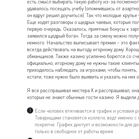
есть смысл выбирать такую работу из-за посменного
удавалось посещать учебу (опомнившись от азартной
он вдруг решил доучиться). Так что молодые крупье
Еще ходят разговоры о щедрых чаевых, которые пол
первую очередь. Оказалось, приятные бонусы к зарп
заявился щедрый богач. Тогда за смену можно полу
немного. Начальство выписывает премии – это факт
всегда действовать на выгоду игорному дому. Хоро
обманщиков. Также казино усиленно борются со сче
официально, игорному дому не нужны такие клиенты.
приходилось наблюдать за игроками, чтобы понять,
кстати, тоже нужно было выявить и указать на них 
Я все расспрашивал мистера Х и расспрашивал, она
которых не знают обычные гости казино. Я выдели 
Если человек втягивается в график и условия р
Товарищами становятся коллеги, ведт именно с 
покрепче. График диктует и возможности для д
только в свободное от работы время.