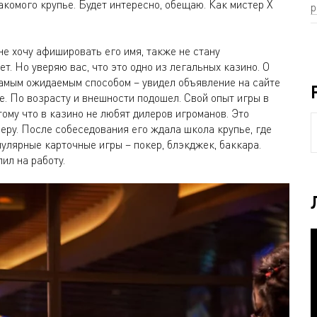
акомого крупье. Будет интересно, обещаю. Как мистер Х
р
не хочу афишировать его имя, также не стану
т. Но уверяю вас, что это одно из легальных казино. О
самым ожидаемым способом – увидел объявление на сайте
е. По возрасту и внешности подошел. Свой опыт игры в
ому что в казино не любят дилеров игроманов. Это
феру. После собеседования его ждала школа крупье, где
пулярные карточные игры – покер, блэкджек, баккара.
ил на работу.