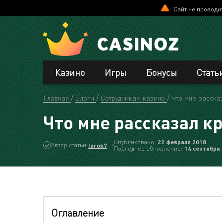
Сайт не проводи
Казино
Игры
Бонусы
Стать
Главная
Блоги
Сотрудникам казино
Что мне расска
Что мне рассказал кр
Опубликовано:
22 февраля 2018
Автор статьи:
Igrok7
Последнее обновление:
14 сентября
Оглавление