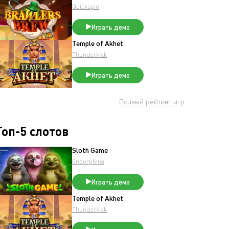
Quickspin
Играть демо
Temple of Akhet
Thunderkick
Играть демо
Полный рейтинг игр
Топ-5 слотов
Sloth Game
Endorphina
Играть демо
Temple of Akhet
Thunderkick