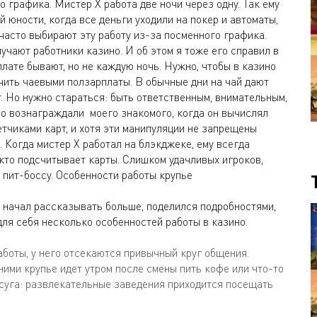
 графика. Мистер Х работа две ночи через одну. Так ему
 юности, когда все деньги уходили на покер и автоматы,
 часто выбирают эту работу из-за посменного графика.
учают работники казино. И об этом я тоже его справил в
лате бывают, но не каждую ночь. Нужно, чтобы в казино
чить чаевыми ползарплаты. В обычные дни на чай дают
. Но нужно стараться: быть ответственным, внимательным,
шо вознаграждали моего знакомого, когда он вычислял
тчиками карт, и хотя эти манипуляции не запрещены
 Когда мистер Х работал на блэкджеке, ему всегда
 кто подсчитывает карты. Слишком удачливых игроков,
о пит-боссу. Особенности работы крупье
 начал рассказывать больше, поделился подробностями,
для себя несколько особенностей работы в казино.
аботы, у него отсекаются привычный круг общения.
ними крупье идет утром после смены пить кофе или что-то
осуга: развлекательные заведения приходится посещать