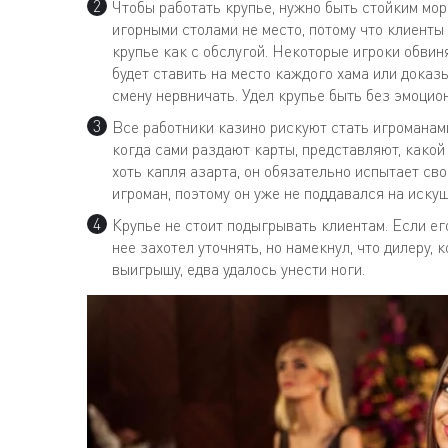
Чтобы работать крупье, нужно быть стойким мо
игорными столами не место, потому что клиент
крупье как с обслугой. Некоторые игроки обвин
будет ставить на место каждого хама или дока
смену нервничать. Удел крупье быть без эмоцио
Все работники казино рискуют стать игроманами
когда сами раздают карты, представляют, какой
хоть капля азарта, он обязательно испытает сво
игроман, поэтому он уже не поддавался на искуш
Крупье не стоит подыгрывать клиентам. Если его
нее захотел уточнять, но намекнул, что дилеру,
выигрышу, едва удалось унести ноги.