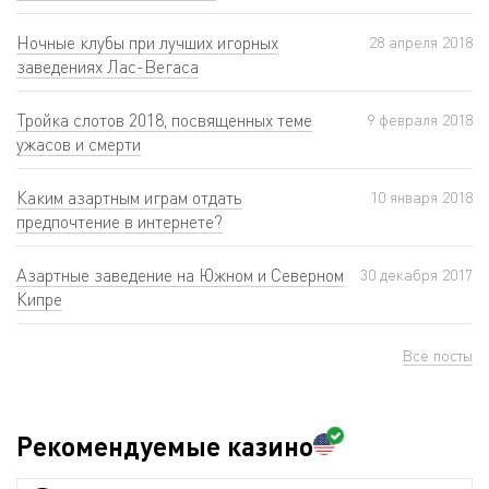
Ночные клубы при лучших игорных
28 апреля 2018
заведениях Лас-Вегаса
Тройка слотов 2018, посвященных теме
9 февраля 2018
ужасов и смерти
Каким азартным играм отдать
10 января 2018
предпочтение в интернете?
Азартные заведение на Южном и Северном
30 декабря 2017
Кипре
Все посты
Рекомендуемые казино