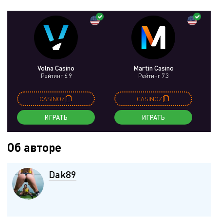
Volna Casino
Martin Casino
Рейтинг 6.9
Рейтинг 7.3
CASINOZ
CASINOZ
ИГРАТЬ
ИГРАТЬ
Об авторе
Dak89