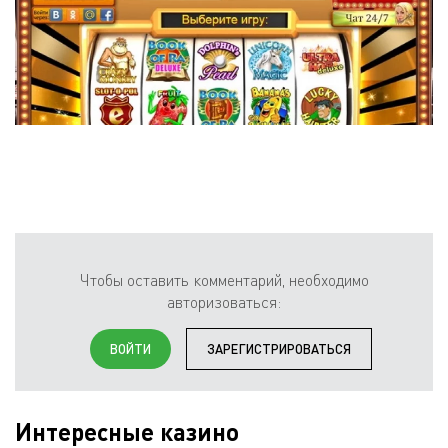
Чтобы оставить комментарий, необходимо
авторизоваться:
ВОЙТИ
ЗАРЕГИСТРИРОВАТЬСЯ
Интересные казино