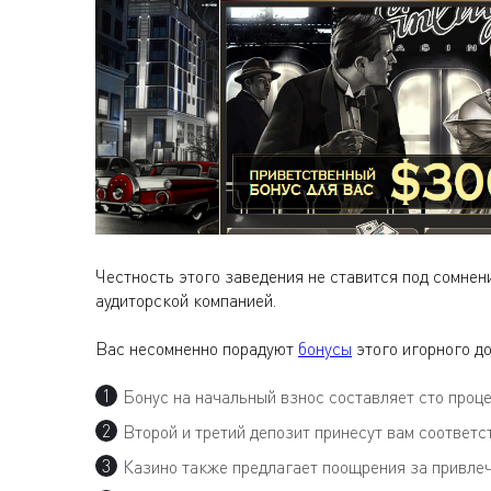
Честность этого заведения не ставится под сомнен
аудиторской компанией.
Вас несомненно порадуют
бонусы
этого игорного до
Бонус на начальный взнос составляет сто проце
Второй и третий депозит принесут вам соответс
Казино также предлагает поощрения за привлеч