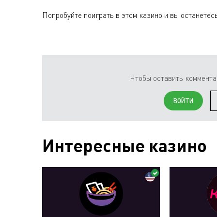
Попробуйте поиграть в этом казино и вы останете
Чтобы оставить коммента
ВОЙТИ
Интересные казино