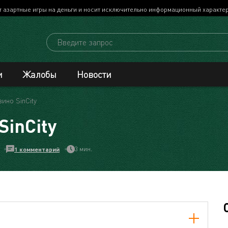
т азартные игры на деньги и носит исключительно информационный характе
и
Жалобы
Новости
ино SinCity
SinCity
3 мин.
1 комментарий