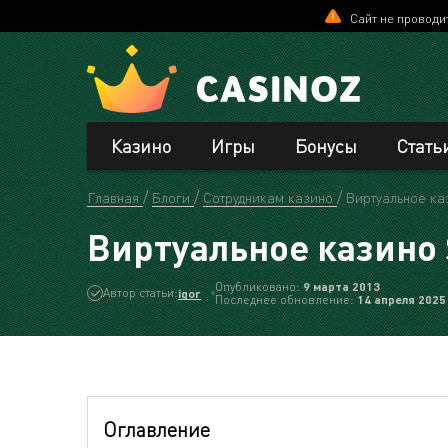
Сайт не проводи
Казино
Игры
Бонусы
Стать
Главная
Блоги
Сотрудникам казино
Виртуальное каз
Виртуальное казино 
Опубликовано:
9 мартa 2013
Автор статьи:
igor
Последнее обновление:
14 апреля 2025
Оглавление