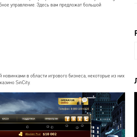
бное управление. Здесь вам предложат большой
й новинками в области игрового бизнеса, некоторые из них
азино SinCity.