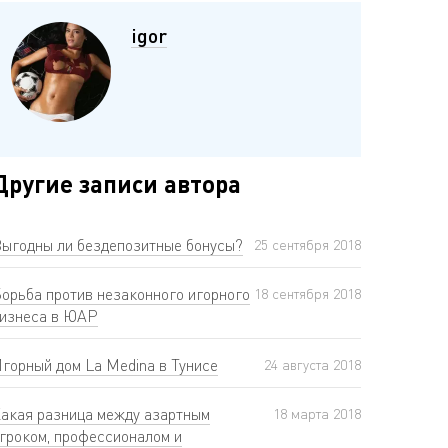
igor
Другие записи автора
ыгодны ли бездепозитные бонусы?
25 сентября 2018
орьба против незаконного игорного
18 сентября 2018
изнеса в ЮАР
горный дом La Medina в Тунисе
24 августа 2018
акая разница между азартным
18 мартa 2018
гроком, профессионалом и