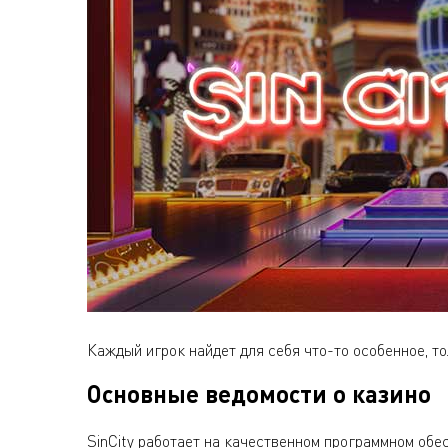
Каждый игрок найдет для себя что-то особенное, т
Основные ведомости о казино
SinCity работает на качественном программном обе