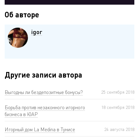
Об авторе
igor
Другие записи автора
Выгодны ли бездепозитные бонусы?
25 сентября 2018
Борьба против незаконного игорного
18 сентября 2018
бизнеса в ЮАР
Игорный дом La Medina в Тунисе
24 августа 2018