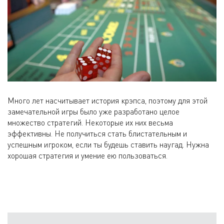
Много лет насчитывает история крэпса, поэтому для этой
замечательной игры было уже разработано целое
множество стратегий. Некоторые их них весьма
эффективны. Не получиться стать блистательным и
успешным игроком, если ты будешь ставить наугад. Нужна
хорошая стратегия и умение ею пользоваться.