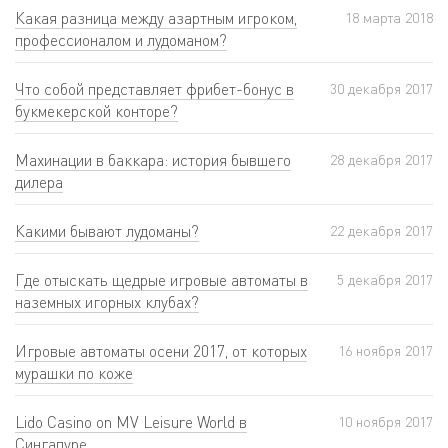
Какая разница между азартным игроком,
18 мартa 2018
профессионалом и лудоманом?
Что собой представляет фрибет-бонус в
30 декабря 2017
букмекерской конторе?
Махинации в баккара: история бывшего
28 декабря 2017
дилера
Какими бывают лудоманы?
22 декабря 2017
Где отыскать щедрые игровые автоматы в
5 декабря 2017
наземных игорных клубах?
Игровые автоматы осени 2017, от которых
16 ноября 2017
мурашки по коже
Lido Casino on MV Leisure World в
10 ноября 2017
Сингапуре