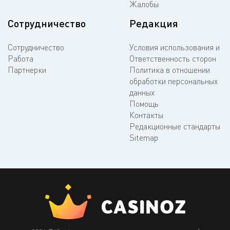
Жалобы
Сотрудничество
Редакция
Сотрудничество
Условия использования и
Работа
Ответственность сторон
Партнерки
Политика в отношении
обработки персональных
данных
Помощь
Контакты
Редакционные стандарты
Sitemap