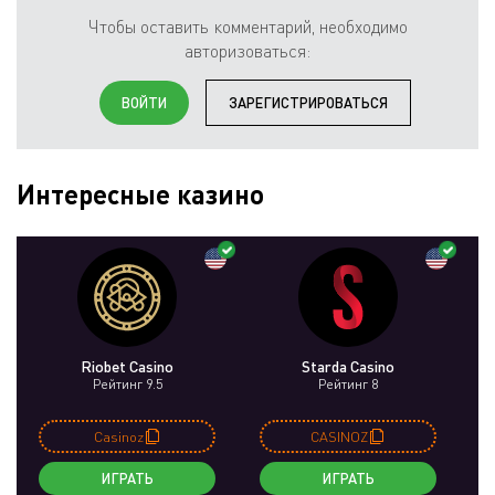
Чтобы оставить комментарий, необходимо
авторизоваться:
ВОЙТИ
ЗАРЕГИСТРИРОВАТЬСЯ
Интересные казино
Riobet Casino
Starda Casino
Рейтинг 9.5
Рейтинг 8
Casinoz
CASINOZ
ИГРАТЬ
ИГРАТЬ