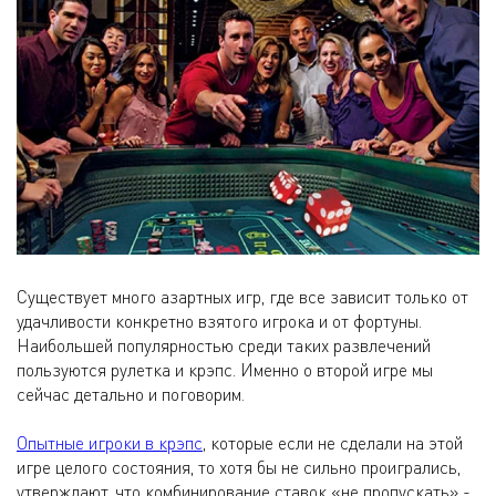
Существует много азартных игр, где все зависит только от
удачливости конкретно взятого игрока и от фортуны.
Наибольшей популярностью среди таких развлечений
пользуются рулетка и крэпс. Именно о второй игре мы
сейчас детально и поговорим.
Опытные игроки в крэпс
, которые если не сделали на этой
игре целого состояния, то хотя бы не сильно проигрались,
утверждают, что комбинирование ставок «не пропускать» -