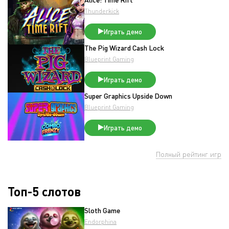
Thunderkick
Играть демо
The Pig Wizard Cash Lock
Blueprint Gaming
Играть демо
Super Graphics Upside Down
Blueprint Gaming
Играть демо
Полный рейтинг игр
Топ-5 слотов
Sloth Game
Endorphina