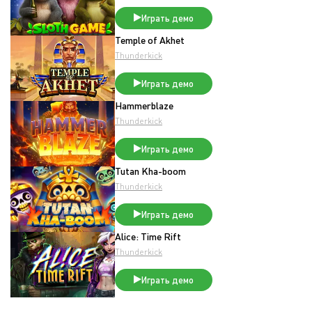
Играть демо
Temple of Akhet
Thunderkick
Играть демо
Hammerblaze
Thunderkick
Играть демо
Tutan Kha-boom
Thunderkick
Играть демо
Alice: Time Rift
Thunderkick
Играть демо