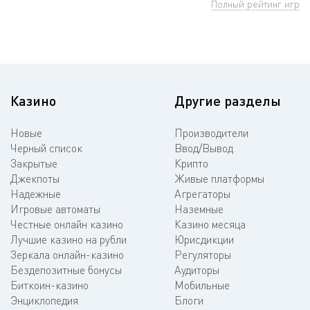
Полный рейтинг игр
Казино
Другие разделы
Новые
Производители
Черный список
Ввод/Вывод
Закрытые
Крипто
Джекпоты
Живые платформы
Надежные
Агрегаторы
Игровые автоматы
Наземные
Честные онлайн казино
Казино месяца
Лучшие казино на рубли
Юрисдикции
Зеркала онлайн-казино
Регуляторы
Бездепозитные бонусы
Аудиторы
Биткоин-казино
Мобильные
Энциклопедия
Блоги