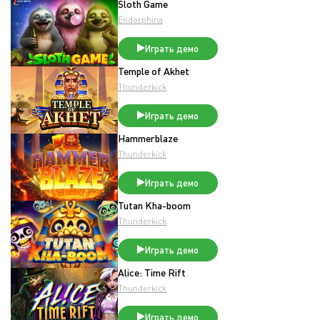
Sloth Game
Endorphina
Играть демо
Temple of Akhet
Thunderkick
Играть демо
Hammerblaze
Thunderkick
Играть демо
Tutan Kha-boom
Thunderkick
Играть демо
Alice: Time Rift
Thunderkick
Играть демо