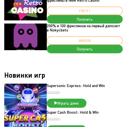
фриспины в New Retro Casino
FIRST1
Получить
200% и 100 фриспинов на первый депозит
в Nokycbets
WIN200
Получить
Новинки игр
Supersonic Express: Hold and Win
Octoplay
Играть демо
Super Cash Boost: Hold & Win
Octoplay