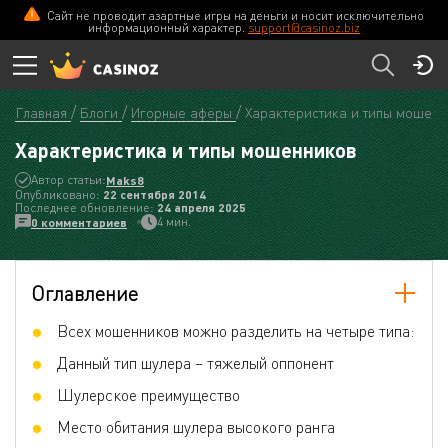
Сайт не проводит азартные игры на деньги и носит исключительно
информационный характер.
support@casinoz.biz
Главная
Блоги
Игорные афёры
Характеристика и типы мошенн
Характеристика и типы мошенников
Автор статьи:
Maks8
Опубликовано:
22 сентября 2014
Последнее обновление:
24 апреля 2025
4 мин.
0 комментариев
Оглавление
Всех мошенников можно разделить на четыре типа:
Данный тип шулера – тяжелый оппонент
Шулерское преимущество
Место обитания шулера высокого ранга