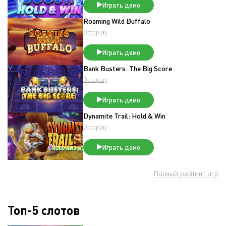
Играть демо
Roaming Wild Buffalo
Octoplay
Играть демо
Bank Busters: The Big Score
Octoplay
Играть демо
Dynamite Trail: Hold & Win
Octoplay
Играть демо
Полный рейтинг игр
Топ-5 слотов