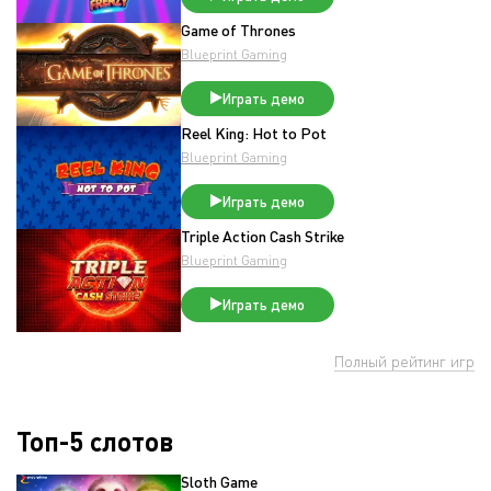
Game of Thrones
Blueprint Gaming
Играть демо
Reel King: Hot to Pot
Blueprint Gaming
Играть демо
Triple Action Cash Strike
Blueprint Gaming
Играть демо
Полный рейтинг игр
Топ-5 слотов
Sloth Game