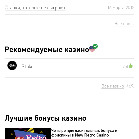
Ставки, которые не сыграют
16 мартa 2018
Все посты
Рекомендуемые казино
Stake
7.8
Все казино
(469)
Лучшие бонусы казино
Четыре пригласительных бонуса и
фриспины в New Retro Casino