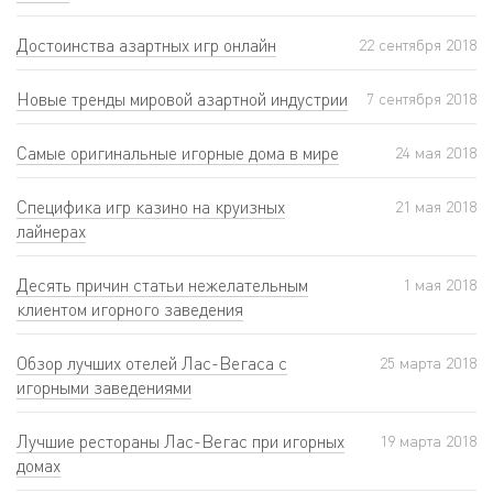
Достоинства азартных игр онлайн
22 сентября 2018
Новые тренды мировой азартной индустрии
7 сентября 2018
Самые оригинальные игорные дома в мире
24 мая 2018
Специфика игр казино на круизных
21 мая 2018
лайнерах
Десять причин статьи нежелательным
1 мая 2018
клиентом игорного заведения
Обзор лучших отелей Лас-Вегаса с
25 мартa 2018
игорными заведениями
Лучшие рестораны Лас-Вегас при игорных
19 мартa 2018
домах