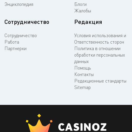
Энциклопедия
Блоги
Жалобы
Сотрудничество
Редакция
Сотрудничество
Условия использования и
Работа
Ответственность сторон
Партнерки
Политика в отношении
обработки персональных
данных
Помощь
Контакты
Редакционные стандарты
Sitemap