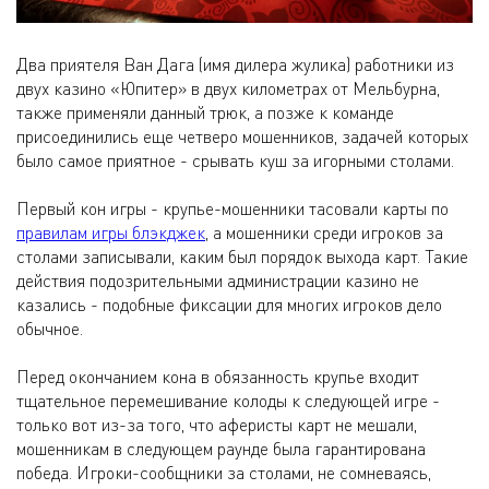
Два приятеля Ван Дага (имя дилера жулика) работники из
двух казино «Юпитер» в двух километрах от Мельбурна,
также применяли данный трюк, а позже к команде
присоединились еще четверо мошенников, задачей которых
было самое приятное - срывать куш за игорными столами.
Первый кон игры - крупье-мошенники тасовали карты по
правилам игры блэкджек
, а мошенники среди игроков за
столами записывали, каким был порядок выхода карт. Такие
действия подозрительными администрации казино не
казались - подобные фиксации для многих игроков дело
обычное.
Перед окончанием кона в обязанность крупье входит
тщательное перемешивание колоды к следующей игре -
только вот из-за того, что аферисты карт не мешали,
мошенникам в следующем раунде была гарантирована
победа. Игроки-сообщники за столами, не сомневаясь,