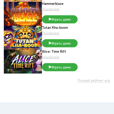
Hammerblaze
Thunderkick
Играть демо
Tutan Kha-boom
Thunderkick
Играть демо
Alice: Time Rift
Thunderkick
Играть демо
Полный рейтинг игр