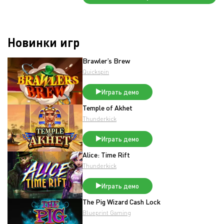
Новинки игр
Brawler’s Brew
Quickspin
Играть демо
Temple of Akhet
Thunderkick
Играть демо
Alice: Time Rift
Thunderkick
Играть демо
The Pig Wizard Cash Lock
Blueprint Gaming