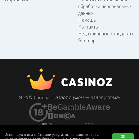
обработки персональных
данных
Помощь
Контакты
Редакционные стандарты
Sitemap
азарт с умом — залог успеха!
2026 © Casinoz —
Подписаться на RSS
Используя наши сайты или услуги, вы соглашаетесь на
ОК
использование нами файлов cookie
(Узнать больше)