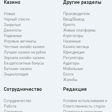
Казино
Другие разделы
Новые
Производители
Черный список
Ввод/Вывод
Закрытые
Крипто
Джекпоты
Живые платформы
Надежные
Агрегаторы
Игровые автоматы
Наземные
Честные онлайн казино
Казино месяца
Лучшие казино на рубли
Юрисдикции
Зеркала онлайн-казино
Регуляторы
Бездепозитные бонусы
Аудиторы
Биткоин-казино
Мобильные
Энциклопедия
Блоги
Жалобы
Сотрудничество
Редакция
Сотрудничество
Условия использования и
Работа
Ответственность сторон
Партнерки
Политика в отношении