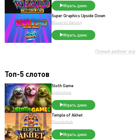
Играть демо
Super Graphics Upside Down
Blueprint Gaming
Играть демо
Полный рейтинг игр
Топ-5 слотов
Sloth Game
Endorphina
Играть демо
Temple of Akhet
Thunderkick
Играть демо