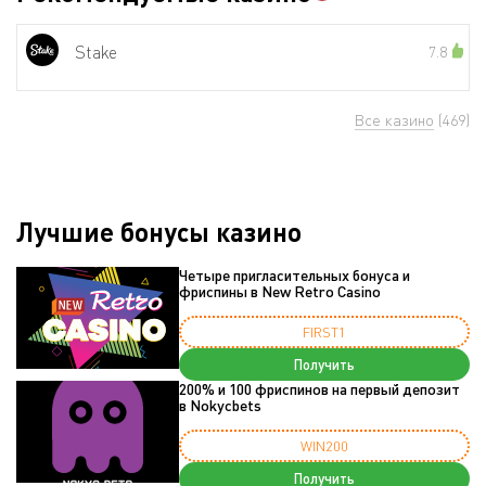
Stake
7.8
Все казино
(469)
Лучшие бонусы казино
Четыре пригласительных бонуса и
фриспины в New Retro Casino
FIRST1
Получить
200% и 100 фриспинов на первый депозит
в Nokycbets
WIN200
Получить