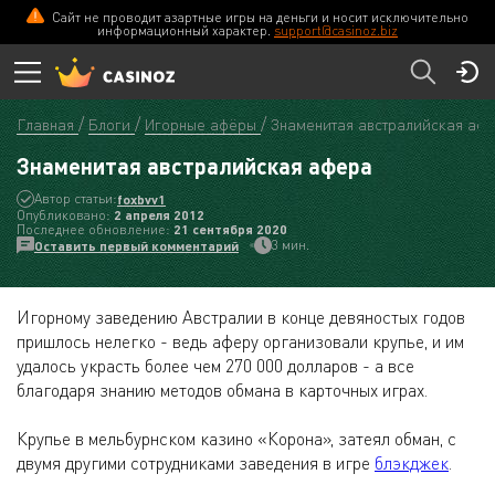
Сайт не проводит азартные игры на деньги и носит исключительно
информационный характер.
support@casinoz.biz
Главная
Блоги
Игорные афёры
Знаменитая австралийская аф
Знаменитая австралийская афера
Автор статьи:
foxbvv1
Опубликовано:
2 апреля 2012
Последнее обновление:
21 сентября 2020
3 мин.
Оставить первый комментарий
Игорному заведению Австралии в конце девяностых годов
пришлось нелегко - ведь аферу организовали крупье, и им
удалось украсть более чем 270 000 долларов - а все
благодаря знанию методов обмана в карточных играх.
Крупье в мельбурнском казино «Корона», затеял обман, с
двумя другими сотрудниками заведения в игре
блэкджек
.