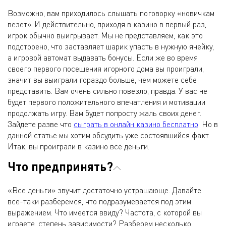
Возможно, вам приходилось слышать поговорку «новичкам
везет». И действительно, приходя в казино в первый раз,
игрок обычно выигрывает. Мы не представляем, как это
подстроено, что заставляет шарик упасть в нужную ячейку,
а игровой автомат выдавать бонусы. Если же во время
своего первого посещения игорного дома вы проиграли,
значит вы выиграли гораздо больше, чем можете себе
представить. Вам очень сильно повезло, правда. У вас не
будет первого положительного впечатления и мотивации
продолжать игру. Вам будет попросту жаль своих денег.
Зайдете разве что
сыграть в онлайн казино бесплатно
. Но в
данной статье мы хотим обсудить уже состоявшийся факт.
Итак, вы проиграли в казино все деньги.
Что предпринять?
«Все деньги» звучит достаточно устрашающе. Давайте
все-таки разберемся, что подразумевается под этим
выражением. Что имеется ввиду? Частота, с которой вы
играете, степень зависимости? Разберем несколько