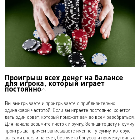
Проигрыш всех денег на балансе
для игрока, который играет
постоянно
Вы выигрываете и проигрываете с приблизительно
одинаковой частотой. Если вы играете постоянно, хочется
дать один совет, который поможет вам во всем разобраться.
Для начала возьмите листок и ручку. Запишите дату и сумму
проигрыша, причем записываете именно ту сумму, которую
вы сами внесли на счет, без учета бонусов и промежуточных