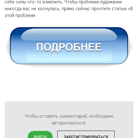
себе силы что-то изменить. Чтобы проблема лудомании
никогда вас не коснулась, прямо сейчас прочтите статью об
этой проблеме.
Чтобы оставить комментарий, необходимо
авторизоваться:
ВОЙТИ
ЗАРЕГИСТРИРОВАТЬСЯ