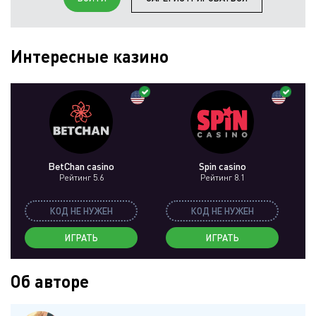
Интересные казино
BetChan casino
Spin casino
Рейтинг 5.6
Рейтинг 8.1
КОД НЕ НУЖЕН
КОД НЕ НУЖЕН
ИГРАТЬ
ИГРАТЬ
Об авторе