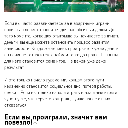
Если вы часто развликаетесь за в азартными играми,
проигрыш денег становится для вас обычным делом. До
того момента, когда для отыгрыша вы начинаете занимать
деньги, вы еще можете остановить процесс развития
зависимости. Когда же человек проигрывет чужие деньги,
он начинает относится к займам гораздо проще. Главным
для него становится сама игра. Не важен уже даже
результат.
И это только начало лудомании, концом этого пути
неизменно становится социальное дно, потеря работы,
семьи… Если вы только начали играть в азартные игры и
чувствуете, что теряете контроль, лучше вовсе от них
отказаться.
Если вы проиграли, значит вам
повезло!