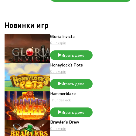
Новинки игр
Gloria Invicta
Quickspin
Играть демо
Honeylock’s Pots
Quickspin
Играть демо
Hammerblaze
Thunderkick
Играть демо
Brawler’s Brew
Quickspin