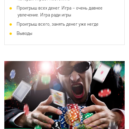
Проигрыш всех денег. Игра – очень давнее
увлечение. Игра ради игры
Проигрыш всего, занять денег уже негде
Выводы