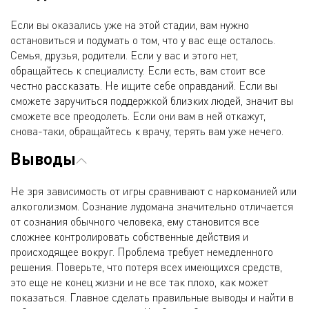
Если вы оказались уже на этой стадии, вам нужно
остановиться и подумать о том, что у вас еще осталось.
Семья, друзья, родители. Если у вас и этого нет,
обращайтесь к специалисту. Если есть, вам стоит все
честно рассказать. Не ищите себе оправданий. Если вы
сможете заручиться поддержкой близких людей, значит вы
сможете все преодолеть. Если они вам в ней откажут,
снова-таки, обращайтесь к врачу, терять вам уже нечего.
Выводы
Не зря зависимость от игры сравнивают с наркоманией или
алкоголизмом. Сознание лудомана значительно отличается
от сознания обычного человека, ему становится все
сложнее контролировать собственные действия и
происходящее вокруг. Проблема требует немедленного
решения. Поверьте, что потеря всех имеющихся средств,
это еще не конец жизни и не все так плохо, как может
показаться. Главное сделать правильные выводы и найти в