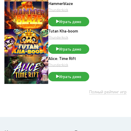
Hammerblaze
Thunderkick
Играть демо
Tutan Kha-boom
Thunderkick
Играть демо
Alice: Time Rift
Thunderkick
Играть демо
Полный рейтинг игр