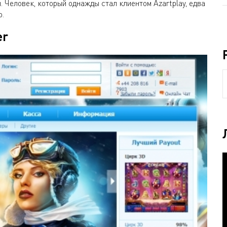
 Человек, который однажды стал клиентом Azartplay, едва
о.
er