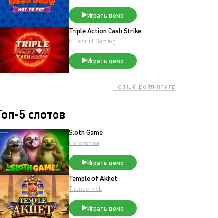
Играть демо
Triple Action Cash Strike
Blueprint Gaming
Играть демо
Полный рейтинг игр
Топ-5 слотов
Sloth Game
Endorphina
Играть демо
Temple of Akhet
Thunderkick
Играть демо