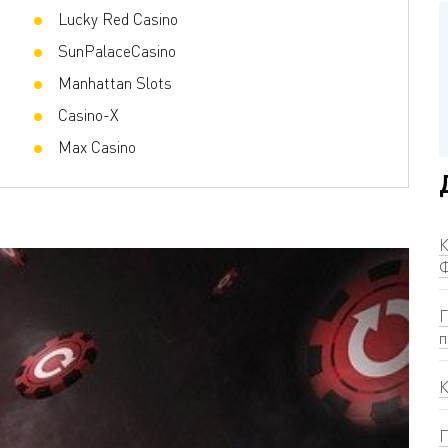
Lucky Red Casino
SunPalaceCasino
Manhattan Slots
Casino-X
Max Casino
К
Ф
Г
п
К
П