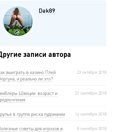
Dak89
Другие записи автора
ак выиграть в казино Плей
23 октября 2018
ортуна, и реально ли это?
емблеры Швеции: возраст и
22 сентября 2018
редпочтения
рупье в группе риска лудомании
16 сентября 2018
олезные советы для игроков в
8 сентября 2018