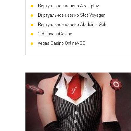
Виртуальное казино Azartplay
Виртуальное казино Slot Voyager
Виртуальное казино Aladdin's Gold
OldHavanaCasino
Vegas Casino OnlineVCO