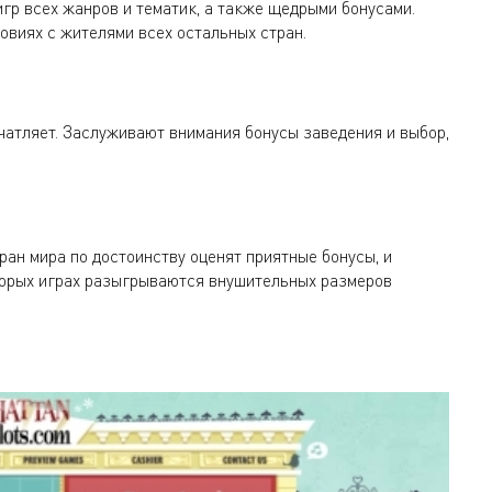
гр всех жанров и тематик, а также щедрыми бонусами.
овиях с жителями всех остальных стран.
чатляет. Заслуживают внимания бонусы заведения и выбор,
ран мира по достоинству оценят приятные бонусы, и
торых играх разыгрываются внушительных размеров