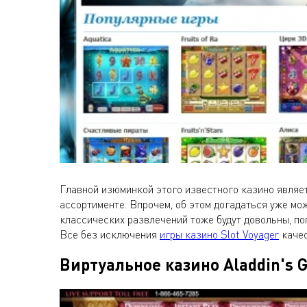
Главной изюминкой этого известного казино являе
ассортименте. Впрочем, об этом догадаться уже мо
классических развлечений тоже будут довольны, по
Все без исключения
игры казино Slot Voyager
качес
Виртуальное казино Aladdin's G