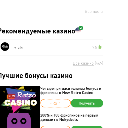
Все посты
Рекомендуемые казино
Stake
7.8
Все казино
(469)
Лучшие бонусы казино
Четыре пригласительных бонуса и
фриспины в New Retro Casino
FIRST1
Получить
200% и 100 фриспинов на первый
депозит в Nokycbets